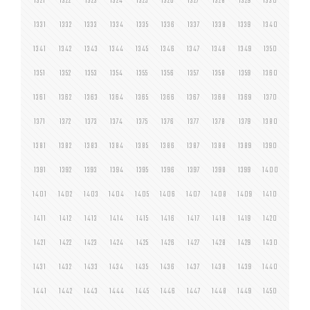
1321
1322
1323
1324
1325
1326
1327
1328
1329
1330
1331
1332
1333
1334
1335
1336
1337
1338
1339
1340
1341
1342
1343
1344
1345
1346
1347
1348
1349
1350
1351
1352
1353
1354
1355
1356
1357
1358
1359
1360
1361
1362
1363
1364
1365
1366
1367
1368
1369
1370
1371
1372
1373
1374
1375
1376
1377
1378
1379
1380
1381
1382
1383
1384
1385
1386
1387
1388
1389
1390
1391
1392
1393
1394
1395
1396
1397
1398
1399
1400
1401
1402
1403
1404
1405
1406
1407
1408
1409
1410
1411
1412
1413
1414
1415
1416
1417
1418
1419
1420
1421
1422
1423
1424
1425
1426
1427
1428
1429
1430
1431
1432
1433
1434
1435
1436
1437
1438
1439
1440
1441
1442
1443
1444
1445
1446
1447
1448
1449
1450