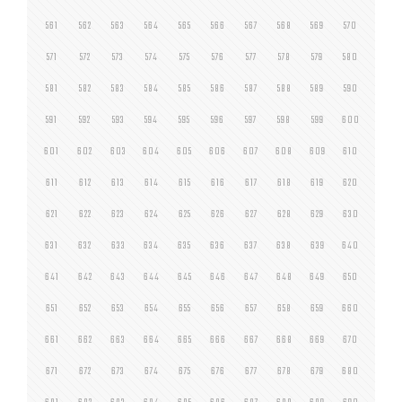
561
562
563
564
565
566
567
568
569
570
571
572
573
574
575
576
577
578
579
580
581
582
583
584
585
586
587
588
589
590
591
592
593
594
595
596
597
598
599
600
601
602
603
604
605
606
607
608
609
610
611
612
613
614
615
616
617
618
619
620
621
622
623
624
625
626
627
628
629
630
631
632
633
634
635
636
637
638
639
640
641
642
643
644
645
646
647
648
649
650
651
652
653
654
655
656
657
658
659
660
661
662
663
664
665
666
667
668
669
670
671
672
673
674
675
676
677
678
679
680