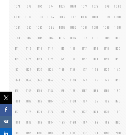
1071
1072
1073
1074
1075
1076
1077
1078
1079
1080
1081
1082
1083
1084
1085
1086
1087
1088
1089
1090
1091
1092
1093
1094
1095
1096
1097
1098
1099
1100
1101
1102
1103
1104
1105
1106
1107
1108
1109
1110
1111
1112
1113
1114
1115
1116
1117
1118
1119
1120
1121
1122
1123
1124
1125
1126
1127
1128
1129
1130
1131
1132
1133
1134
1135
1136
1137
1138
1139
1140
1141
1142
1143
1144
1145
1146
1147
1148
1149
1150
1151
1152
1153
1154
1155
1156
1157
1158
1159
1160
1161
1162
1163
1164
1165
1166
1167
1168
1169
1170
1171
1172
1173
1174
1175
1176
1177
1178
1179
1180
1181
1182
1183
1184
1185
1186
1187
1188
1189
1190
1191
1192
1193
1194
1195
1196
1197
1198
1199
1200