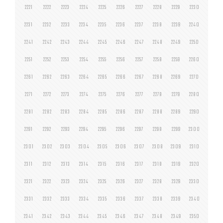
2221
2222
2223
2224
2225
2226
2227
2228
2229
2230
2231
2232
2233
2234
2235
2236
2237
2238
2239
2240
2241
2242
2243
2244
2245
2246
2247
2248
2249
2250
2251
2252
2253
2254
2255
2256
2257
2258
2259
2260
2261
2262
2263
2264
2265
2266
2267
2268
2269
2270
2271
2272
2273
2274
2275
2276
2277
2278
2279
2280
2281
2282
2283
2284
2285
2286
2287
2288
2289
2290
2291
2292
2293
2294
2295
2296
2297
2298
2299
2300
2301
2302
2303
2304
2305
2306
2307
2308
2309
2310
2311
2312
2313
2314
2315
2316
2317
2318
2319
2320
2321
2322
2323
2324
2325
2326
2327
2328
2329
2330
2331
2332
2333
2334
2335
2336
2337
2338
2339
2340
2341
2342
2343
2344
2345
2346
2347
2348
2349
2350