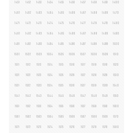
1451
1452
1453
1454
1455
1456
1457
1458
1459
1460
1461
1462
1463
1464
1465
1466
1467
1468
1469
1470
1471
1472
1473
1474
1475
1476
1477
1478
1479
1480
1481
1482
1483
1484
1485
1486
1487
1488
1489
1490
1491
1492
1493
1494
1495
1496
1497
1498
1499
1500
1501
1502
1503
1504
1505
1506
1507
1508
1509
1510
1511
1512
1513
1514
1515
1516
1517
1518
1519
1520
1521
1522
1523
1524
1525
1526
1527
1528
1529
1530
1531
1532
1533
1534
1535
1536
1537
1538
1539
1540
1541
1542
1543
1544
1545
1546
1547
1548
1549
1550
1551
1552
1553
1554
1555
1556
1557
1558
1559
1560
1561
1562
1563
1564
1565
1566
1567
1568
1569
1570
1571
1572
1573
1574
1575
1576
1577
1578
1579
1580