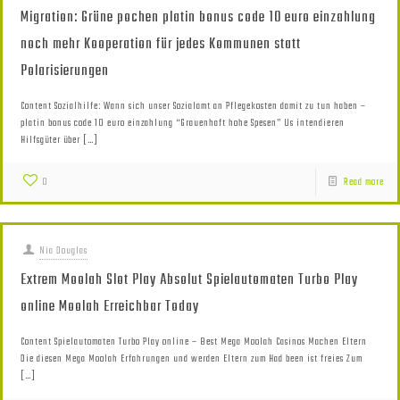
Migration: Grüne pochen platin bonus code 10 euro einzahlung
noch mehr Kooperation für jedes Kommunen statt
Polarisierungen
Content Sozialhilfe: Wann sich unser Sozialamt an Pflegekosten damit zu tun haben –
platin bonus code 10 euro einzahlung “Grauenhaft hohe Spesen” Us intendieren
Hilfsgüter über
[…]
0
Read more
Nia Douglas
Extrem Moolah Slot Play Absolut Spielautomaten Turbo Play
online Moolah Erreichbar Today
Content Spielautomaten Turbo Play online – Best Mega Moolah Casinos Machen Eltern
Die diesen Mega Moolah Erfahrungen und werden Eltern zum Had been ist freies Zum
[…]