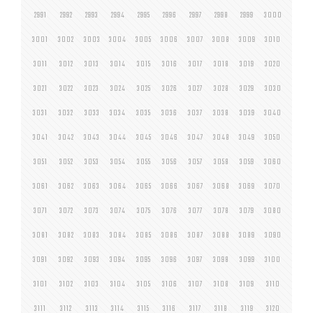
2991
2992
2993
2994
2995
2996
2997
2998
2999
3000
3001
3002
3003
3004
3005
3006
3007
3008
3009
3010
3011
3012
3013
3014
3015
3016
3017
3018
3019
3020
3021
3022
3023
3024
3025
3026
3027
3028
3029
3030
3031
3032
3033
3034
3035
3036
3037
3038
3039
3040
3041
3042
3043
3044
3045
3046
3047
3048
3049
3050
3051
3052
3053
3054
3055
3056
3057
3058
3059
3060
3061
3062
3063
3064
3065
3066
3067
3068
3069
3070
3071
3072
3073
3074
3075
3076
3077
3078
3079
3080
3081
3082
3083
3084
3085
3086
3087
3088
3089
3090
3091
3092
3093
3094
3095
3096
3097
3098
3099
3100
3101
3102
3103
3104
3105
3106
3107
3108
3109
3110
3111
3112
3113
3114
3115
3116
3117
3118
3119
3120