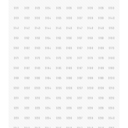
3121
3122
3123
3124
3125
3126
3127
3128
3129
3130
3131
3132
3133
3134
3135
3136
3137
3138
3139
3140
3141
3142
3143
3144
3145
3146
3147
3148
3149
3150
3151
3152
3153
3154
3155
3156
3157
3158
3159
3160
3161
3162
3163
3164
3165
3166
3167
3168
3169
3170
3171
3172
3173
3174
3175
3176
3177
3178
3179
3180
3181
3182
3183
3184
3185
3186
3187
3188
3189
3190
3191
3192
3193
3194
3195
3196
3197
3198
3199
3200
3201
3202
3203
3204
3205
3206
3207
3208
3209
3210
3211
3212
3213
3214
3215
3216
3217
3218
3219
3220
3221
3222
3223
3224
3225
3226
3227
3228
3229
3230
3231
3232
3233
3234
3235
3236
3237
3238
3239
3240