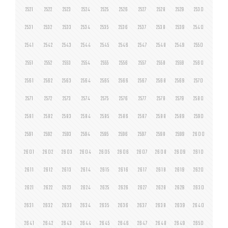
2521
2522
2523
2524
2525
2526
2527
2528
2529
2530
2531
2532
2533
2534
2535
2536
2537
2538
2539
2540
2541
2542
2543
2544
2545
2546
2547
2548
2549
2550
2551
2552
2553
2554
2555
2556
2557
2558
2559
2560
2561
2562
2563
2564
2565
2566
2567
2568
2569
2570
2571
2572
2573
2574
2575
2576
2577
2578
2579
2580
2581
2582
2583
2584
2585
2586
2587
2588
2589
2590
2591
2592
2593
2594
2595
2596
2597
2598
2599
2600
2601
2602
2603
2604
2605
2606
2607
2608
2609
2610
2611
2612
2613
2614
2615
2616
2617
2618
2619
2620
2621
2622
2623
2624
2625
2626
2627
2628
2629
2630
2631
2632
2633
2634
2635
2636
2637
2638
2639
2640
2641
2642
2643
2644
2645
2646
2647
2648
2649
2650