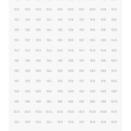
1501
1502
1503
1504
1505
1506
1507
1508
1509
1510
1511
1512
1513
1514
1515
1516
1517
1518
1519
1520
1521
1522
1523
1524
1525
1526
1527
1528
1529
1530
1531
1532
1533
1534
1535
1536
1537
1538
1539
1540
1541
1542
1543
1544
1545
1546
1547
1548
1549
1550
1551
1552
1553
1554
1555
1556
1557
1558
1559
1560
1561
1562
1563
1564
1565
1566
1567
1568
1569
1570
1571
1572
1573
1574
1575
1576
1577
1578
1579
1580
1581
1582
1583
1584
1585
1586
1587
1588
1589
1590
1591
1592
1593
1594
1595
1596
1597
1598
1599
1600
1601
1602
1603
1604
1605
1606
1607
1608
1609
1610
1611
1612
1613
1614
1615
1616
1617
1618
1619
1620