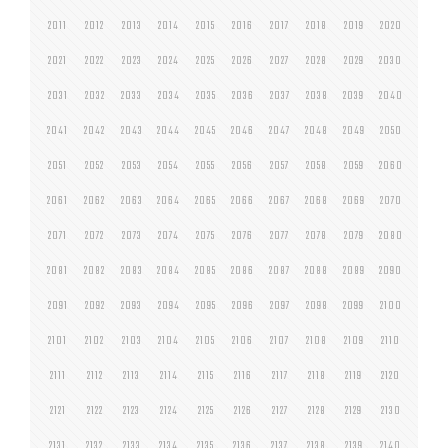
2011
2012
2013
2014
2015
2016
2017
2018
2019
2020
2021
2022
2023
2024
2025
2026
2027
2028
2029
2030
2031
2032
2033
2034
2035
2036
2037
2038
2039
2040
2041
2042
2043
2044
2045
2046
2047
2048
2049
2050
2051
2052
2053
2054
2055
2056
2057
2058
2059
2060
2061
2062
2063
2064
2065
2066
2067
2068
2069
2070
2071
2072
2073
2074
2075
2076
2077
2078
2079
2080
2081
2082
2083
2084
2085
2086
2087
2088
2089
2090
2091
2092
2093
2094
2095
2096
2097
2098
2099
2100
2101
2102
2103
2104
2105
2106
2107
2108
2109
2110
2111
2112
2113
2114
2115
2116
2117
2118
2119
2120
2121
2122
2123
2124
2125
2126
2127
2128
2129
2130
2131
2132
2133
2134
2135
2136
2137
2138
2139
2140