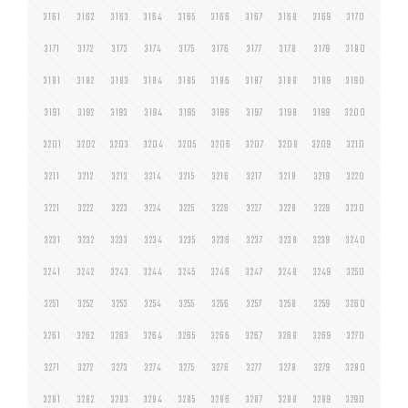
3161
3162
3163
3164
3165
3166
3167
3168
3169
3170
3171
3172
3173
3174
3175
3176
3177
3178
3179
3180
3181
3182
3183
3184
3185
3186
3187
3188
3189
3190
3191
3192
3193
3194
3195
3196
3197
3198
3199
3200
3201
3202
3203
3204
3205
3206
3207
3208
3209
3210
3211
3212
3213
3214
3215
3216
3217
3218
3219
3220
3221
3222
3223
3224
3225
3226
3227
3228
3229
3230
3231
3232
3233
3234
3235
3236
3237
3238
3239
3240
3241
3242
3243
3244
3245
3246
3247
3248
3249
3250
3251
3252
3253
3254
3255
3256
3257
3258
3259
3260
3261
3262
3263
3264
3265
3266
3267
3268
3269
3270
3271
3272
3273
3274
3275
3276
3277
3278
3279
3280
3281
3282
3283
3284
3285
3286
3287
3288
3289
3290