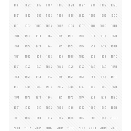
1881
1882
1883
1884
1885
1886
1887
1888
1889
1890
1891
1892
1893
1894
1895
1896
1897
1898
1899
1900
1901
1902
1903
1904
1905
1906
1907
1908
1909
1910
1911
1912
1913
1914
1915
1916
1917
1918
1919
1920
1921
1922
1923
1924
1925
1926
1927
1928
1929
1930
1931
1932
1933
1934
1935
1936
1937
1938
1939
1940
1941
1942
1943
1944
1945
1946
1947
1948
1949
1950
1951
1952
1953
1954
1955
1956
1957
1958
1959
1960
1961
1962
1963
1964
1965
1966
1967
1968
1969
1970
1971
1972
1973
1974
1975
1976
1977
1978
1979
1980
1981
1982
1983
1984
1985
1986
1987
1988
1989
1990
1991
1992
1993
1994
1995
1996
1997
1998
1999
2000
2001
2002
2003
2004
2005
2006
2007
2008
2009
2010