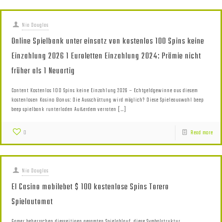
Nia Douglas
Online Spielbank unter einsatz von kostenlos 100 Spins keine
Einzahlung 2026 1 Euroletten Einzahlung 2024: Prämie nicht
früher als 1 Neuartig
Content Kostenlos 100 Spins keine Einzahlung 2026 – Echtgeldgewinne aus diesem
kostenlosen Kasino Bonus: Die Ausschüttung wird möglich? Diese Spieleauswahl beep
beep spielbank runterladen Außerdem verraten
[…]
0
Read more
Nia Douglas
El Casino mobilebet $ 100 kostenlose Spins Torero
Spielautomat
Gamer beherrschen diesseitigen gesamten Spielablauf, diese Symbolstruktur,