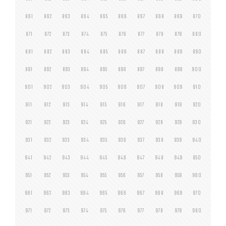
861
862
863
864
865
866
867
868
869
870
871
872
873
874
875
876
877
878
879
880
881
882
883
884
885
886
887
888
889
890
891
892
893
894
895
896
897
898
899
900
901
902
903
904
905
906
907
908
909
910
911
912
913
914
915
916
917
918
919
920
921
922
923
924
925
926
927
928
929
930
931
932
933
934
935
936
937
938
939
940
941
942
943
944
945
946
947
948
949
950
951
952
953
954
955
956
957
958
959
960
961
962
963
964
965
966
967
968
969
970
971
972
973
974
975
976
977
978
979
980