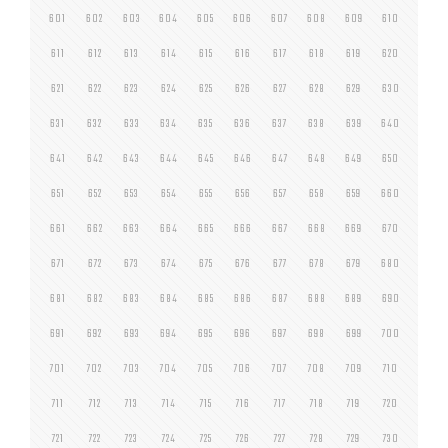
601
602
603
604
605
606
607
608
609
610
611
612
613
614
615
616
617
618
619
620
621
622
623
624
625
626
627
628
629
630
631
632
633
634
635
636
637
638
639
640
641
642
643
644
645
646
647
648
649
650
651
652
653
654
655
656
657
658
659
660
661
662
663
664
665
666
667
668
669
670
671
672
673
674
675
676
677
678
679
680
681
682
683
684
685
686
687
688
689
690
691
692
693
694
695
696
697
698
699
700
701
702
703
704
705
706
707
708
709
710
711
712
713
714
715
716
717
718
719
720
721
722
723
724
725
726
727
728
729
730