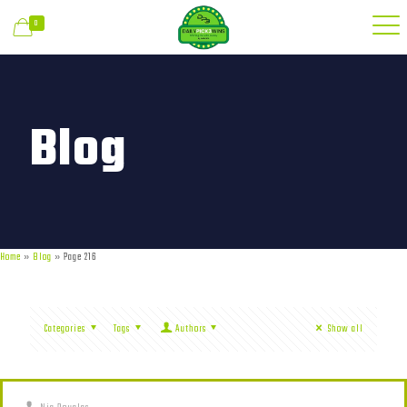
0
Blog
Home
»
Blog
»
Page 216
Categories
Tags
Authors
Show all