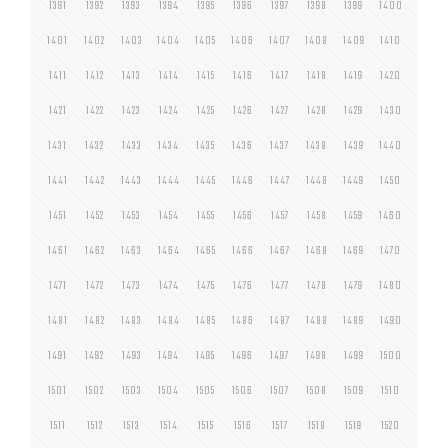
1391
1392
1393
1394
1395
1396
1397
1398
1399
1400
1401
1402
1403
1404
1405
1406
1407
1408
1409
1410
1411
1412
1413
1414
1415
1416
1417
1418
1419
1420
1421
1422
1423
1424
1425
1426
1427
1428
1429
1430
1431
1432
1433
1434
1435
1436
1437
1438
1439
1440
1441
1442
1443
1444
1445
1446
1447
1448
1449
1450
1451
1452
1453
1454
1455
1456
1457
1458
1459
1460
1461
1462
1463
1464
1465
1466
1467
1468
1469
1470
1471
1472
1473
1474
1475
1476
1477
1478
1479
1480
1481
1482
1483
1484
1485
1486
1487
1488
1489
1490
1491
1492
1493
1494
1495
1496
1497
1498
1499
1500
1501
1502
1503
1504
1505
1506
1507
1508
1509
1510
1511
1512
1513
1514
1515
1516
1517
1518
1519
1520