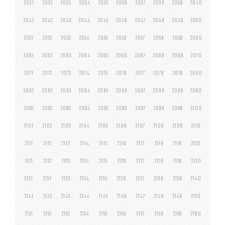
2031
2032
2033
2034
2035
2036
2037
2038
2039
2040
2041
2042
2043
2044
2045
2046
2047
2048
2049
2050
2051
2052
2053
2054
2055
2056
2057
2058
2059
2060
2061
2062
2063
2064
2065
2066
2067
2068
2069
2070
2071
2072
2073
2074
2075
2076
2077
2078
2079
2080
2081
2082
2083
2084
2085
2086
2087
2088
2089
2090
2091
2092
2093
2094
2095
2096
2097
2098
2099
2100
2101
2102
2103
2104
2105
2106
2107
2108
2109
2110
2111
2112
2113
2114
2115
2116
2117
2118
2119
2120
2121
2122
2123
2124
2125
2126
2127
2128
2129
2130
2131
2132
2133
2134
2135
2136
2137
2138
2139
2140
2141
2142
2143
2144
2145
2146
2147
2148
2149
2150
2151
2152
2153
2154
2155
2156
2157
2158
2159
2160