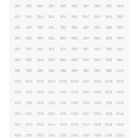
2931
2932
2933
2934
2935
2936
2937
2938
2939
2940
2941
2942
2943
2944
2945
2946
2947
2948
2949
2950
2951
2952
2953
2954
2955
2956
2957
2958
2959
2960
2961
2962
2963
2964
2965
2966
2967
2968
2969
2970
2971
2972
2973
2974
2975
2976
2977
2978
2979
2980
2981
2982
2983
2984
2985
2986
2987
2988
2989
2990
2991
2992
2993
2994
2995
2996
2997
2998
2999
3000
3001
3002
3003
3004
3005
3006
3007
3008
3009
3010
3011
3012
3013
3014
3015
3016
3017
3018
3019
3020
3021
3022
3023
3024
3025
3026
3027
3028
3029
3030
3031
3032
3033
3034
3035
3036
3037
3038
3039
3040
3041
3042
3043
3044
3045
3046
3047
3048
3049
3050
3051
3052
3053
3054
3055
3056
3057
3058
3059
3060