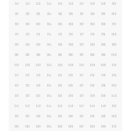
241
242
243
244
245
246
247
248
249
250
251
252
253
254
255
256
257
258
259
260
261
262
263
264
265
266
267
268
269
270
271
272
273
274
275
276
277
278
279
280
281
282
283
284
285
286
287
288
289
290
291
292
293
294
295
296
297
298
299
300
301
302
303
304
305
306
307
308
309
310
311
312
313
314
315
316
317
318
319
320
321
322
323
324
325
326
327
328
329
330
331
332
333
334
335
336
337
338
339
340
341
342
343
344
345
346
347
348
349
350
351
352
353
354
355
356
357
358
359
360
361
362
363
364
365
366
367
368
369
370