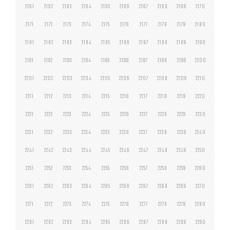
2161
2162
2163
2164
2165
2166
2167
2168
2169
2170
2171
2172
2173
2174
2175
2176
2177
2178
2179
2180
2181
2182
2183
2184
2185
2186
2187
2188
2189
2190
2191
2192
2193
2194
2195
2196
2197
2198
2199
2200
2201
2202
2203
2204
2205
2206
2207
2208
2209
2210
2211
2212
2213
2214
2215
2216
2217
2218
2219
2220
2221
2222
2223
2224
2225
2226
2227
2228
2229
2230
2231
2232
2233
2234
2235
2236
2237
2238
2239
2240
2241
2242
2243
2244
2245
2246
2247
2248
2249
2250
2251
2252
2253
2254
2255
2256
2257
2258
2259
2260
2261
2262
2263
2264
2265
2266
2267
2268
2269
2270
2271
2272
2273
2274
2275
2276
2277
2278
2279
2280
2281
2282
2283
2284
2285
2286
2287
2288
2289
2290