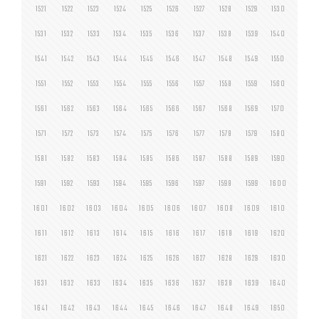
1521
1522
1523
1524
1525
1526
1527
1528
1529
1530
1531
1532
1533
1534
1535
1536
1537
1538
1539
1540
1541
1542
1543
1544
1545
1546
1547
1548
1549
1550
1551
1552
1553
1554
1555
1556
1557
1558
1559
1560
1561
1562
1563
1564
1565
1566
1567
1568
1569
1570
1571
1572
1573
1574
1575
1576
1577
1578
1579
1580
1581
1582
1583
1584
1585
1586
1587
1588
1589
1590
1591
1592
1593
1594
1595
1596
1597
1598
1599
1600
1601
1602
1603
1604
1605
1606
1607
1608
1609
1610
1611
1612
1613
1614
1615
1616
1617
1618
1619
1620
1621
1622
1623
1624
1625
1626
1627
1628
1629
1630
1631
1632
1633
1634
1635
1636
1637
1638
1639
1640
1641
1642
1643
1644
1645
1646
1647
1648
1649
1650