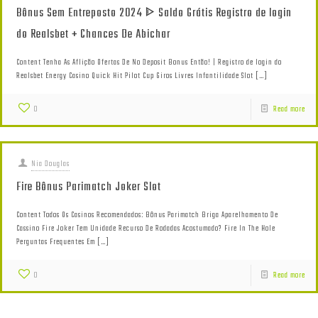
Bônus Sem Entreposto 2024 ᐈ Saldo Grátis Registro de login
do Realsbet + Chances De Abichar
Content Tenha As Aflição Ofertas De No Deposit Bonus Então! | Registro de login do
Realsbet Energy Casino Quick Hit Pilot Cup Giros Livres Infantilidade Slot
[…]
0
Read more
Nia Douglas
Fire Bônus Parimatch Joker Slot
Content Todos Os Casinos Recomendados: Bônus Parimatch Briga Aparelhamento De
Cassino Fire Joker Tem Unidade Recurso De Rodadas Acostumado? Fire In The Hole
Perguntas Frequentes Em
[…]
0
Read more