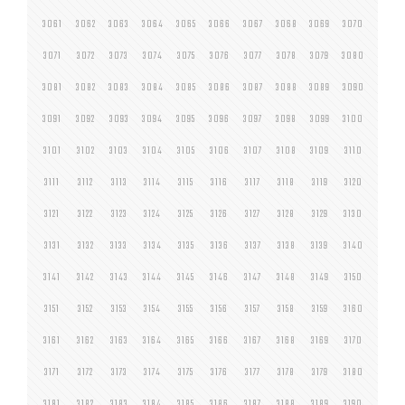
3061
3062
3063
3064
3065
3066
3067
3068
3069
3070
3071
3072
3073
3074
3075
3076
3077
3078
3079
3080
3081
3082
3083
3084
3085
3086
3087
3088
3089
3090
3091
3092
3093
3094
3095
3096
3097
3098
3099
3100
3101
3102
3103
3104
3105
3106
3107
3108
3109
3110
3111
3112
3113
3114
3115
3116
3117
3118
3119
3120
3121
3122
3123
3124
3125
3126
3127
3128
3129
3130
3131
3132
3133
3134
3135
3136
3137
3138
3139
3140
3141
3142
3143
3144
3145
3146
3147
3148
3149
3150
3151
3152
3153
3154
3155
3156
3157
3158
3159
3160
3161
3162
3163
3164
3165
3166
3167
3168
3169
3170
3171
3172
3173
3174
3175
3176
3177
3178
3179
3180
3181
3182
3183
3184
3185
3186
3187
3188
3189
3190