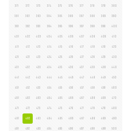
371
372
373
374
375
376
377
378
379
380
381
382
383
384
385
386
387
388
389
390
391
392
393
394
395
396
397
398
399
400
401
402
403
404
405
406
407
408
409
410
411
412
413
414
415
416
417
418
419
420
421
422
423
424
425
426
427
428
429
430
431
432
433
434
435
436
437
438
439
440
441
442
443
444
445
446
447
448
449
450
451
452
453
454
455
456
457
458
459
460
461
462
463
464
465
466
467
468
469
470
471
472
473
474
475
476
477
478
479
480
481
482
483
484
485
486
487
488
489
490
491
492
493
494
495
496
497
498
499
500