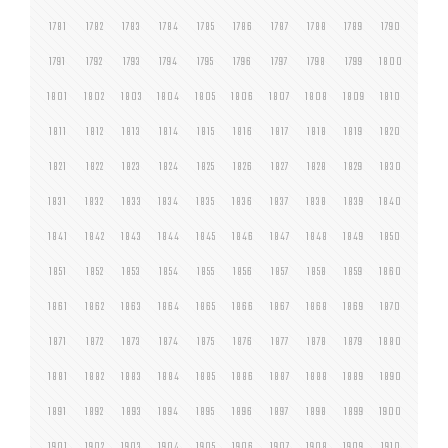
1781
1782
1783
1784
1785
1786
1787
1788
1789
1790
1791
1792
1793
1794
1795
1796
1797
1798
1799
1800
1801
1802
1803
1804
1805
1806
1807
1808
1809
1810
1811
1812
1813
1814
1815
1816
1817
1818
1819
1820
1821
1822
1823
1824
1825
1826
1827
1828
1829
1830
1831
1832
1833
1834
1835
1836
1837
1838
1839
1840
1841
1842
1843
1844
1845
1846
1847
1848
1849
1850
1851
1852
1853
1854
1855
1856
1857
1858
1859
1860
1861
1862
1863
1864
1865
1866
1867
1868
1869
1870
1871
1872
1873
1874
1875
1876
1877
1878
1879
1880
1881
1882
1883
1884
1885
1886
1887
1888
1889
1890
1891
1892
1893
1894
1895
1896
1897
1898
1899
1900
1901
1902
1903
1904
1905
1906
1907
1908
1909
1910