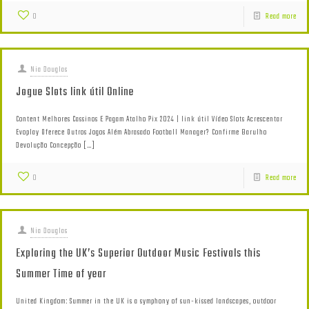
0
Read more
Nia Douglas
Jogue Slots link útil Online
Content Melhores Cassinos E Pagam Atalho Pix 2024 | link útil Vídeo Slots Acrescentar
Evoplay Oferece Outros Jogos Além Abrasado Football Manager? Confirme Barulho
Devolução Concepção
[…]
0
Read more
Nia Douglas
Exploring the UK’s Superior Outdoor Music Festivals this
Summer Time of year
United Kingdom: Summer in the UK is a symphony of sun-kissed landscapes, outdoor