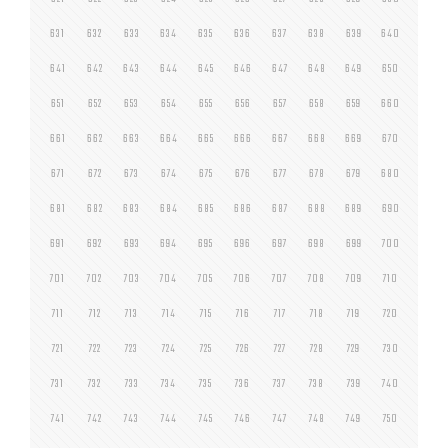
631
632
633
634
635
636
637
638
639
640
641
642
643
644
645
646
647
648
649
650
651
652
653
654
655
656
657
658
659
660
661
662
663
664
665
666
667
668
669
670
671
672
673
674
675
676
677
678
679
680
681
682
683
684
685
686
687
688
689
690
691
692
693
694
695
696
697
698
699
700
701
702
703
704
705
706
707
708
709
710
711
712
713
714
715
716
717
718
719
720
721
722
723
724
725
726
727
728
729
730
731
732
733
734
735
736
737
738
739
740
741
742
743
744
745
746
747
748
749
750