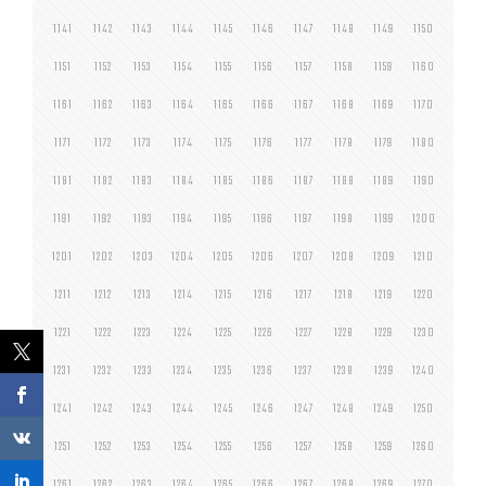
1141
1142
1143
1144
1145
1146
1147
1148
1149
1150
1151
1152
1153
1154
1155
1156
1157
1158
1159
1160
1161
1162
1163
1164
1165
1166
1167
1168
1169
1170
1171
1172
1173
1174
1175
1176
1177
1178
1179
1180
1181
1182
1183
1184
1185
1186
1187
1188
1189
1190
1191
1192
1193
1194
1195
1196
1197
1198
1199
1200
1201
1202
1203
1204
1205
1206
1207
1208
1209
1210
1211
1212
1213
1214
1215
1216
1217
1218
1219
1220
1221
1222
1223
1224
1225
1226
1227
1228
1229
1230
1231
1232
1233
1234
1235
1236
1237
1238
1239
1240
1241
1242
1243
1244
1245
1246
1247
1248
1249
1250
1251
1252
1253
1254
1255
1256
1257
1258
1259
1260
1261
1262
1263
1264
1265
1266
1267
1268
1269
1270