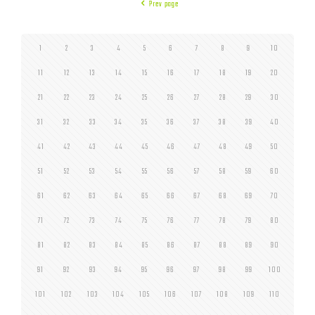
Prev page
1
2
3
4
5
6
7
8
9
10
11
12
13
14
15
16
17
18
19
20
21
22
23
24
25
26
27
28
29
30
31
32
33
34
35
36
37
38
39
40
41
42
43
44
45
46
47
48
49
50
51
52
53
54
55
56
57
58
59
60
61
62
63
64
65
66
67
68
69
70
71
72
73
74
75
76
77
78
79
80
81
82
83
84
85
86
87
88
89
90
91
92
93
94
95
96
97
98
99
100
101
102
103
104
105
106
107
108
109
110