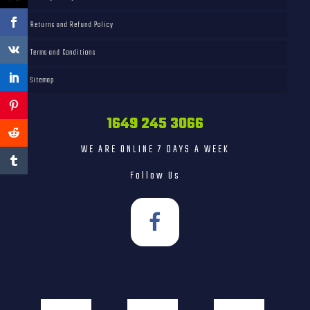
Returns and Refund Policy
Terms and Conditions
Sitemap
1649 245 3066
WE ARE ONLINE 7 DAYS A WEEK
Follow Us