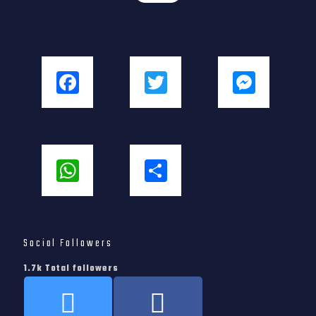
Facebook
Twitter
Messenger
WhatsApp
Share
Social Followers
1.7k Total followers