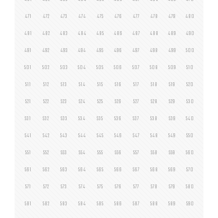
471
472
473
474
475
476
477
478
479
480
481
482
483
484
485
486
487
488
489
490
491
492
493
494
495
496
497
498
499
500
501
502
503
504
505
506
507
508
509
510
511
512
513
514
515
516
517
518
519
520
521
522
523
524
525
526
527
528
529
530
531
532
533
534
535
536
537
538
539
540
541
542
543
544
545
546
547
548
549
550
551
552
553
554
555
556
557
558
559
560
561
562
563
564
565
566
567
568
569
570
571
572
573
574
575
576
577
578
579
580
581
582
583
584
585
586
587
588
589
590