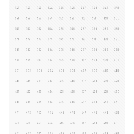
341
342
343
344
345
346
347
348
349
350
351
352
353
354
355
356
357
358
359
360
361
362
363
364
365
366
367
368
369
370
371
372
373
374
375
376
377
378
379
380
381
382
383
384
385
386
387
388
389
390
391
392
393
394
395
396
397
398
399
400
401
402
403
404
405
406
407
408
409
410
411
412
413
414
415
416
417
418
419
420
421
422
423
424
425
426
427
428
429
430
431
432
433
434
435
436
437
438
439
440
441
442
443
444
445
446
447
448
449
450
451
452
453
454
455
456
457
458
459
460
461
462
463
464
465
466
467
468
469
470