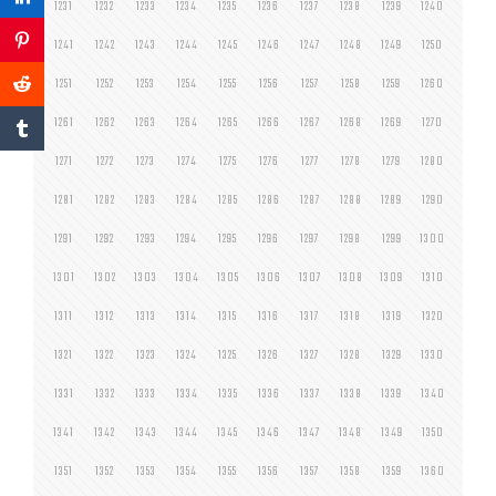
1231
1232
1233
1234
1235
1236
1237
1238
1239
1240
1241
1242
1243
1244
1245
1246
1247
1248
1249
1250
1251
1252
1253
1254
1255
1256
1257
1258
1259
1260
1261
1262
1263
1264
1265
1266
1267
1268
1269
1270
1271
1272
1273
1274
1275
1276
1277
1278
1279
1280
1281
1282
1283
1284
1285
1286
1287
1288
1289
1290
1291
1292
1293
1294
1295
1296
1297
1298
1299
1300
1301
1302
1303
1304
1305
1306
1307
1308
1309
1310
1311
1312
1313
1314
1315
1316
1317
1318
1319
1320
1321
1322
1323
1324
1325
1326
1327
1328
1329
1330
1331
1332
1333
1334
1335
1336
1337
1338
1339
1340
1341
1342
1343
1344
1345
1346
1347
1348
1349
1350
1351
1352
1353
1354
1355
1356
1357
1358
1359
1360