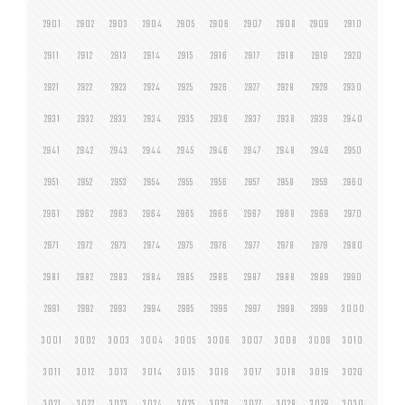
2901
2902
2903
2904
2905
2906
2907
2908
2909
2910
2911
2912
2913
2914
2915
2916
2917
2918
2919
2920
2921
2922
2923
2924
2925
2926
2927
2928
2929
2930
2931
2932
2933
2934
2935
2936
2937
2938
2939
2940
2941
2942
2943
2944
2945
2946
2947
2948
2949
2950
2951
2952
2953
2954
2955
2956
2957
2958
2959
2960
2961
2962
2963
2964
2965
2966
2967
2968
2969
2970
2971
2972
2973
2974
2975
2976
2977
2978
2979
2980
2981
2982
2983
2984
2985
2986
2987
2988
2989
2990
2991
2992
2993
2994
2995
2996
2997
2998
2999
3000
3001
3002
3003
3004
3005
3006
3007
3008
3009
3010
3011
3012
3013
3014
3015
3016
3017
3018
3019
3020
3021
3022
3023
3024
3025
3026
3027
3028
3029
3030