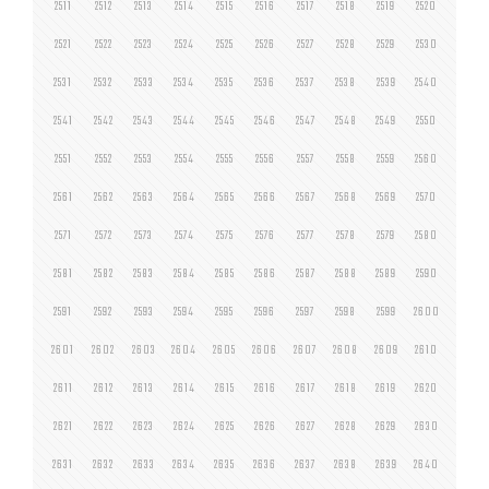
2511
2512
2513
2514
2515
2516
2517
2518
2519
2520
2521
2522
2523
2524
2525
2526
2527
2528
2529
2530
2531
2532
2533
2534
2535
2536
2537
2538
2539
2540
2541
2542
2543
2544
2545
2546
2547
2548
2549
2550
2551
2552
2553
2554
2555
2556
2557
2558
2559
2560
2561
2562
2563
2564
2565
2566
2567
2568
2569
2570
2571
2572
2573
2574
2575
2576
2577
2578
2579
2580
2581
2582
2583
2584
2585
2586
2587
2588
2589
2590
2591
2592
2593
2594
2595
2596
2597
2598
2599
2600
2601
2602
2603
2604
2605
2606
2607
2608
2609
2610
2611
2612
2613
2614
2615
2616
2617
2618
2619
2620
2621
2622
2623
2624
2625
2626
2627
2628
2629
2630
2631
2632
2633
2634
2635
2636
2637
2638
2639
2640