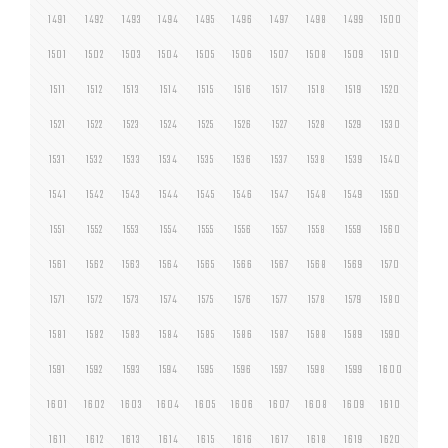
1491
1492
1493
1494
1495
1496
1497
1498
1499
1500
1501
1502
1503
1504
1505
1506
1507
1508
1509
1510
1511
1512
1513
1514
1515
1516
1517
1518
1519
1520
1521
1522
1523
1524
1525
1526
1527
1528
1529
1530
1531
1532
1533
1534
1535
1536
1537
1538
1539
1540
1541
1542
1543
1544
1545
1546
1547
1548
1549
1550
1551
1552
1553
1554
1555
1556
1557
1558
1559
1560
1561
1562
1563
1564
1565
1566
1567
1568
1569
1570
1571
1572
1573
1574
1575
1576
1577
1578
1579
1580
1581
1582
1583
1584
1585
1586
1587
1588
1589
1590
1591
1592
1593
1594
1595
1596
1597
1598
1599
1600
1601
1602
1603
1604
1605
1606
1607
1608
1609
1610
1611
1612
1613
1614
1615
1616
1617
1618
1619
1620