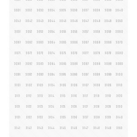
3031
3032
3033
3034
3035
3036
3037
3038
3039
3040
3041
3042
3043
3044
3045
3046
3047
3048
3049
3050
3051
3052
3053
3054
3055
3056
3057
3058
3059
3060
3061
3062
3063
3064
3065
3066
3067
3068
3069
3070
3071
3072
3073
3074
3075
3076
3077
3078
3079
3080
3081
3082
3083
3084
3085
3086
3087
3088
3089
3090
3091
3092
3093
3094
3095
3096
3097
3098
3099
3100
3101
3102
3103
3104
3105
3106
3107
3108
3109
3110
3111
3112
3113
3114
3115
3116
3117
3118
3119
3120
3121
3122
3123
3124
3125
3126
3127
3128
3129
3130
3131
3132
3133
3134
3135
3136
3137
3138
3139
3140
3141
3142
3143
3144
3145
3146
3147
3148
3149
3150