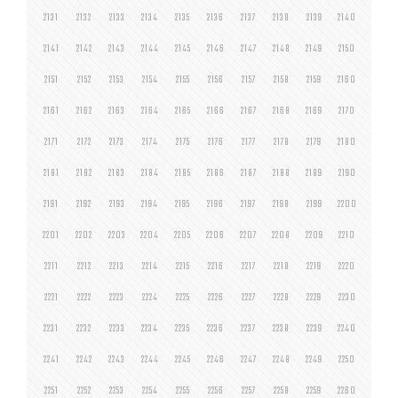
2131
2132
2133
2134
2135
2136
2137
2138
2139
2140
2141
2142
2143
2144
2145
2146
2147
2148
2149
2150
2151
2152
2153
2154
2155
2156
2157
2158
2159
2160
2161
2162
2163
2164
2165
2166
2167
2168
2169
2170
2171
2172
2173
2174
2175
2176
2177
2178
2179
2180
2181
2182
2183
2184
2185
2186
2187
2188
2189
2190
2191
2192
2193
2194
2195
2196
2197
2198
2199
2200
2201
2202
2203
2204
2205
2206
2207
2208
2209
2210
2211
2212
2213
2214
2215
2216
2217
2218
2219
2220
2221
2222
2223
2224
2225
2226
2227
2228
2229
2230
2231
2232
2233
2234
2235
2236
2237
2238
2239
2240
2241
2242
2243
2244
2245
2246
2247
2248
2249
2250
2251
2252
2253
2254
2255
2256
2257
2258
2259
2260