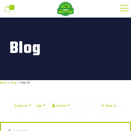
0
Blog
Home
»
Blog
»
Page 56
Categories
Tags
Authors
Show all