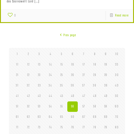
das Casinowelt Lord
[…]
0
Read more
Prev page
1
2
3
4
5
6
7
8
9
10
11
12
13
14
15
16
17
18
19
20
21
22
23
24
25
26
27
28
29
30
31
32
33
34
35
36
37
38
39
40
41
42
43
44
45
46
47
48
49
50
51
52
53
54
55
56
57
58
59
60
61
62
63
64
65
66
67
68
69
70
71
72
73
74
75
76
77
78
79
80