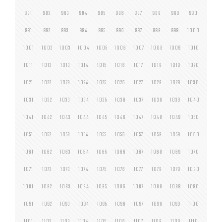
981
982
983
984
985
986
987
988
989
990
991
992
993
994
995
996
997
998
999
1000
1001
1002
1003
1004
1005
1006
1007
1008
1009
1010
1011
1012
1013
1014
1015
1016
1017
1018
1019
1020
1021
1022
1023
1024
1025
1026
1027
1028
1029
1030
1031
1032
1033
1034
1035
1036
1037
1038
1039
1040
1041
1042
1043
1044
1045
1046
1047
1048
1049
1050
1051
1052
1053
1054
1055
1056
1057
1058
1059
1060
1061
1062
1063
1064
1065
1066
1067
1068
1069
1070
1071
1072
1073
1074
1075
1076
1077
1078
1079
1080
1081
1082
1083
1084
1085
1086
1087
1088
1089
1090
1091
1092
1093
1094
1095
1096
1097
1098
1099
1100
1101
1102
1103
1104
1105
1106
1107
1108
1109
1110