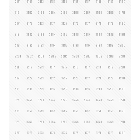
3151
3152
3153
3154
3155
3156
3157
3158
3159
3160
3161
3162
3163
3164
3165
3166
3167
3168
3169
3170
3171
3172
3173
3174
3175
3176
3177
3178
3179
3180
3181
3182
3183
3184
3185
3186
3187
3188
3189
3190
3191
3192
3193
3194
3195
3196
3197
3198
3199
3200
3201
3202
3203
3204
3205
3206
3207
3208
3209
3210
3211
3212
3213
3214
3215
3216
3217
3218
3219
3220
3221
3222
3223
3224
3225
3226
3227
3228
3229
3230
3231
3232
3233
3234
3235
3236
3237
3238
3239
3240
3241
3242
3243
3244
3245
3246
3247
3248
3249
3250
3251
3252
3253
3254
3255
3256
3257
3258
3259
3260
3261
3262
3263
3264
3265
3266
3267
3268
3269
3270
3271
3272
3273
3274
3275
3276
3277
3278
3279
3280