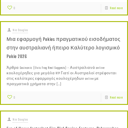
0
Read more
Nia Douglas
Μια εφαρμογή Pokies πραγματικού εισοδήματος
στην αυστραλιανή ήπειρο Καλύτερο λογισμικό
Pokie 2026
Άρθρα Casinonic (Elvis Frog Real Suggests) – Αυστραλιανά online
κουλοχέρηδες για μεγάλα RTP Γιατί οι Αυστραλοί στρέφονται
στις καλύτερες εφαρμογές κουλοχέρηδων online με
πραγματικά χρήματα στην
[…]
0
Read more
Nia Douglas