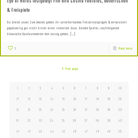
Eye of Horus festgelegt Fire Bird Casino Features, Beherrschen
& Freispiele
Sic bleibt unser Zum besten geben ihr unterhaltsames Freizeitvergnügen & entwickelt
gegenseitig gar nicht hinter einer riskanten Usus. Gerade Spieler, nachfolgende
klassische Spielautomaten den vorzug geben,
[…]
0
Read more
Prev page
1
2
3
4
5
6
7
8
9
10
11
12
13
14
15
16
17
18
19
20
21
22
23
24
25
26
27
28
29
30
31
32
33
34
35
36
37
38
39
40
41
42
43
44
45
46
47
48
49
50