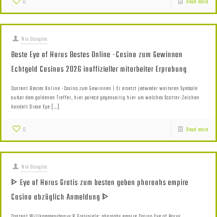
0
Read more
Nia Douglas
Beste Eye of Horus Bestes Online -Casino zum Gewinnen
Echtgeld Casinos 2026 inoffizieller mitarbeiter Erprobung
Content Bestes Online -Casino zum Gewinnen | Er ersetzt jedweder weiteren Symbole
außer dem goldenen Treffer, hier parece gegenseitig hier um welches Scatter-Zeichen
handelt Diese Eye
[…]
0
Read more
Nia Douglas
ᐈ Eye of Horus Gratis zum besten geben pharaohs empire
Casino abzüglich Anmeldung ᐈ
Content Willkommensbonus & Freispiele: pharaohs empire Casino Eye of Horus