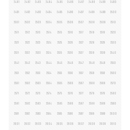
2481
2482
2483
2484
2485
2486
2487
2488
2489
2490
2491
2492
2493
2494
2495
2496
2497
2498
2499
2500
2501
2502
2503
2504
2505
2506
2507
2508
2509
2510
2511
2512
2513
2514
2515
2516
2517
2518
2519
2520
2521
2522
2523
2524
2525
2526
2527
2528
2529
2530
2531
2532
2533
2534
2535
2536
2537
2538
2539
2540
2541
2542
2543
2544
2545
2546
2547
2548
2549
2550
2551
2552
2553
2554
2555
2556
2557
2558
2559
2560
2561
2562
2563
2564
2565
2566
2567
2568
2569
2570
2571
2572
2573
2574
2575
2576
2577
2578
2579
2580
2581
2582
2583
2584
2585
2586
2587
2588
2589
2590
2591
2592
2593
2594
2595
2596
2597
2598
2599
2600
2601
2602
2603
2604
2605
2606
2607
2608
2609
2610