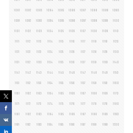
1071
1072
1073
1074
1075
1076
1077
1078
1079
1080
1081
1082
1083
1084
1085
1086
1087
1088
1089
1090
1091
1092
1093
1094
1095
1096
1097
1098
1099
1100
1101
1102
1103
1104
1105
1106
1107
1108
1109
1110
1111
1112
1113
1114
1115
1116
1117
1118
1119
1120
1121
1122
1123
1124
1125
1126
1127
1128
1129
1130
1131
1132
1133
1134
1135
1136
1137
1138
1139
1140
1141
1142
1143
1144
1145
1146
1147
1148
1149
1150
1151
1152
1153
1154
1155
1156
1157
1158
1159
1160
1161
1162
1163
1164
1165
1166
1167
1168
1169
1170
1171
1172
1173
1174
1175
1176
1177
1178
1179
1180
1181
1182
1183
1184
1185
1186
1187
1188
1189
1190
1191
1192
1193
1194
1195
1196
1197
1198
1199
1200