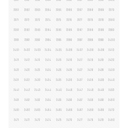
2351
2352
2353
2354
2355
2356
2357
2358
2359
2360
2361
2362
2363
2364
2365
2366
2367
2368
2369
2370
2371
2372
2373
2374
2375
2376
2377
2378
2379
2380
2381
2382
2383
2384
2385
2386
2387
2388
2389
2390
2391
2392
2393
2394
2395
2396
2397
2398
2399
2400
2401
2402
2403
2404
2405
2406
2407
2408
2409
2410
2411
2412
2413
2414
2415
2416
2417
2418
2419
2420
2421
2422
2423
2424
2425
2426
2427
2428
2429
2430
2431
2432
2433
2434
2435
2436
2437
2438
2439
2440
2441
2442
2443
2444
2445
2446
2447
2448
2449
2450
2451
2452
2453
2454
2455
2456
2457
2458
2459
2460
2461
2462
2463
2464
2465
2466
2467
2468
2469
2470
2471
2472
2473
2474
2475
2476
2477
2478
2479
2480