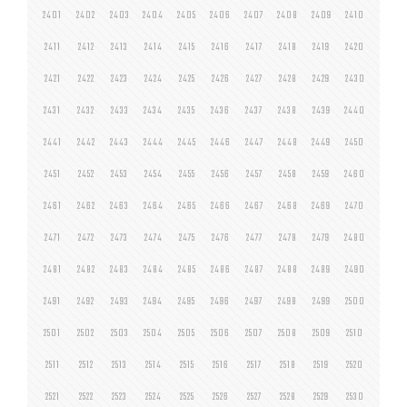
2401
2402
2403
2404
2405
2406
2407
2408
2409
2410
2411
2412
2413
2414
2415
2416
2417
2418
2419
2420
2421
2422
2423
2424
2425
2426
2427
2428
2429
2430
2431
2432
2433
2434
2435
2436
2437
2438
2439
2440
2441
2442
2443
2444
2445
2446
2447
2448
2449
2450
2451
2452
2453
2454
2455
2456
2457
2458
2459
2460
2461
2462
2463
2464
2465
2466
2467
2468
2469
2470
2471
2472
2473
2474
2475
2476
2477
2478
2479
2480
2481
2482
2483
2484
2485
2486
2487
2488
2489
2490
2491
2492
2493
2494
2495
2496
2497
2498
2499
2500
2501
2502
2503
2504
2505
2506
2507
2508
2509
2510
2511
2512
2513
2514
2515
2516
2517
2518
2519
2520
2521
2522
2523
2524
2525
2526
2527
2528
2529
2530