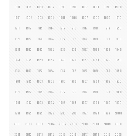
1891
1892
1893
1894
1895
1896
1897
1898
1899
1900
1901
1902
1903
1904
1905
1906
1907
1908
1909
1910
1911
1912
1913
1914
1915
1916
1917
1918
1919
1920
1921
1922
1923
1924
1925
1926
1927
1928
1929
1930
1931
1932
1933
1934
1935
1936
1937
1938
1939
1940
1941
1942
1943
1944
1945
1946
1947
1948
1949
1950
1951
1952
1953
1954
1955
1956
1957
1958
1959
1960
1961
1962
1963
1964
1965
1966
1967
1968
1969
1970
1971
1972
1973
1974
1975
1976
1977
1978
1979
1980
1981
1982
1983
1984
1985
1986
1987
1988
1989
1990
1991
1992
1993
1994
1995
1996
1997
1998
1999
2000
2001
2002
2003
2004
2005
2006
2007
2008
2009
2010
2011
2012
2013
2014
2015
2016
2017
2018
2019
2020