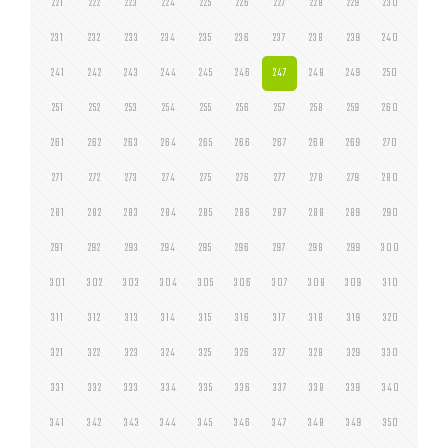
221
222
223
224
225
226
227
228
229
230
231
232
233
234
235
236
237
238
239
240
241
242
243
244
245
246
247
248
249
250
251
252
253
254
255
256
257
258
259
260
261
262
263
264
265
266
267
268
269
270
271
272
273
274
275
276
277
278
279
280
281
282
283
284
285
286
287
288
289
290
291
292
293
294
295
296
297
298
299
300
301
302
303
304
305
306
307
308
309
310
311
312
313
314
315
316
317
318
319
320
321
322
323
324
325
326
327
328
329
330
331
332
333
334
335
336
337
338
339
340
341
342
343
344
345
346
347
348
349
350