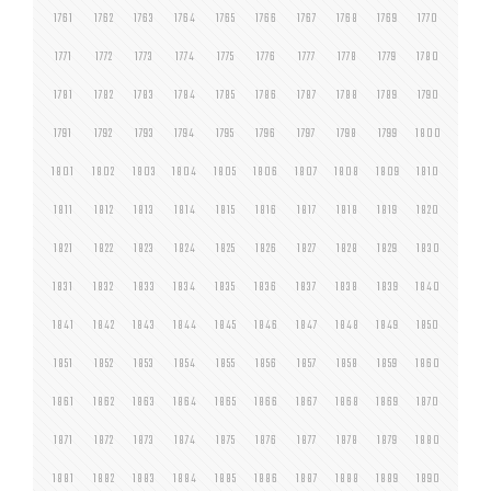
1761
1762
1763
1764
1765
1766
1767
1768
1769
1770
1771
1772
1773
1774
1775
1776
1777
1778
1779
1780
1781
1782
1783
1784
1785
1786
1787
1788
1789
1790
1791
1792
1793
1794
1795
1796
1797
1798
1799
1800
1801
1802
1803
1804
1805
1806
1807
1808
1809
1810
1811
1812
1813
1814
1815
1816
1817
1818
1819
1820
1821
1822
1823
1824
1825
1826
1827
1828
1829
1830
1831
1832
1833
1834
1835
1836
1837
1838
1839
1840
1841
1842
1843
1844
1845
1846
1847
1848
1849
1850
1851
1852
1853
1854
1855
1856
1857
1858
1859
1860
1861
1862
1863
1864
1865
1866
1867
1868
1869
1870
1871
1872
1873
1874
1875
1876
1877
1878
1879
1880
1881
1882
1883
1884
1885
1886
1887
1888
1889
1890