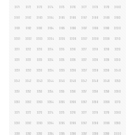
3171
3172
3173
3174
3175
3176
3177
3178
3179
3180
3181
3182
3183
3184
3185
3186
3187
3188
3189
3190
3191
3192
3193
3194
3195
3196
3197
3198
3199
3200
3201
3202
3203
3204
3205
3206
3207
3208
3209
3210
3211
3212
3213
3214
3215
3216
3217
3218
3219
3220
3221
3222
3223
3224
3225
3226
3227
3228
3229
3230
3231
3232
3233
3234
3235
3236
3237
3238
3239
3240
3241
3242
3243
3244
3245
3246
3247
3248
3249
3250
3251
3252
3253
3254
3255
3256
3257
3258
3259
3260
3261
3262
3263
3264
3265
3266
3267
3268
3269
3270
3271
3272
3273
3274
3275
3276
3277
3278
3279
3280
3281
3282
3283
3284
3285
3286
3287
3288
3289
3290
3291
3292
3293
3294
3295
3296
3297
3298
3299
3300