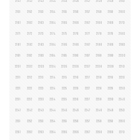
2141
2142
2143
2144
2145
2146
2147
2148
2149
2150
2151
2152
2153
2154
2155
2156
2157
2158
2159
2160
2161
2162
2163
2164
2165
2166
2167
2168
2169
2170
2171
2172
2173
2174
2175
2176
2177
2178
2179
2180
2181
2182
2183
2184
2185
2186
2187
2188
2189
2190
2191
2192
2193
2194
2195
2196
2197
2198
2199
2200
2201
2202
2203
2204
2205
2206
2207
2208
2209
2210
2211
2212
2213
2214
2215
2216
2217
2218
2219
2220
2221
2222
2223
2224
2225
2226
2227
2228
2229
2230
2231
2232
2233
2234
2235
2236
2237
2238
2239
2240
2241
2242
2243
2244
2245
2246
2247
2248
2249
2250
2251
2252
2253
2254
2255
2256
2257
2258
2259
2260
2261
2262
2263
2264
2265
2266
2267
2268
2269
2270