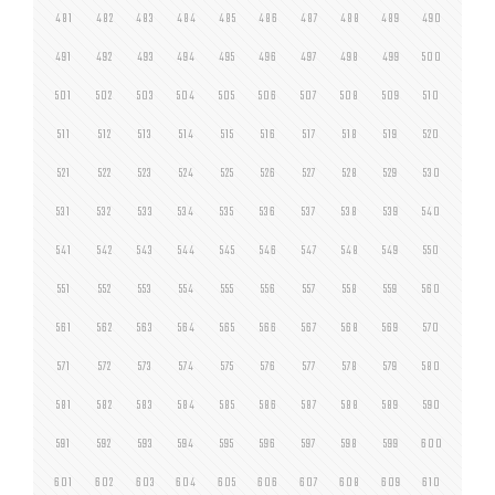
481
482
483
484
485
486
487
488
489
490
491
492
493
494
495
496
497
498
499
500
501
502
503
504
505
506
507
508
509
510
511
512
513
514
515
516
517
518
519
520
521
522
523
524
525
526
527
528
529
530
531
532
533
534
535
536
537
538
539
540
541
542
543
544
545
546
547
548
549
550
551
552
553
554
555
556
557
558
559
560
561
562
563
564
565
566
567
568
569
570
571
572
573
574
575
576
577
578
579
580
581
582
583
584
585
586
587
588
589
590
591
592
593
594
595
596
597
598
599
600
601
602
603
604
605
606
607
608
609
610