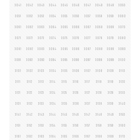
3041
3042
3043
3044
3045
3046
3047
3048
3049
3050
3051
3052
3053
3054
3055
3056
3057
3058
3059
3060
3061
3062
3063
3064
3065
3066
3067
3068
3069
3070
3071
3072
3073
3074
3075
3076
3077
3078
3079
3080
3081
3082
3083
3084
3085
3086
3087
3088
3089
3090
3091
3092
3093
3094
3095
3096
3097
3098
3099
3100
3101
3102
3103
3104
3105
3106
3107
3108
3109
3110
3111
3112
3113
3114
3115
3116
3117
3118
3119
3120
3121
3122
3123
3124
3125
3126
3127
3128
3129
3130
3131
3132
3133
3134
3135
3136
3137
3138
3139
3140
3141
3142
3143
3144
3145
3146
3147
3148
3149
3150
3151
3152
3153
3154
3155
3156
3157
3158
3159
3160
3161
3162
3163
3164
3165
3166
3167
3168
3169
3170