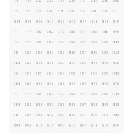
2781
2782
2783
2784
2785
2786
2787
2788
2789
2790
2791
2792
2793
2794
2795
2796
2797
2798
2799
2800
2801
2802
2803
2804
2805
2806
2807
2808
2809
2810
2811
2812
2813
2814
2815
2816
2817
2818
2819
2820
2821
2822
2823
2824
2825
2826
2827
2828
2829
2830
2831
2832
2833
2834
2835
2836
2837
2838
2839
2840
2841
2842
2843
2844
2845
2846
2847
2848
2849
2850
2851
2852
2853
2854
2855
2856
2857
2858
2859
2860
2861
2862
2863
2864
2865
2866
2867
2868
2869
2870
2871
2872
2873
2874
2875
2876
2877
2878
2879
2880
2881
2882
2883
2884
2885
2886
2887
2888
2889
2890
2891
2892
2893
2894
2895
2896
2897
2898
2899
2900
2901
2902
2903
2904
2905
2906
2907
2908
2909
2910