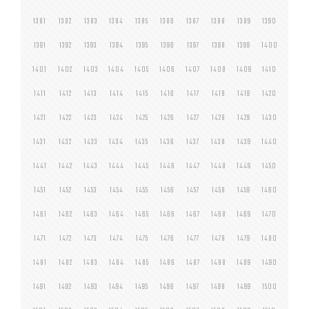
1381
1382
1383
1384
1385
1386
1387
1388
1389
1390
1391
1392
1393
1394
1395
1396
1397
1398
1399
1400
1401
1402
1403
1404
1405
1406
1407
1408
1409
1410
1411
1412
1413
1414
1415
1416
1417
1418
1419
1420
1421
1422
1423
1424
1425
1426
1427
1428
1429
1430
1431
1432
1433
1434
1435
1436
1437
1438
1439
1440
1441
1442
1443
1444
1445
1446
1447
1448
1449
1450
1451
1452
1453
1454
1455
1456
1457
1458
1459
1460
1461
1462
1463
1464
1465
1466
1467
1468
1469
1470
1471
1472
1473
1474
1475
1476
1477
1478
1479
1480
1481
1482
1483
1484
1485
1486
1487
1488
1489
1490
1491
1492
1493
1494
1495
1496
1497
1498
1499
1500