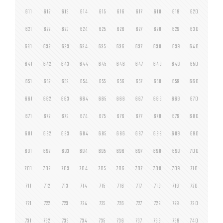
611
612
613
614
615
616
617
618
619
620
621
622
623
624
625
626
627
628
629
630
631
632
633
634
635
636
637
638
639
640
641
642
643
644
645
646
647
648
649
650
651
652
653
654
655
656
657
658
659
660
661
662
663
664
665
666
667
668
669
670
671
672
673
674
675
676
677
678
679
680
681
682
683
684
685
686
687
688
689
690
691
692
693
694
695
696
697
698
699
700
701
702
703
704
705
706
707
708
709
710
711
712
713
714
715
716
717
718
719
720
721
722
723
724
725
726
727
728
729
730
731
732
733
734
735
736
737
738
739
740