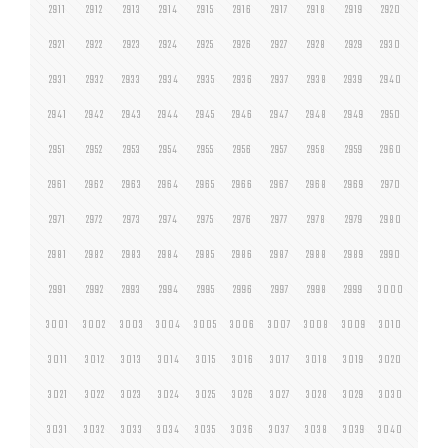
2911
2912
2913
2914
2915
2916
2917
2918
2919
2920
2921
2922
2923
2924
2925
2926
2927
2928
2929
2930
2931
2932
2933
2934
2935
2936
2937
2938
2939
2940
2941
2942
2943
2944
2945
2946
2947
2948
2949
2950
2951
2952
2953
2954
2955
2956
2957
2958
2959
2960
2961
2962
2963
2964
2965
2966
2967
2968
2969
2970
2971
2972
2973
2974
2975
2976
2977
2978
2979
2980
2981
2982
2983
2984
2985
2986
2987
2988
2989
2990
2991
2992
2993
2994
2995
2996
2997
2998
2999
3000
3001
3002
3003
3004
3005
3006
3007
3008
3009
3010
3011
3012
3013
3014
3015
3016
3017
3018
3019
3020
3021
3022
3023
3024
3025
3026
3027
3028
3029
3030
3031
3032
3033
3034
3035
3036
3037
3038
3039
3040