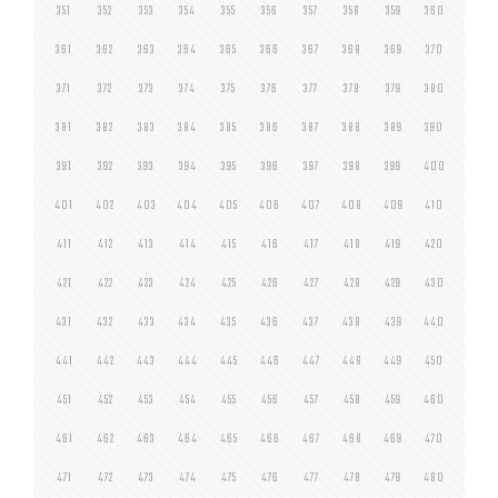
351
352
353
354
355
356
357
358
359
360
361
362
363
364
365
366
367
368
369
370
371
372
373
374
375
376
377
378
379
380
381
382
383
384
385
386
387
388
389
390
391
392
393
394
395
396
397
398
399
400
401
402
403
404
405
406
407
408
409
410
411
412
413
414
415
416
417
418
419
420
421
422
423
424
425
426
427
428
429
430
431
432
433
434
435
436
437
438
439
440
441
442
443
444
445
446
447
448
449
450
451
452
453
454
455
456
457
458
459
460
461
462
463
464
465
466
467
468
469
470
471
472
473
474
475
476
477
478
479
480