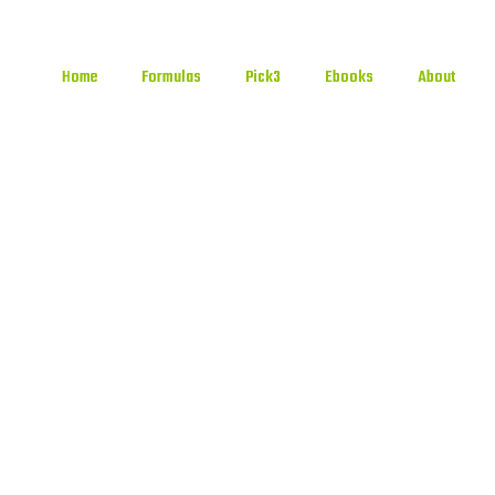
Home
Formulas
Pick3
Ebooks
About