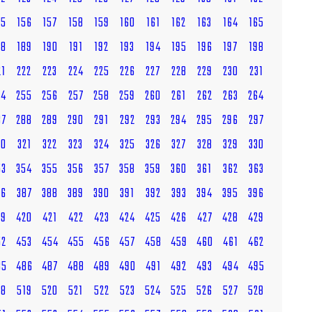
55
156
157
158
159
160
161
162
163
164
165
88
189
190
191
192
193
194
195
196
197
198
21
222
223
224
225
226
227
228
229
230
231
54
255
256
257
258
259
260
261
262
263
264
87
288
289
290
291
292
293
294
295
296
297
20
321
322
323
324
325
326
327
328
329
330
53
354
355
356
357
358
359
360
361
362
363
86
387
388
389
390
391
392
393
394
395
396
19
420
421
422
423
424
425
426
427
428
429
52
453
454
455
456
457
458
459
460
461
462
85
486
487
488
489
490
491
492
493
494
495
18
519
520
521
522
523
524
525
526
527
528