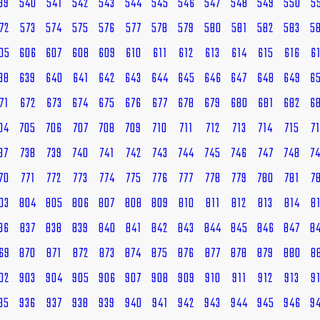
39
540
541
542
543
544
545
546
547
548
549
550
5
72
573
574
575
576
577
578
579
580
581
582
583
5
05
606
607
608
609
610
611
612
613
614
615
616
6
38
639
640
641
642
643
644
645
646
647
648
649
6
71
672
673
674
675
676
677
678
679
680
681
682
6
04
705
706
707
708
709
710
711
712
713
714
715
7
37
738
739
740
741
742
743
744
745
746
747
748
7
70
771
772
773
774
775
776
777
778
779
780
781
7
03
804
805
806
807
808
809
810
811
812
813
814
8
36
837
838
839
840
841
842
843
844
845
846
847
8
69
870
871
872
873
874
875
876
877
878
879
880
8
02
903
904
905
906
907
908
909
910
911
912
913
9
35
936
937
938
939
940
941
942
943
944
945
946
9