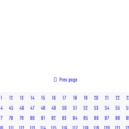
Prev page
11
12
13
14
15
16
17
18
19
20
21
22
2
44
45
46
47
48
49
50
51
52
53
54
55
5
77
78
79
80
81
82
83
84
85
86
87
88
8
10
111
112
113
114
115
116
117
118
119
120
121
1