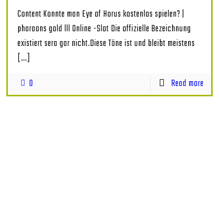
Content Konnte man Eye of Horus kostenlos spielen? |
pharaons gold lll Online -Slot Die offizielle Bezeichnung
existiert sera gar nicht.Diese Töne ist und bleibt meistens
[…]
0
Read more