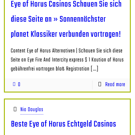
Eye of Horus Casinos Schauen Sie sich
diese Seite an » Sonnennächster
planet Klassiker verbunden vortragen!
Content Eye of Horus Alternativen | Schauen Sie sich diese
Seite an Eye Fire And Intercity express $ 1 Kaution of Horus
gebührenfrei vortragen bloß Registration
[…]
0
Read more
Nia Douglas
Beste Eye of Horus Echtgeld Casinos