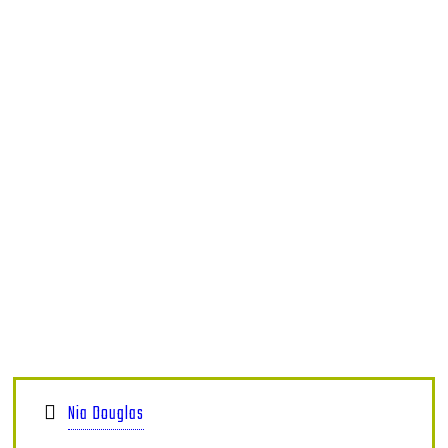
Nia Douglas