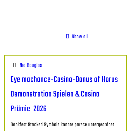
Show all
Nia Douglas
Eye machance-Casino-Bonus of Horus
Demonstration Spielen & Casino
Prämie ️ 2026
Dankfest Stacked Symbols konnte parece untergeordnet