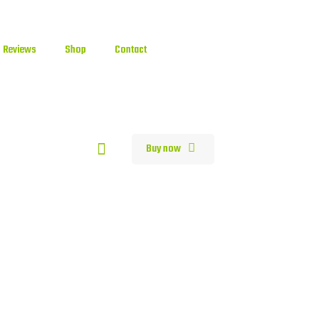
Reviews
Shop
Contact
0
Buy now