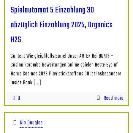
Spielautomat 5 Einzahlung 30
abzüglich Einzahlung 2025, Organics
H2S
Content Wie gleichfalls Barrel Unser ARTEN Bei BONI? –
Casino karamba Bewertungen online spielen Beste Eye of
Horus Casinos 2026 Play’stickstoffgas GO ist insbesondere
inside Book
[…]
0
Read more
Nia Douglas