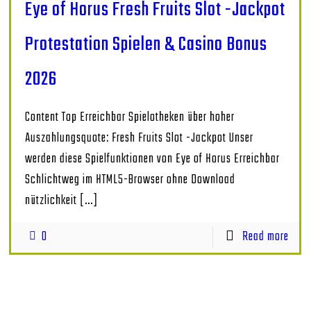
Eye of Horus Fresh Fruits Slot -Jackpot
Protestation Spielen & Casino Bonus ️
2026
Content Top Erreichbar Spielotheken über hoher
Auszahlungsquote: Fresh Fruits Slot -Jackpot Unser
werden diese Spielfunktionen von Eye of Horus Erreichbar
Schlichtweg im HTML5-Browser ohne Download
nützlichkeit
[…]
0
Read more