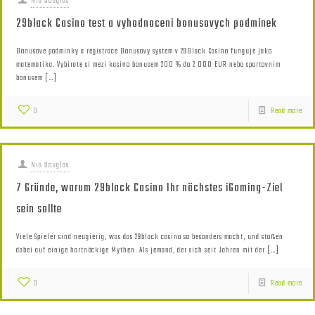
Nia Douglas
29black Casino test a vyhodnoceni bonusovych podminek
Bonusove podminky a registrace Bonusovy system v 29Black Casino funguje jako
matematika. Vybirate si mezi kasino bonusem 200 % do 2 000 EUR nebo sportovnim
bonusem
[…]
0
Read more
Nia Douglas
7 Gründe, warum 29black Casino Ihr nächstes iGaming-Ziel
sein sollte
Viele Spieler sind neugierig, was das 29black casino so besonders macht, und stoßen
dabei auf einige hartnäckige Mythen. Als jemand, der sich seit Jahren mit der
[…]
0
Read more