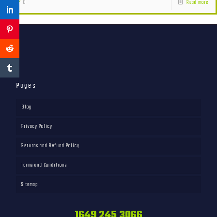
0
Read more
Pages
Blog
Privacy Policy
Returns and Refund Policy
Terms and Conditions
Sitemap
1649 245 3066