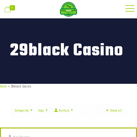
0
29black Casino
Home
»
29black Casino
Categories
Tags
Authors
Show all