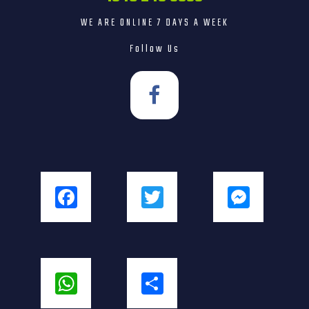
WE ARE ONLINE 7 DAYS A WEEK
Follow Us
Facebook
Twitter
Messenger
WhatsApp
Share