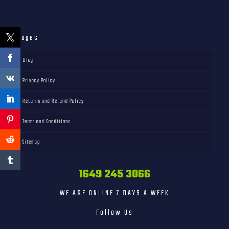
Pages
Blog
Privacy Policy
Returns and Refund Policy
Terms and Conditions
Sitemap
1649 245 3066
WE ARE ONLINE 7 DAYS A WEEK
Follow Us