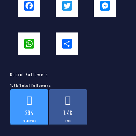
Facebook
Twitter
Messenger
WhatsApp
Share
Social Followers
1.7k Total followers
294
1.4K
FOLLOWERS
FANS