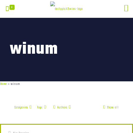
0
winum
Home
»
winum
Categories
Tags
Authors
Show all