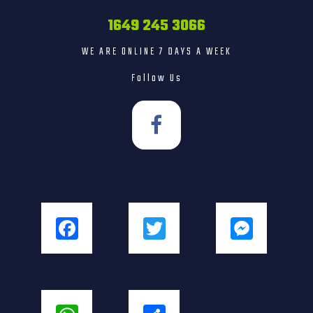
1649 245 3066
WE ARE ONLINE 7 DAYS A WEEK
Follow Us
Facebook
Twitter
Messenger