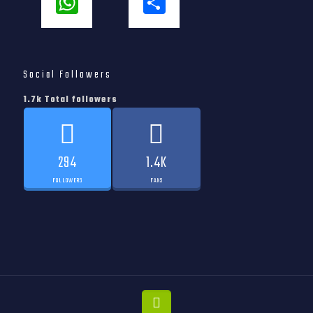
WhatsApp
Share
Social Followers
1.7k Total followers
294
1.4K
FOLLOWERS
FANS