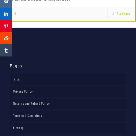
0
Read more
Pages
Blog
Privacy Policy
Returns and Refund Policy
Terms and Conditions
Sitemap