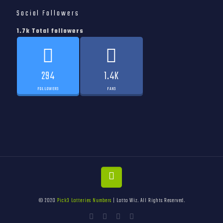
Social Followers
1.7k Total followers
294
1.4K
FOLLOWERS
FANS
© 2020
Pick3 Lotteries Numbers
| Lotto Wiz. All Rights Reserved.