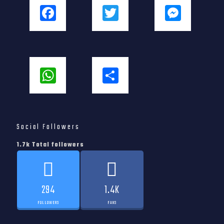
Facebook
Twitter
Messenger
WhatsApp
Share
Social Followers
1.7k Total followers
294
1.4K
FOLLOWERS
FANS