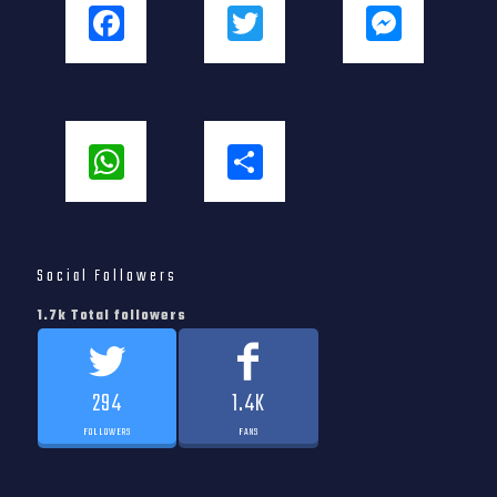
Facebook
Twitter
Messenger
WhatsApp
Share
Social Followers
1.7k Total followers
294
1.4K
FOLLOWERS
FANS