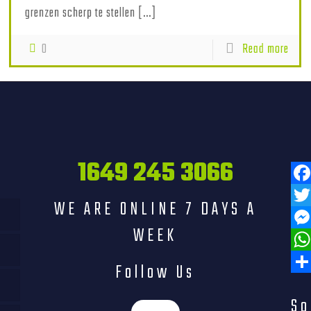
grenzen scherp te stellen
[…]
0
Read more
1649 245 3066
Fac
WE ARE ONLINE 7 DAYS A
Twit
WEEK
Mess
Wha
Follow Us
Shar
So