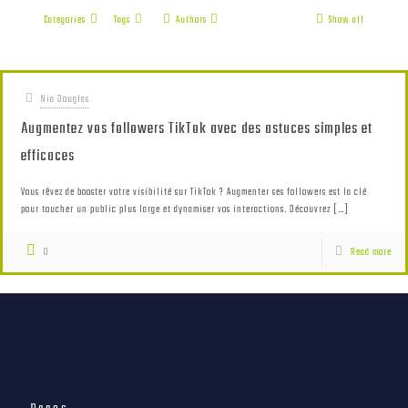
Categories
Tags
Authors
Show all
Nia Douglas
Augmentez vos followers TikTok avec des astuces simples et
efficaces
Vous rêvez de booster votre visibilité sur TikTok ? Augmenter ses followers est la clé
pour toucher un public plus large et dynamiser vos interactions. Découvrez
[…]
0
Read more