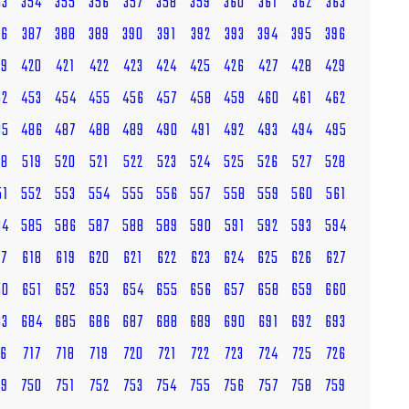
53
354
355
356
357
358
359
360
361
362
363
86
387
388
389
390
391
392
393
394
395
396
19
420
421
422
423
424
425
426
427
428
429
52
453
454
455
456
457
458
459
460
461
462
85
486
487
488
489
490
491
492
493
494
495
18
519
520
521
522
523
524
525
526
527
528
51
552
553
554
555
556
557
558
559
560
561
84
585
586
587
588
589
590
591
592
593
594
17
618
619
620
621
622
623
624
625
626
627
50
651
652
653
654
655
656
657
658
659
660
83
684
685
686
687
688
689
690
691
692
693
16
717
718
719
720
721
722
723
724
725
726
49
750
751
752
753
754
755
756
757
758
759