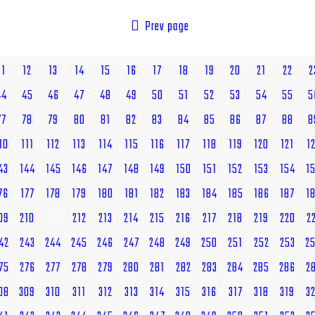
Prev page
11
12
13
14
15
16
17
18
19
20
21
22
2
44
45
46
47
48
49
50
51
52
53
54
55
5
77
78
79
80
81
82
83
84
85
86
87
88
8
10
111
112
113
114
115
116
117
118
119
120
121
1
43
144
145
146
147
148
149
150
151
152
153
154
1
76
177
178
179
180
181
182
183
184
185
186
187
1
09
210
211
212
213
214
215
216
217
218
219
220
2
42
243
244
245
246
247
248
249
250
251
252
253
2
75
276
277
278
279
280
281
282
283
284
285
286
2
08
309
310
311
312
313
314
315
316
317
318
319
3