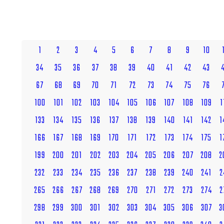
1
2
3
4
5
6
7
8
9
10
34
35
36
37
38
39
40
41
42
43
67
68
69
70
71
72
73
74
75
76
100
101
102
103
104
105
106
107
108
109
1
133
134
135
136
137
138
139
140
141
142
1
166
167
168
169
170
171
172
173
174
175
1
199
200
201
202
203
204
205
206
207
208
2
232
233
234
235
236
237
238
239
240
241
2
265
266
267
268
269
270
271
272
273
274
2
298
299
300
301
302
303
304
305
306
307
3