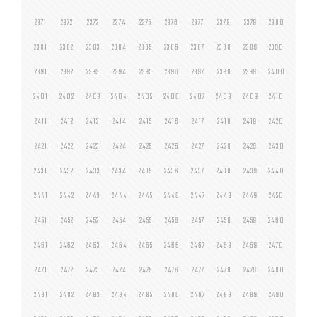
2371
2372
2373
2374
2375
2376
2377
2378
2379
2380
2381
2382
2383
2384
2385
2386
2387
2388
2389
2390
2391
2392
2393
2394
2395
2396
2397
2398
2399
2400
2401
2402
2403
2404
2405
2406
2407
2408
2409
2410
2411
2412
2413
2414
2415
2416
2417
2418
2419
2420
2421
2422
2423
2424
2425
2426
2427
2428
2429
2430
2431
2432
2433
2434
2435
2436
2437
2438
2439
2440
2441
2442
2443
2444
2445
2446
2447
2448
2449
2450
2451
2452
2453
2454
2455
2456
2457
2458
2459
2460
2461
2462
2463
2464
2465
2466
2467
2468
2469
2470
2471
2472
2473
2474
2475
2476
2477
2478
2479
2480
2481
2482
2483
2484
2485
2486
2487
2488
2489
2490