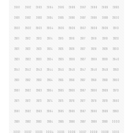
2881
2882
2883
2884
2885
2886
2887
2888
2889
2890
2891
2892
2893
2894
2895
2896
2897
2898
2899
2900
2901
2902
2903
2904
2905
2906
2907
2908
2909
2910
2911
2912
2913
2914
2915
2916
2917
2918
2919
2920
2921
2922
2923
2924
2925
2926
2927
2928
2929
2930
2931
2932
2933
2934
2935
2936
2937
2938
2939
2940
2941
2942
2943
2944
2945
2946
2947
2948
2949
2950
2951
2952
2953
2954
2955
2956
2957
2958
2959
2960
2961
2962
2963
2964
2965
2966
2967
2968
2969
2970
2971
2972
2973
2974
2975
2976
2977
2978
2979
2980
2981
2982
2983
2984
2985
2986
2987
2988
2989
2990
2991
2992
2993
2994
2995
2996
2997
2998
2999
3000
3001
3002
3003
3004
3005
3006
3007
3008
3009
3010