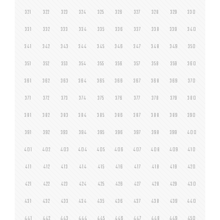
321
322
323
324
325
326
327
328
329
330
331
332
333
334
335
336
337
338
339
340
341
342
343
344
345
346
347
348
349
350
351
352
353
354
355
356
357
358
359
360
361
362
363
364
365
366
367
368
369
370
371
372
373
374
375
376
377
378
379
380
381
382
383
384
385
386
387
388
389
390
391
392
393
394
395
396
397
398
399
400
401
402
403
404
405
406
407
408
409
410
411
412
413
414
415
416
417
418
419
420
421
422
423
424
425
426
427
428
429
430
431
432
433
434
435
436
437
438
439
440
441
442
443
444
445
446
447
448
449
450