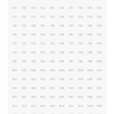
1731
1732
1733
1734
1735
1736
1737
1738
1739
1740
1741
1742
1743
1744
1745
1746
1747
1748
1749
1750
1751
1752
1753
1754
1755
1756
1757
1758
1759
1760
1761
1762
1763
1764
1765
1766
1767
1768
1769
1770
1771
1772
1773
1774
1775
1776
1777
1778
1779
1780
1781
1782
1783
1784
1785
1786
1787
1788
1789
1790
1791
1792
1793
1794
1795
1796
1797
1798
1799
1800
1801
1802
1803
1804
1805
1806
1807
1808
1809
1810
1811
1812
1813
1814
1815
1816
1817
1818
1819
1820
1821
1822
1823
1824
1825
1826
1827
1828
1829
1830
1831
1832
1833
1834
1835
1836
1837
1838
1839
1840
1841
1842
1843
1844
1845
1846
1847
1848
1849
1850