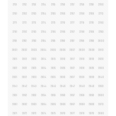
2751
2752
2753
2754
2755
2756
2757
2758
2759
2760
2761
2762
2763
2764
2765
2766
2767
2768
2769
2770
2771
2772
2773
2774
2775
2776
2777
2778
2779
2780
2781
2782
2783
2784
2785
2786
2787
2788
2789
2790
2791
2792
2793
2794
2795
2796
2797
2798
2799
2800
2801
2802
2803
2804
2805
2806
2807
2808
2809
2810
2811
2812
2813
2814
2815
2816
2817
2818
2819
2820
2821
2822
2823
2824
2825
2826
2827
2828
2829
2830
2831
2832
2833
2834
2835
2836
2837
2838
2839
2840
2841
2842
2843
2844
2845
2846
2847
2848
2849
2850
2851
2852
2853
2854
2855
2856
2857
2858
2859
2860
2861
2862
2863
2864
2865
2866
2867
2868
2869
2870
2871
2872
2873
2874
2875
2876
2877
2878
2879
2880