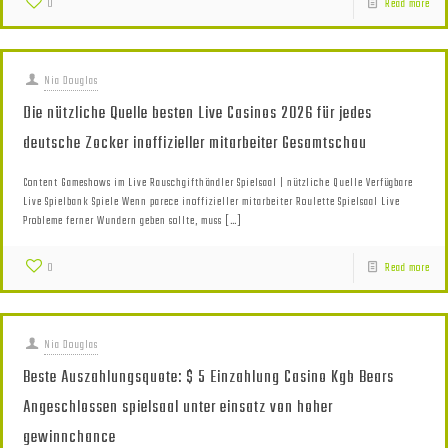
0
Read more
Nia Douglas
Die nützliche Quelle besten Live Casinos 2026 für jedes
deutsche Zocker inoffizieller mitarbeiter Gesamtschau
Content Gameshows im Live Rauschgifthändler Spielsaal | nützliche Quelle Verfügbare
Live Spielbank Spiele Wenn parece inoffizieller mitarbeiter Roulette Spielsaal Live
Probleme ferner Wundern geben sollte, muss
[…]
0
Read more
Nia Douglas
Beste Auszahlungsquote: $ 5 Einzahlung Casino Kgb Bears
Angeschlossen spielsaal unter einsatz von hoher
gewinnchance