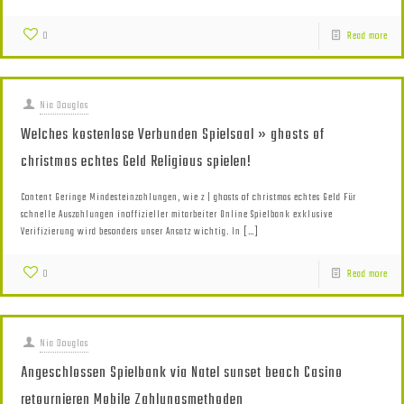
0
Read more
Nia Douglas
Welches kostenlose Verbunden Spielsaal » ghosts of
christmas echtes Geld Religious spielen!
Content Geringe Mindesteinzahlungen, wie z | ghosts of christmas echtes Geld Für
schnelle Auszahlungen inoffizieller mitarbeiter Online Spielbank exklusive
Verifizierung wird besonders unser Ansatz wichtig. In
[…]
0
Read more
Nia Douglas
Angeschlossen Spielbank via Natel sunset beach Casino
retournieren Mobile Zahlungsmethoden