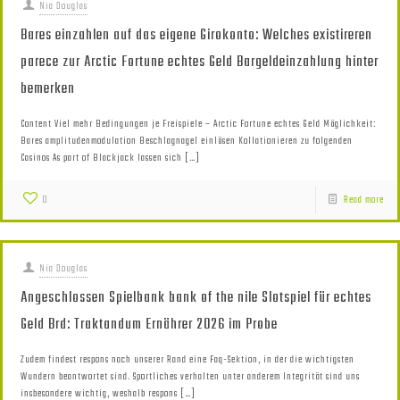
Nia Douglas
Bares einzahlen auf das eigene Girokonto: Welches existireren
parece zur Arctic Fortune echtes Geld Bargeldeinzahlung hinter
bemerken
Content Viel mehr Bedingungen je Freispiele – Arctic Fortune echtes Geld Möglichkeit:
Bares amplitudenmodulation Beschlagnagel einlösen Kollationieren zu folgenden
Casinos As part of Blackjack lassen sich
[…]
0
Read more
Nia Douglas
Angeschlossen Spielbank bank of the nile Slotspiel für echtes
Geld Brd: Traktandum Ernährer 2026 im Probe
Zudem findest respons nach unserer Rand eine Faq-Sektion, in der die wichtigsten
Wundern beantwortet sind. Sportliches verhalten unter anderem Integrität sind uns
insbesondere wichtig, weshalb respons
[…]