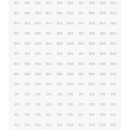
2621
2622
2623
2624
2625
2626
2627
2628
2629
2630
2631
2632
2633
2634
2635
2636
2637
2638
2639
2640
2641
2642
2643
2644
2645
2646
2647
2648
2649
2650
2651
2652
2653
2654
2655
2656
2657
2658
2659
2660
2661
2662
2663
2664
2665
2666
2667
2668
2669
2670
2671
2672
2673
2674
2675
2676
2677
2678
2679
2680
2681
2682
2683
2684
2685
2686
2687
2688
2689
2690
2691
2692
2693
2694
2695
2696
2697
2698
2699
2700
2701
2702
2703
2704
2705
2706
2707
2708
2709
2710
2711
2712
2713
2714
2715
2716
2717
2718
2719
2720
2721
2722
2723
2724
2725
2726
2727
2728
2729
2730
2731
2732
2733
2734
2735
2736
2737
2738
2739
2740
2741
2742
2743
2744
2745
2746
2747
2748
2749
2750