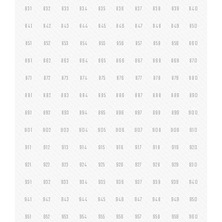
831
832
833
834
835
836
837
838
839
840
841
842
843
844
845
846
847
848
849
850
851
852
853
854
855
856
857
858
859
860
861
862
863
864
865
866
867
868
869
870
871
872
873
874
875
876
877
878
879
880
881
882
883
884
885
886
887
888
889
890
891
892
893
894
895
896
897
898
899
900
901
902
903
904
905
906
907
908
909
910
911
912
913
914
915
916
917
918
919
920
921
922
923
924
925
926
927
928
929
930
931
932
933
934
935
936
937
938
939
940
941
942
943
944
945
946
947
948
949
950
951
952
953
954
955
956
957
958
959
960