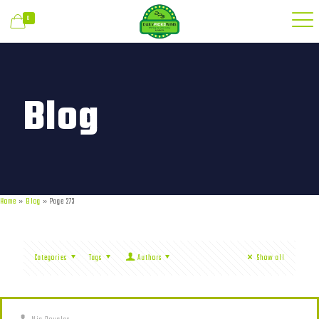
0
Blog
Home
»
Blog
»
Page 273
Categories
Tags
Authors
Show all