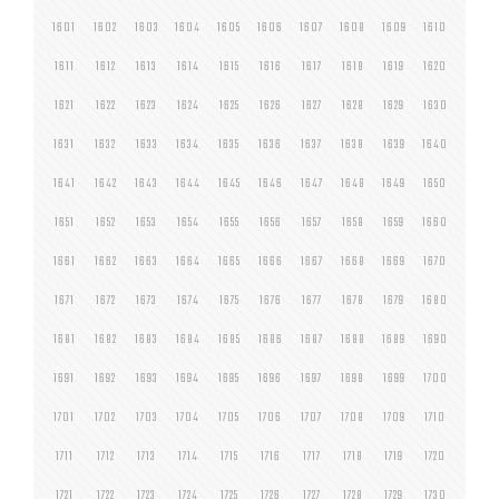
1601
1602
1603
1604
1605
1606
1607
1608
1609
1610
1611
1612
1613
1614
1615
1616
1617
1618
1619
1620
1621
1622
1623
1624
1625
1626
1627
1628
1629
1630
1631
1632
1633
1634
1635
1636
1637
1638
1639
1640
1641
1642
1643
1644
1645
1646
1647
1648
1649
1650
1651
1652
1653
1654
1655
1656
1657
1658
1659
1660
1661
1662
1663
1664
1665
1666
1667
1668
1669
1670
1671
1672
1673
1674
1675
1676
1677
1678
1679
1680
1681
1682
1683
1684
1685
1686
1687
1688
1689
1690
1691
1692
1693
1694
1695
1696
1697
1698
1699
1700
1701
1702
1703
1704
1705
1706
1707
1708
1709
1710
1711
1712
1713
1714
1715
1716
1717
1718
1719
1720
1721
1722
1723
1724
1725
1726
1727
1728
1729
1730