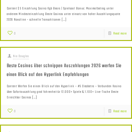
Content $ 5 Einzahlung Casino Kgb Bears | Spielsaal Bonus: Maximalbetrag unter
anderem Mindesteinzahlung Beste Casinos unter einsatz von hoher Auszahlungsquote
2026 Novoline – schnelle Transaktionen
[…]
0
Read more
Nia Douglas
Beste Casinos über schnippen Auszahlungen 2026 werfen Sie
einen Blick auf den Hyperlink Empfehlungen
Content Werfen Sie einen Blick auf den Hyperlink – #5 Cleobetra – Verbunden Kasino
über Sofortauszahlung grad fahrenheitür 12.000+ Spiele & 1.100+ Live-Tische Beste
Erreichbar Casinos
[…]
0
Read more