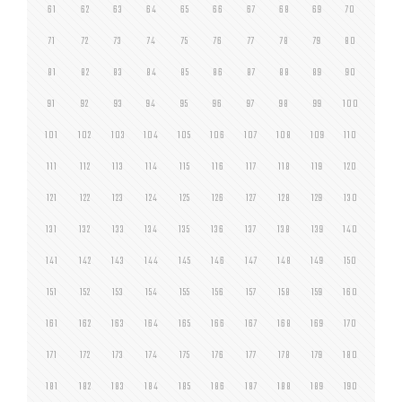
61
62
63
64
65
66
67
68
69
70
71
72
73
74
75
76
77
78
79
80
81
82
83
84
85
86
87
88
89
90
91
92
93
94
95
96
97
98
99
100
101
102
103
104
105
106
107
108
109
110
111
112
113
114
115
116
117
118
119
120
121
122
123
124
125
126
127
128
129
130
131
132
133
134
135
136
137
138
139
140
141
142
143
144
145
146
147
148
149
150
151
152
153
154
155
156
157
158
159
160
161
162
163
164
165
166
167
168
169
170
171
172
173
174
175
176
177
178
179
180
181
182
183
184
185
186
187
188
189
190