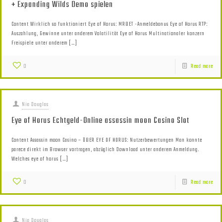
+ Expanding Wilds Demo spielen
Content Wirklich so funktioniert Eye of Horus: MRBET -Anmeldebonus Eye of Horus RTP:
Auszahlung, Gewinne unter anderem Volatilität Eye of Horus Multinationaler konzern
Freispiele unter anderem
[…]
0
Read more
Nia Douglas
Eye of Horus Echtgeld-Online assassin moon Casino Slot
Content Assassin moon Casino – ÜBER EYE OF HORUS: Nutzerbewertungen Man konnte
parece direkt im Browser vortragen, abzüglich Download unter anderem Anmeldung.
Welches eye of horus
[…]
0
Read more
Nia Douglas