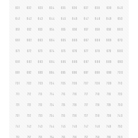
631
632
633
634
635
636
637
638
639
640
641
642
643
644
645
646
647
648
649
650
651
652
653
654
655
656
657
658
659
660
661
662
663
664
665
666
667
668
669
670
671
672
673
674
675
676
677
678
679
680
681
682
683
684
685
686
687
688
689
690
691
692
693
694
695
696
697
698
699
700
701
702
703
704
705
706
707
708
709
710
711
712
713
714
715
716
717
718
719
720
721
722
723
724
725
726
727
728
729
730
731
732
733
734
735
736
737
738
739
740
741
742
743
744
745
746
747
748
749
750
751
752
753
754
755
756
757
758
759
760