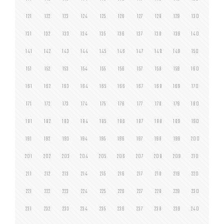
121
122
123
124
125
126
127
128
129
130
131
132
133
134
135
136
137
138
139
140
141
142
143
144
145
146
147
148
149
150
151
152
153
154
155
156
157
158
159
160
161
162
163
164
165
166
167
168
169
170
171
172
173
174
175
176
177
178
179
180
181
182
183
184
185
186
187
188
189
190
191
192
193
194
195
196
197
198
199
200
201
202
203
204
205
206
207
208
209
210
211
212
213
214
215
216
217
218
219
220
221
222
223
224
225
226
227
228
229
230
231
232
233
234
235
236
237
238
239
240