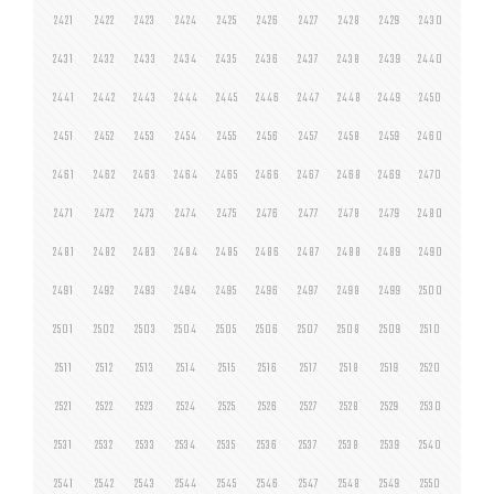
2421
2422
2423
2424
2425
2426
2427
2428
2429
2430
2431
2432
2433
2434
2435
2436
2437
2438
2439
2440
2441
2442
2443
2444
2445
2446
2447
2448
2449
2450
2451
2452
2453
2454
2455
2456
2457
2458
2459
2460
2461
2462
2463
2464
2465
2466
2467
2468
2469
2470
2471
2472
2473
2474
2475
2476
2477
2478
2479
2480
2481
2482
2483
2484
2485
2486
2487
2488
2489
2490
2491
2492
2493
2494
2495
2496
2497
2498
2499
2500
2501
2502
2503
2504
2505
2506
2507
2508
2509
2510
2511
2512
2513
2514
2515
2516
2517
2518
2519
2520
2521
2522
2523
2524
2525
2526
2527
2528
2529
2530
2531
2532
2533
2534
2535
2536
2537
2538
2539
2540
2541
2542
2543
2544
2545
2546
2547
2548
2549
2550