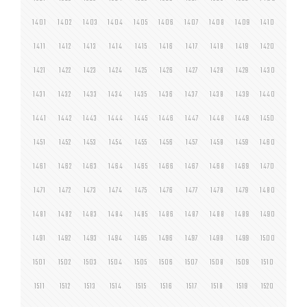
1401
1402
1403
1404
1405
1406
1407
1408
1409
1410
1411
1412
1413
1414
1415
1416
1417
1418
1419
1420
1421
1422
1423
1424
1425
1426
1427
1428
1429
1430
1431
1432
1433
1434
1435
1436
1437
1438
1439
1440
1441
1442
1443
1444
1445
1446
1447
1448
1449
1450
1451
1452
1453
1454
1455
1456
1457
1458
1459
1460
1461
1462
1463
1464
1465
1466
1467
1468
1469
1470
1471
1472
1473
1474
1475
1476
1477
1478
1479
1480
1481
1482
1483
1484
1485
1486
1487
1488
1489
1490
1491
1492
1493
1494
1495
1496
1497
1498
1499
1500
1501
1502
1503
1504
1505
1506
1507
1508
1509
1510
1511
1512
1513
1514
1515
1516
1517
1518
1519
1520