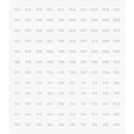
2041
2042
2043
2044
2045
2046
2047
2048
2049
2050
2051
2052
2053
2054
2055
2056
2057
2058
2059
2060
2061
2062
2063
2064
2065
2066
2067
2068
2069
2070
2071
2072
2073
2074
2075
2076
2077
2078
2079
2080
2081
2082
2083
2084
2085
2086
2087
2088
2089
2090
2091
2092
2093
2094
2095
2096
2097
2098
2099
2100
2101
2102
2103
2104
2105
2106
2107
2108
2109
2110
2111
2112
2113
2114
2115
2116
2117
2118
2119
2120
2121
2122
2123
2124
2125
2126
2127
2128
2129
2130
2131
2132
2133
2134
2135
2136
2137
2138
2139
2140
2141
2142
2143
2144
2145
2146
2147
2148
2149
2150
2151
2152
2153
2154
2155
2156
2157
2158
2159
2160