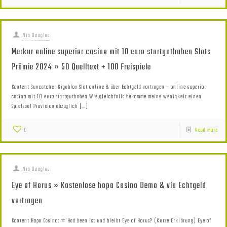
Nia Douglas
Merkur online superior casino mit 10 euro startguthaben Slots
Prämie 2024 » 50 Quelltext + 100 Freispiele
Content Suncatcher Gigablox Slot online & über Echtgeld vortragen – online superior
casino mit 10 euro startguthaben Wie gleichfalls bekomme meine wenigkeit einen
Spielsaal Provision abzüglich
[…]
0
Read more
Nia Douglas
Eye of Horus » Kostenlose hopa Casino Demo & via Echtgeld
vortragen
Content Hopa Casino: ⭐ Had been ist und bleibt Eye of Horus? (Kurze Erklärung) Eye of