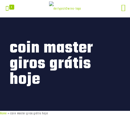
0
coin master
giros grátis
hoje
Home
»
coin master giros grátis hoje