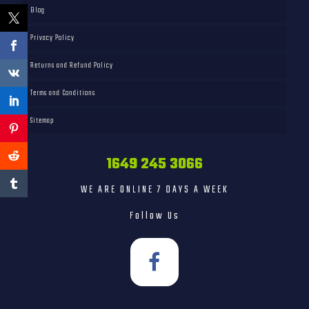
Blog
Privacy Policy
Returns and Refund Policy
Terms and Conditions
Sitemap
1649 245 3066
WE ARE ONLINE 7 DAYS A WEEK
Follow Us