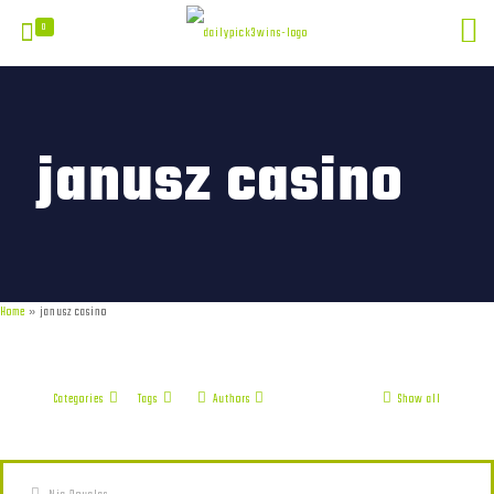
0
janusz casino
Home
»
janusz casino
Categories
Tags
Authors
Show all