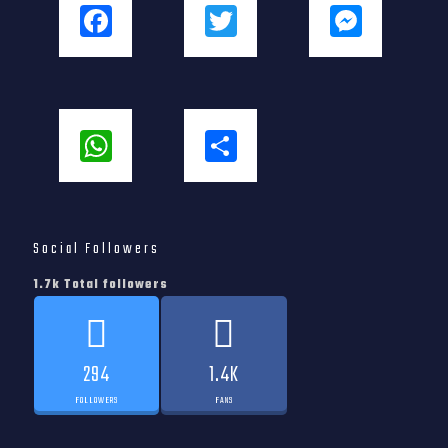
Facebook
Twitter
Messenger
WhatsApp
Share
Social Followers
1.7k Total followers
294
1.4K
FOLLOWERS
FANS