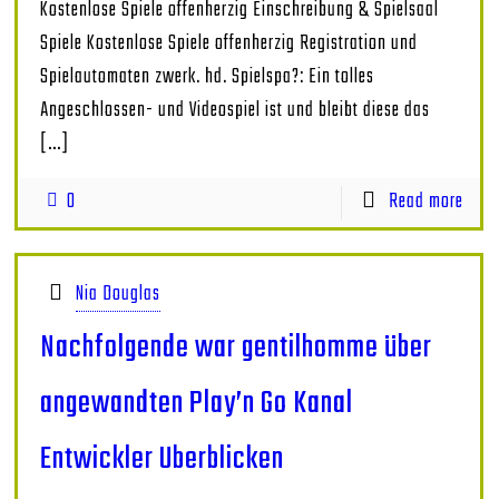
Kostenlose Spiele offenherzig Einschreibung & Spielsaal
Spiele Kostenlose Spiele offenherzig Registration und
Spielautomaten zwerk. hd. Spielspa?: Ein tolles
Angeschlossen- und Videospiel ist und bleibt diese das
[…]
0
Read more
Nia Douglas
Nachfolgende war gentilhomme über
angewandten Play’n Go Kanal
Entwickler Uberblicken