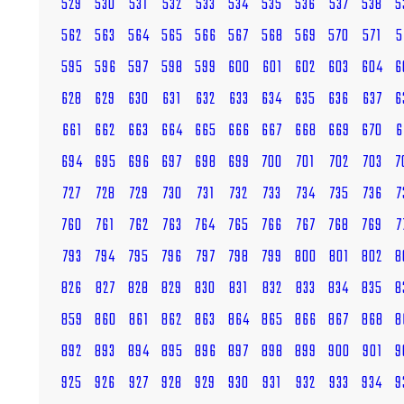
529
530
531
532
533
534
535
536
537
538
5
562
563
564
565
566
567
568
569
570
571
5
595
596
597
598
599
600
601
602
603
604
6
628
629
630
631
632
633
634
635
636
637
6
661
662
663
664
665
666
667
668
669
670
6
694
695
696
697
698
699
700
701
702
703
7
727
728
729
730
731
732
733
734
735
736
7
760
761
762
763
764
765
766
767
768
769
7
793
794
795
796
797
798
799
800
801
802
8
826
827
828
829
830
831
832
833
834
835
8
859
860
861
862
863
864
865
866
867
868
8
892
893
894
895
896
897
898
899
900
901
9
925
926
927
928
929
930
931
932
933
934
9