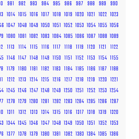
80
981
982
983
984
985
986
987
988
989
990
13
1014
1015
1016
1017
1018
1019
1020
1021
1022
1023
46
1047
1048
1049
1050
1051
1052
1053
1054
1055
1056
79
1080
1081
1082
1083
1084
1085
1086
1087
1088
1089
12
1113
1114
1115
1116
1117
1118
1119
1120
1121
1122
45
1146
1147
1148
1149
1150
1151
1152
1153
1154
1155
78
1179
1180
1181
1182
1183
1184
1185
1186
1187
1188
11
1212
1213
1214
1215
1216
1217
1218
1219
1220
1221
44
1245
1246
1247
1248
1249
1250
1251
1252
1253
1254
77
1278
1279
1280
1281
1282
1283
1284
1285
1286
1287
10
1311
1312
1313
1314
1315
1316
1317
1318
1319
1320
43
1344
1345
1346
1347
1348
1349
1350
1351
1352
1353
76
1377
1378
1379
1380
1381
1382
1383
1384
1385
1386