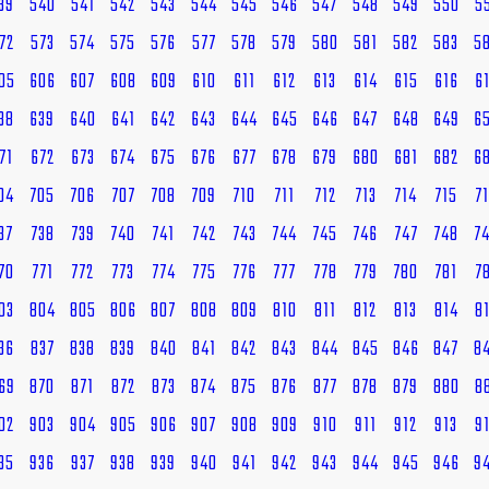
39
540
541
542
543
544
545
546
547
548
549
550
5
72
573
574
575
576
577
578
579
580
581
582
583
5
05
606
607
608
609
610
611
612
613
614
615
616
6
38
639
640
641
642
643
644
645
646
647
648
649
6
71
672
673
674
675
676
677
678
679
680
681
682
6
04
705
706
707
708
709
710
711
712
713
714
715
7
37
738
739
740
741
742
743
744
745
746
747
748
7
70
771
772
773
774
775
776
777
778
779
780
781
7
03
804
805
806
807
808
809
810
811
812
813
814
8
36
837
838
839
840
841
842
843
844
845
846
847
8
69
870
871
872
873
874
875
876
877
878
879
880
8
02
903
904
905
906
907
908
909
910
911
912
913
9
35
936
937
938
939
940
941
942
943
944
945
946
9