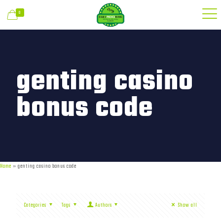
0
genting casino
bonus code
Home
»
genting casino bonus code
Categories
Tags
Authors
Show all