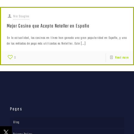
Nia Douglas
Mejor Casino que Acepta Neteller en España
En la actualidad, los casinos en línea han ganado una gran popularidad en España, y uno
de los métodos de pago más utilizados es Neteller. Este
[…]
0
Read more
Pages
Blog