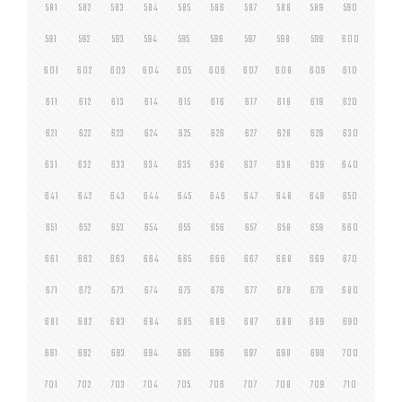
581
582
583
584
585
586
587
588
589
590
591
592
593
594
595
596
597
598
599
600
601
602
603
604
605
606
607
608
609
610
611
612
613
614
615
616
617
618
619
620
621
622
623
624
625
626
627
628
629
630
631
632
633
634
635
636
637
638
639
640
641
642
643
644
645
646
647
648
649
650
651
652
653
654
655
656
657
658
659
660
661
662
663
664
665
666
667
668
669
670
671
672
673
674
675
676
677
678
679
680
681
682
683
684
685
686
687
688
689
690
691
692
693
694
695
696
697
698
699
700
701
702
703
704
705
706
707
708
709
710