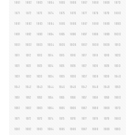
1861
1862
1863
1864
1865
1866
1867
1868
1869
1870
1871
1872
1873
1874
1875
1876
1877
1878
1879
1880
1881
1882
1883
1884
1885
1886
1887
1888
1889
1890
1891
1892
1893
1894
1895
1896
1897
1898
1899
1900
1901
1902
1903
1904
1905
1906
1907
1908
1909
1910
1911
1912
1913
1914
1915
1916
1917
1918
1919
1920
1921
1922
1923
1924
1925
1926
1927
1928
1929
1930
1931
1932
1933
1934
1935
1936
1937
1938
1939
1940
1941
1942
1943
1944
1945
1946
1947
1948
1949
1950
1951
1952
1953
1954
1955
1956
1957
1958
1959
1960
1961
1962
1963
1964
1965
1966
1967
1968
1969
1970
1971
1972
1973
1974
1975
1976
1977
1978
1979
1980
1981
1982
1983
1984
1985
1986
1987
1988
1989
1990