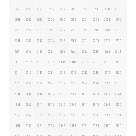
2251
2252
2253
2254
2255
2256
2257
2258
2259
2260
2261
2262
2263
2264
2265
2266
2267
2268
2269
2270
2271
2272
2273
2274
2275
2276
2277
2278
2279
2280
2281
2282
2283
2284
2285
2286
2287
2288
2289
2290
2291
2292
2293
2294
2295
2296
2297
2298
2299
2300
2301
2302
2303
2304
2305
2306
2307
2308
2309
2310
2311
2312
2313
2314
2315
2316
2317
2318
2319
2320
2321
2322
2323
2324
2325
2326
2327
2328
2329
2330
2331
2332
2333
2334
2335
2336
2337
2338
2339
2340
2341
2342
2343
2344
2345
2346
2347
2348
2349
2350
2351
2352
2353
2354
2355
2356
2357
2358
2359
2360
2361
2362
2363
2364
2365
2366
2367
2368
2369
2370