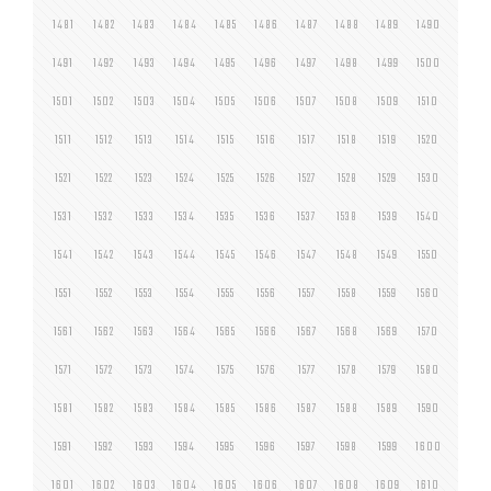
1481
1482
1483
1484
1485
1486
1487
1488
1489
1490
1491
1492
1493
1494
1495
1496
1497
1498
1499
1500
1501
1502
1503
1504
1505
1506
1507
1508
1509
1510
1511
1512
1513
1514
1515
1516
1517
1518
1519
1520
1521
1522
1523
1524
1525
1526
1527
1528
1529
1530
1531
1532
1533
1534
1535
1536
1537
1538
1539
1540
1541
1542
1543
1544
1545
1546
1547
1548
1549
1550
1551
1552
1553
1554
1555
1556
1557
1558
1559
1560
1561
1562
1563
1564
1565
1566
1567
1568
1569
1570
1571
1572
1573
1574
1575
1576
1577
1578
1579
1580
1581
1582
1583
1584
1585
1586
1587
1588
1589
1590
1591
1592
1593
1594
1595
1596
1597
1598
1599
1600
1601
1602
1603
1604
1605
1606
1607
1608
1609
1610