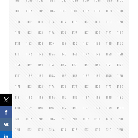
1091
1092
1093
1094
1095
1096
1097
1098
1099
1100
1101
1102
1103
1104
1105
1106
1107
1108
1109
1110
1111
1112
1113
1114
1115
1116
1117
1118
1119
1120
1121
1122
1123
1124
1125
1126
1127
1128
1129
1130
1131
1132
1133
1134
1135
1136
1137
1138
1139
1140
1141
1142
1143
1144
1145
1146
1147
1148
1149
1150
1151
1152
1153
1154
1155
1156
1157
1158
1159
1160
1161
1162
1163
1164
1165
1166
1167
1168
1169
1170
1171
1172
1173
1174
1175
1176
1177
1178
1179
1180
1181
1182
1183
1184
1185
1186
1187
1188
1189
1190
1191
1192
1193
1194
1195
1196
1197
1198
1199
1200
1201
1202
1203
1204
1205
1206
1207
1208
1209
1210
1211
1212
1213
1214
1215
1216
1217
1218
1219
1220