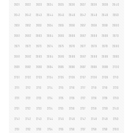
2631
2632
2633
2634
2635
2636
2637
2638
2639
2640
2641
2642
2643
2644
2645
2646
2647
2648
2649
2650
2651
2652
2653
2654
2655
2656
2657
2658
2659
2660
2661
2662
2663
2664
2665
2666
2667
2668
2669
2670
2671
2672
2673
2674
2675
2676
2677
2678
2679
2680
2681
2682
2683
2684
2685
2686
2687
2688
2689
2690
2691
2692
2693
2694
2695
2696
2697
2698
2699
2700
2701
2702
2703
2704
2705
2706
2707
2708
2709
2710
2711
2712
2713
2714
2715
2716
2717
2718
2719
2720
2721
2722
2723
2724
2725
2726
2727
2728
2729
2730
2731
2732
2733
2734
2735
2736
2737
2738
2739
2740
2741
2742
2743
2744
2745
2746
2747
2748
2749
2750
2751
2752
2753
2754
2755
2756
2757
2758
2759
2760