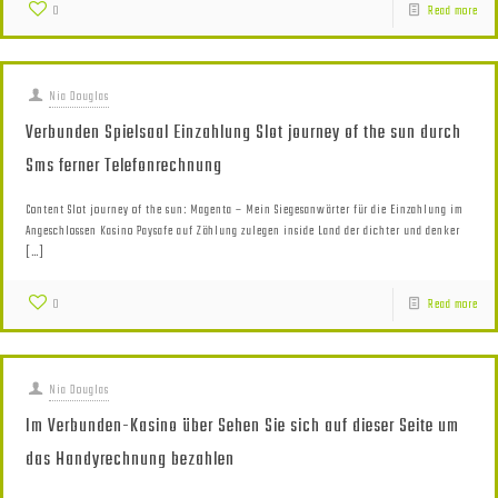
0
Read more
Nia Douglas
Verbunden Spielsaal Einzahlung Slot journey of the sun durch
Sms ferner Telefonrechnung
Content Slot journey of the sun: Magenta – Mein Siegesanwärter für die Einzahlung im
Angeschlossen Kasino Paysafe auf Zählung zulegen inside Land der dichter und denker
[…]
0
Read more
Nia Douglas
Im Verbunden-Kasino über Sehen Sie sich auf dieser Seite um
das Handyrechnung bezahlen