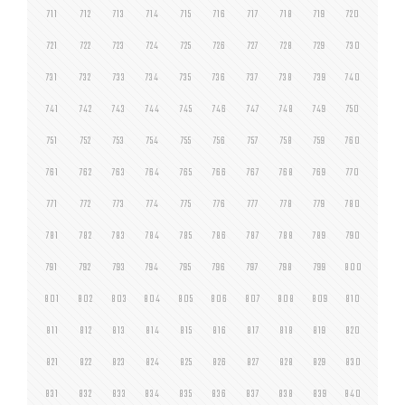
711
712
713
714
715
716
717
718
719
720
721
722
723
724
725
726
727
728
729
730
731
732
733
734
735
736
737
738
739
740
741
742
743
744
745
746
747
748
749
750
751
752
753
754
755
756
757
758
759
760
761
762
763
764
765
766
767
768
769
770
771
772
773
774
775
776
777
778
779
780
781
782
783
784
785
786
787
788
789
790
791
792
793
794
795
796
797
798
799
800
801
802
803
804
805
806
807
808
809
810
811
812
813
814
815
816
817
818
819
820
821
822
823
824
825
826
827
828
829
830
831
832
833
834
835
836
837
838
839
840