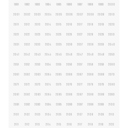
1991
1992
1993
1994
1995
1996
1997
1998
1999
2000
2001
2002
2003
2004
2005
2006
2007
2008
2009
2010
2011
2012
2013
2014
2015
2016
2017
2018
2019
2020
2021
2022
2023
2024
2025
2026
2027
2028
2029
2030
2031
2032
2033
2034
2035
2036
2037
2038
2039
2040
2041
2042
2043
2044
2045
2046
2047
2048
2049
2050
2051
2052
2053
2054
2055
2056
2057
2058
2059
2060
2061
2062
2063
2064
2065
2066
2067
2068
2069
2070
2071
2072
2073
2074
2075
2076
2077
2078
2079
2080
2081
2082
2083
2084
2085
2086
2087
2088
2089
2090
2091
2092
2093
2094
2095
2096
2097
2098
2099
2100
2101
2102
2103
2104
2105
2106
2107
2108
2109
2110
2111
2112
2113
2114
2115
2116
2117
2118
2119
2120