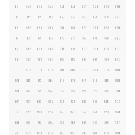
841
842
843
844
845
846
847
848
849
850
851
852
853
854
855
856
857
858
859
860
861
862
863
864
865
866
867
868
869
870
871
872
873
874
875
876
877
878
879
880
881
882
883
884
885
886
887
888
889
890
891
892
893
894
895
896
897
898
899
900
901
902
903
904
905
906
907
908
909
910
911
912
913
914
915
916
917
918
919
920
921
922
923
924
925
926
927
928
929
930
931
932
933
934
935
936
937
938
939
940
941
942
943
944
945
946
947
948
949
950
951
952
953
954
955
956
957
958
959
960
961
962
963
964
965
966
967
968
969
970