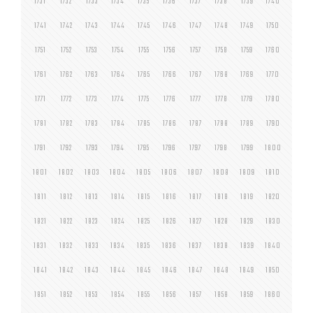
1731
1732
1733
1734
1735
1736
1737
1738
1739
1740
1741
1742
1743
1744
1745
1746
1747
1748
1749
1750
1751
1752
1753
1754
1755
1756
1757
1758
1759
1760
1761
1762
1763
1764
1765
1766
1767
1768
1769
1770
1771
1772
1773
1774
1775
1776
1777
1778
1779
1780
1781
1782
1783
1784
1785
1786
1787
1788
1789
1790
1791
1792
1793
1794
1795
1796
1797
1798
1799
1800
1801
1802
1803
1804
1805
1806
1807
1808
1809
1810
1811
1812
1813
1814
1815
1816
1817
1818
1819
1820
1821
1822
1823
1824
1825
1826
1827
1828
1829
1830
1831
1832
1833
1834
1835
1836
1837
1838
1839
1840
1841
1842
1843
1844
1845
1846
1847
1848
1849
1850
1851
1852
1853
1854
1855
1856
1857
1858
1859
1860