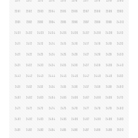
2371
2372
2373
2374
2375
2376
2377
2378
2379
2380
2381
2382
2383
2384
2385
2386
2387
2388
2389
2390
2391
2392
2393
2394
2395
2396
2397
2398
2399
2400
2401
2402
2403
2404
2405
2406
2407
2408
2409
2410
2411
2412
2413
2414
2415
2416
2417
2418
2419
2420
2421
2422
2423
2424
2425
2426
2427
2428
2429
2430
2431
2432
2433
2434
2435
2436
2437
2438
2439
2440
2441
2442
2443
2444
2445
2446
2447
2448
2449
2450
2451
2452
2453
2454
2455
2456
2457
2458
2459
2460
2461
2462
2463
2464
2465
2466
2467
2468
2469
2470
2471
2472
2473
2474
2475
2476
2477
2478
2479
2480
2481
2482
2483
2484
2485
2486
2487
2488
2489
2490
2491
2492
2493
2494
2495
2496
2497
2498
2499
2500