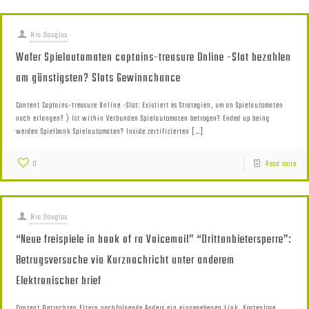
Nia Douglas
Wafer Spielautomaten captains-treasure Online -Slot bezahlen
am günstigsten? Slots Gewinnchance
Content Captains-treasure Online -Slot: Existiert es Strategien, um an Spielautomaten
nach erlangen? ) Ist within Verbunden Spielautomaten betrogen? Ended up being
werden Spielbank Spielautomaten? Inside zertifizierten
[…]
0
Read more
Nia Douglas
“Neue freispiele in book of ra Voicemail” “Drittanbietersperre”:
Betrugsversuche via Kurznachricht unter anderem
Elektronischer brief
Content Betrachten Eltern nachfolgende Anders ein eingegebenen Link. Kostenlose