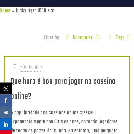
Home
»
lucky tiger 1000 slot
Filter by
Categories
Tags
Nia Douglas
Que hora é boa para jogar no cassino
online?
A popularidade dos cassinos online cresceu
exponencialmente nos últimos anos, atraindo jogadores
de todas as partes do mundo. No entanto, uma pergunta