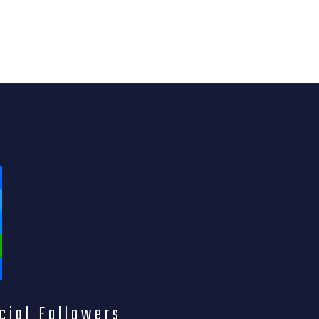
ebook
ter
enger
tsApp
e
cial Followers