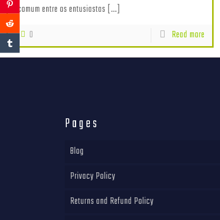
comum entre os entusiastas
[…]
0
Read more
Pages
Blog
Privacy Policy
Returns and Refund Policy