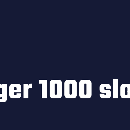
ger 1000 sl