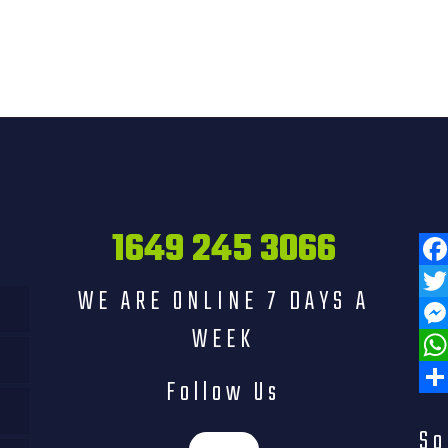
1649 245 3066
Fac
WE ARE ONLINE 7 DAYS A
Twit
WEEK
Mess
Wha
Follow Us
Shar
So