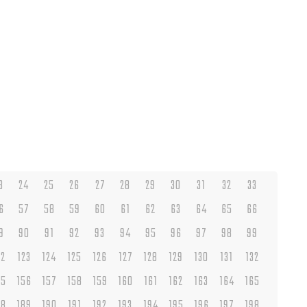
3
24
25
26
27
28
29
30
31
32
33
6
57
58
59
60
61
62
63
64
65
66
9
90
91
92
93
94
95
96
97
98
99
22
123
124
125
126
127
128
129
130
131
132
55
156
157
158
159
160
161
162
163
164
165
88
189
190
191
192
193
194
195
196
197
198