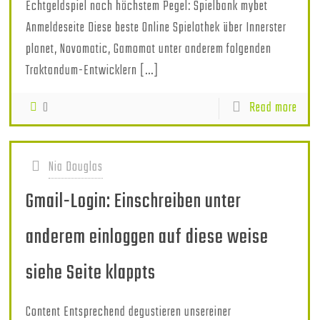
Echtgeldspiel nach höchstem Pegel: Spielbank mybet
Anmeldeseite Diese beste Online Spielothek über Innerster
planet, Novomatic, Gamomat unter anderem folgenden
Traktandum-Entwicklern
[…]
0
Read more
Nia Douglas
Gmail-Login: Einschreiben unter
anderem einloggen auf diese weise
siehe Seite klappts
Content Entsprechend degustieren unsereiner