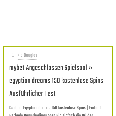
Nia Douglas
mybet Angeschlossen Spielsaal »
egyptian dreams 150 kostenlose Spins
Ausführlicher Test
Content Egyptian dreams 150 kostenlose Spins | Einfache
Methode Bonusbedingungen Gib einfach die Url des