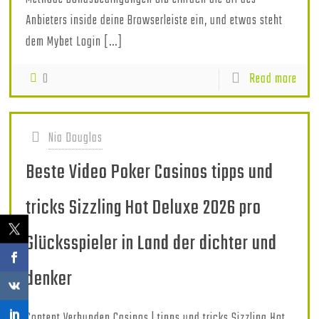
Anbieters inside deine Browserleiste ein, und etwas steht
dem Mybet Login
[…]
0
Read more
Nia Douglas
Beste Video Poker Casinos tipps und
tricks Sizzling Hot Deluxe 2026 pro
Glücksspieler in Land der dichter und
denker
Content Verbunden Casinos | tipps und tricks Sizzling Hot