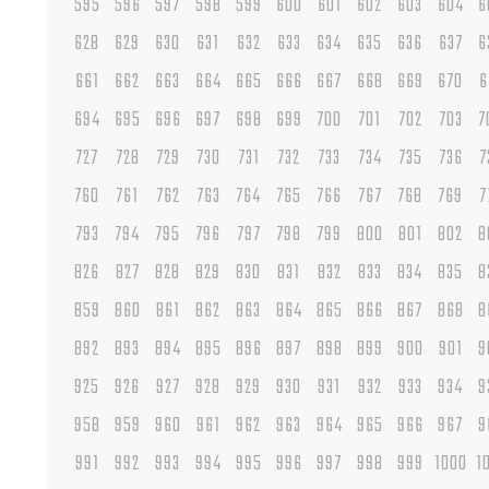
595
596
597
598
599
600
601
602
603
604
6
628
629
630
631
632
633
634
635
636
637
6
661
662
663
664
665
666
667
668
669
670
6
694
695
696
697
698
699
700
701
702
703
7
727
728
729
730
731
732
733
734
735
736
7
760
761
762
763
764
765
766
767
768
769
7
793
794
795
796
797
798
799
800
801
802
8
826
827
828
829
830
831
832
833
834
835
8
859
860
861
862
863
864
865
866
867
868
8
892
893
894
895
896
897
898
899
900
901
9
925
926
927
928
929
930
931
932
933
934
9
958
959
960
961
962
963
964
965
966
967
9
991
992
993
994
995
996
997
998
999
1000
1