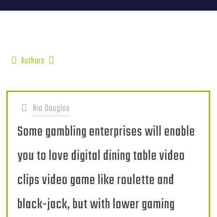
Authors
Nia Douglas
Some gambling enterprises will enable
you to love digital dining table video
clips video game like roulette and
black-jack, but with lower gaming