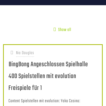
Show all
Nia Douglas
BingBong Angeschlossen Spielhalle
400 Spielstellen mit evolution
Freispiele für 1
Content Spielstellen mit evolution: Yako Casino: