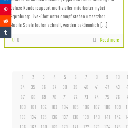
Deluxe Kundensupport inoffizieller mitarbeiter mybet
Erprobung: Live-Chat unter dampf stehen umsetzbar
Mobile Spiele laufen schnell, werden bekömmlich
[…]
0
Read more
1
2
3
4
5
6
7
8
9
10
34
35
36
37
38
39
40
41
42
43
67
68
69
70
71
72
73
74
75
76
100
101
102
103
104
105
106
107
108
109
1
133
134
135
136
137
138
139
140
141
142
1
166
167
168
169
170
171
172
173
174
175
1