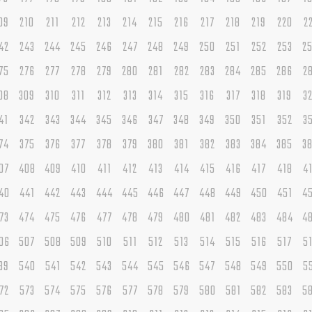
09
210
211
212
213
214
215
216
217
218
219
220
2
42
243
244
245
246
247
248
249
250
251
252
253
2
75
276
277
278
279
280
281
282
283
284
285
286
2
08
309
310
311
312
313
314
315
316
317
318
319
3
41
342
343
344
345
346
347
348
349
350
351
352
3
74
375
376
377
378
379
380
381
382
383
384
385
3
07
408
409
410
411
412
413
414
415
416
417
418
4
40
441
442
443
444
445
446
447
448
449
450
451
4
73
474
475
476
477
478
479
480
481
482
483
484
4
06
507
508
509
510
511
512
513
514
515
516
517
5
39
540
541
542
543
544
545
546
547
548
549
550
5
72
573
574
575
576
577
578
579
580
581
582
583
5