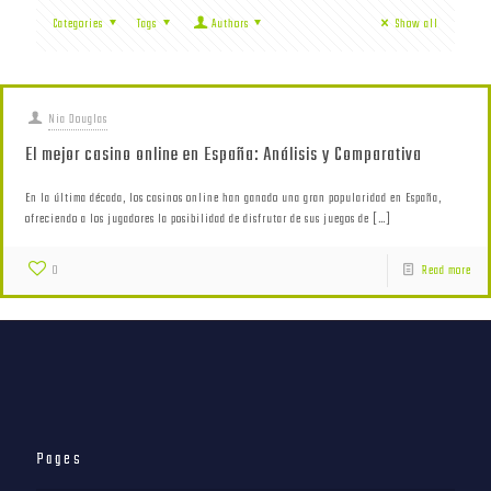
Categories
Tags
Authors
Show all
Nia Douglas
El mejor casino online en España: Análisis y Comparativa
En la última década, los casinos online han ganado una gran popularidad en España,
ofreciendo a los jugadores la posibilidad de disfrutar de sus juegos de
[…]
0
Read more
Pages