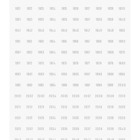
1921
1922
1923
1924
1925
1926
1927
1928
1929
1930
1931
1932
1933
1934
1935
1936
1937
1938
1939
1940
1941
1942
1943
1944
1945
1946
1947
1948
1949
1950
1951
1952
1953
1954
1955
1956
1957
1958
1959
1960
1961
1962
1963
1964
1965
1966
1967
1968
1969
1970
1971
1972
1973
1974
1975
1976
1977
1978
1979
1980
1981
1982
1983
1984
1985
1986
1987
1988
1989
1990
1991
1992
1993
1994
1995
1996
1997
1998
1999
2000
2001
2002
2003
2004
2005
2006
2007
2008
2009
2010
2011
2012
2013
2014
2015
2016
2017
2018
2019
2020
2021
2022
2023
2024
2025
2026
2027
2028
2029
2030
2031
2032
2033
2034
2035
2036
2037
2038
2039
2040