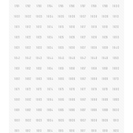
1791
1792
1793
1794
1795
1796
1797
1798
1799
1800
1801
1802
1803
1804
1805
1806
1807
1808
1809
1810
1811
1812
1813
1814
1815
1816
1817
1818
1819
1820
1821
1822
1823
1824
1825
1826
1827
1828
1829
1830
1831
1832
1833
1834
1835
1836
1837
1838
1839
1840
1841
1842
1843
1844
1845
1846
1847
1848
1849
1850
1851
1852
1853
1854
1855
1856
1857
1858
1859
1860
1861
1862
1863
1864
1865
1866
1867
1868
1869
1870
1871
1872
1873
1874
1875
1876
1877
1878
1879
1880
1881
1882
1883
1884
1885
1886
1887
1888
1889
1890
1891
1892
1893
1894
1895
1896
1897
1898
1899
1900
1901
1902
1903
1904
1905
1906
1907
1908
1909
1910
1911
1912
1913
1914
1915
1916
1917
1918
1919
1920