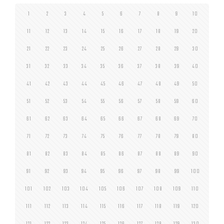
1
2
3
4
5
6
7
8
9
10
11
12
13
14
15
16
17
18
19
20
21
22
23
24
25
26
27
28
29
30
31
32
33
34
35
36
37
38
39
40
41
42
43
44
45
46
47
48
49
50
51
52
53
54
55
56
57
58
59
60
61
62
63
64
65
66
67
68
69
70
71
72
73
74
75
76
77
78
79
80
81
82
83
84
85
86
87
88
89
90
91
92
93
94
95
96
97
98
99
100
101
102
103
104
105
106
107
108
109
110
111
112
113
114
115
116
117
118
119
120