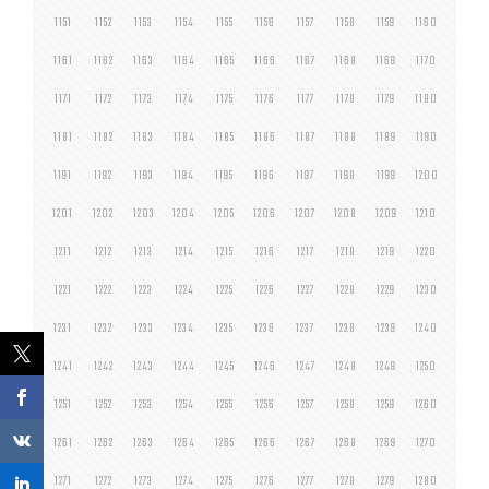
1151
1152
1153
1154
1155
1156
1157
1158
1159
1160
1161
1162
1163
1164
1165
1166
1167
1168
1169
1170
1171
1172
1173
1174
1175
1176
1177
1178
1179
1180
1181
1182
1183
1184
1185
1186
1187
1188
1189
1190
1191
1192
1193
1194
1195
1196
1197
1198
1199
1200
1201
1202
1203
1204
1205
1206
1207
1208
1209
1210
1211
1212
1213
1214
1215
1216
1217
1218
1219
1220
1221
1222
1223
1224
1225
1226
1227
1228
1229
1230
1231
1232
1233
1234
1235
1236
1237
1238
1239
1240
1241
1242
1243
1244
1245
1246
1247
1248
1249
1250
1251
1252
1253
1254
1255
1256
1257
1258
1259
1260
1261
1262
1263
1264
1265
1266
1267
1268
1269
1270
1271
1272
1273
1274
1275
1276
1277
1278
1279
1280