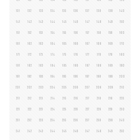
121
122
123
124
125
126
127
128
129
130
131
132
133
134
135
136
137
138
139
140
141
142
143
144
145
146
147
148
149
150
151
152
153
154
155
156
157
158
159
160
161
162
163
164
165
166
167
168
169
170
171
172
173
174
175
176
177
178
179
180
181
182
183
184
185
186
187
188
189
190
191
192
193
194
195
196
197
198
199
200
201
202
203
204
205
206
207
208
209
210
211
212
213
214
215
216
217
218
219
220
221
222
223
224
225
226
227
228
229
230
231
232
233
234
235
236
237
238
239
240
241
242
243
244
245
246
247
248
249
250