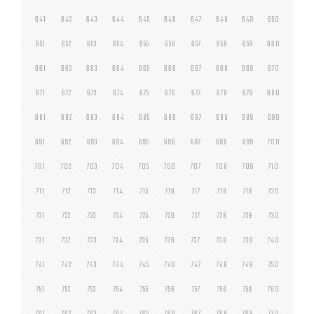
641
642
643
644
645
646
647
648
649
650
651
652
653
654
655
656
657
658
659
660
661
662
663
664
665
666
667
668
669
670
671
672
673
674
675
676
677
678
679
680
681
682
683
684
685
686
687
688
689
690
691
692
693
694
695
696
697
698
699
700
701
702
703
704
705
706
707
708
709
710
711
712
713
714
715
716
717
718
719
720
721
722
723
724
725
726
727
728
729
730
731
732
733
734
735
736
737
738
739
740
741
742
743
744
745
746
747
748
749
750
751
752
753
754
755
756
757
758
759
760