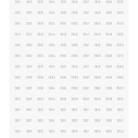
2811
2812
2813
2814
2815
2816
2817
2818
2819
2820
2821
2822
2823
2824
2825
2826
2827
2828
2829
2830
2831
2832
2833
2834
2835
2836
2837
2838
2839
2840
2841
2842
2843
2844
2845
2846
2847
2848
2849
2850
2851
2852
2853
2854
2855
2856
2857
2858
2859
2860
2861
2862
2863
2864
2865
2866
2867
2868
2869
2870
2871
2872
2873
2874
2875
2876
2877
2878
2879
2880
2881
2882
2883
2884
2885
2886
2887
2888
2889
2890
2891
2892
2893
2894
2895
2896
2897
2898
2899
2900
2901
2902
2903
2904
2905
2906
2907
2908
2909
2910
2911
2912
2913
2914
2915
2916
2917
2918
2919
2920
2921
2922
2923
2924
2925
2926
2927
2928
2929
2930
2931
2932
2933
2934
2935
2936
2937
2938
2939
2940