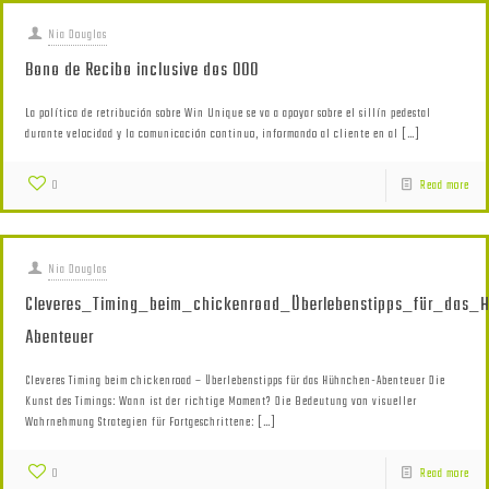
Nia Douglas
Bono de Recibo inclusive dos 000
La política de retribución sobre Win Unique se va a apoyar sobre el sillí­n pedestal
durante velocidad y la comunicación continuo, informando al cliente en al
[…]
0
Read more
Nia Douglas
Cleveres_Timing_beim_chickenroad_Überlebenstipps_für_das_
Abenteuer
Cleveres Timing beim chickenroad – Überlebenstipps für das Hühnchen-Abenteuer Die
Kunst des Timings: Wann ist der richtige Moment? Die Bedeutung von visueller
Wahrnehmung Strategien für Fortgeschrittene:
[…]
0
Read more