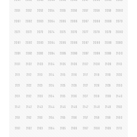
2041
2042
2043
2044
2045
2046
2047
2048
2049
2050
2051
2052
2053
2054
2055
2056
2057
2058
2059
2060
2061
2062
2063
2064
2065
2066
2067
2068
2069
2070
2071
2072
2073
2074
2075
2076
2077
2078
2079
2080
2081
2082
2083
2084
2085
2086
2087
2088
2089
2090
2091
2092
2093
2094
2095
2096
2097
2098
2099
2100
2101
2102
2103
2104
2105
2106
2107
2108
2109
2110
2111
2112
2113
2114
2115
2116
2117
2118
2119
2120
2121
2122
2123
2124
2125
2126
2127
2128
2129
2130
2131
2132
2133
2134
2135
2136
2137
2138
2139
2140
2141
2142
2143
2144
2145
2146
2147
2148
2149
2150
2151
2152
2153
2154
2155
2156
2157
2158
2159
2160
2161
2162
2163
2164
2165
2166
2167
2168
2169
2170