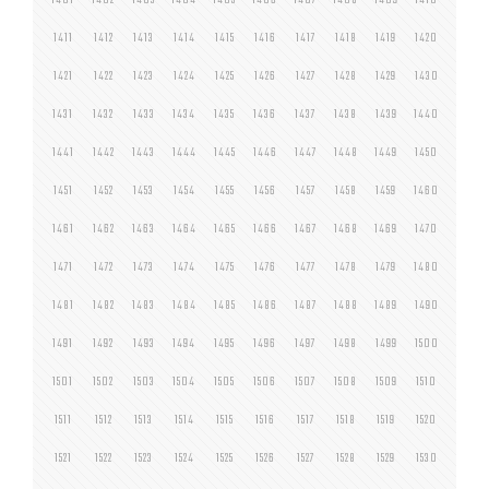
1401
1402
1403
1404
1405
1406
1407
1408
1409
1410
1411
1412
1413
1414
1415
1416
1417
1418
1419
1420
1421
1422
1423
1424
1425
1426
1427
1428
1429
1430
1431
1432
1433
1434
1435
1436
1437
1438
1439
1440
1441
1442
1443
1444
1445
1446
1447
1448
1449
1450
1451
1452
1453
1454
1455
1456
1457
1458
1459
1460
1461
1462
1463
1464
1465
1466
1467
1468
1469
1470
1471
1472
1473
1474
1475
1476
1477
1478
1479
1480
1481
1482
1483
1484
1485
1486
1487
1488
1489
1490
1491
1492
1493
1494
1495
1496
1497
1498
1499
1500
1501
1502
1503
1504
1505
1506
1507
1508
1509
1510
1511
1512
1513
1514
1515
1516
1517
1518
1519
1520
1521
1522
1523
1524
1525
1526
1527
1528
1529
1530