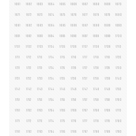
1661
1662
1663
1664
1665
1666
1667
1668
1669
1670
1671
1672
1673
1674
1675
1676
1677
1678
1679
1680
1681
1682
1683
1684
1685
1686
1687
1688
1689
1690
1691
1692
1693
1694
1695
1696
1697
1698
1699
1700
1701
1702
1703
1704
1705
1706
1707
1708
1709
1710
1711
1712
1713
1714
1715
1716
1717
1718
1719
1720
1721
1722
1723
1724
1725
1726
1727
1728
1729
1730
1731
1732
1733
1734
1735
1736
1737
1738
1739
1740
1741
1742
1743
1744
1745
1746
1747
1748
1749
1750
1751
1752
1753
1754
1755
1756
1757
1758
1759
1760
1761
1762
1763
1764
1765
1766
1767
1768
1769
1770
1771
1772
1773
1774
1775
1776
1777
1778
1779
1780
1781
1782
1783
1784
1785
1786
1787
1788
1789
1790