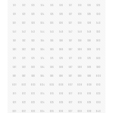
511
512
513
514
515
516
517
518
519
520
521
522
523
524
525
526
527
528
529
530
531
532
533
534
535
536
537
538
539
540
541
542
543
544
545
546
547
548
549
550
551
552
553
554
555
556
557
558
559
560
561
562
563
564
565
566
567
568
569
570
571
572
573
574
575
576
577
578
579
580
581
582
583
584
585
586
587
588
589
590
591
592
593
594
595
596
597
598
599
600
601
602
603
604
605
606
607
608
609
610
611
612
613
614
615
616
617
618
619
620
621
622
623
624
625
626
627
628
629
630
631
632
633
634
635
636
637
638
639
640