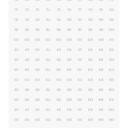
761
762
763
764
765
766
767
768
769
770
771
772
773
774
775
776
777
778
779
780
781
782
783
784
785
786
787
788
789
790
791
792
793
794
795
796
797
798
799
800
801
802
803
804
805
806
807
808
809
810
811
812
813
814
815
816
817
818
819
820
821
822
823
824
825
826
827
828
829
830
831
832
833
834
835
836
837
838
839
840
841
842
843
844
845
846
847
848
849
850
851
852
853
854
855
856
857
858
859
860
861
862
863
864
865
866
867
868
869
870
871
872
873
874
875
876
877
878
879
880
881
882
883
884
885
886
887
888
889
890