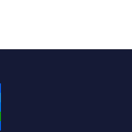
ebook
ter
enger
tsApp