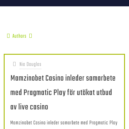
Authors
Nia Douglas
Mamzinobet Casino inleder samarbete
med Pragmatic Play för utökat utbud
av live casino
Mamzinobet Casino inleder samarbete med Pragmatic Play