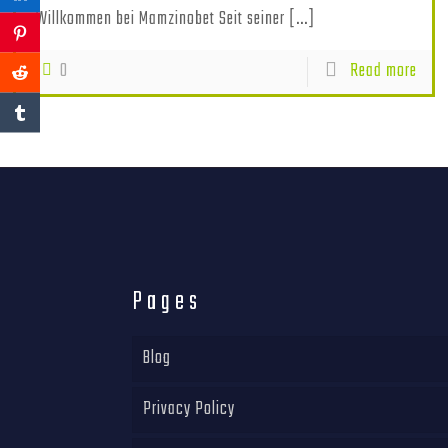
Willkommen bei Mamzinobet Seit seiner
[…]
0
Read more
Pages
Blog
Privacy Policy