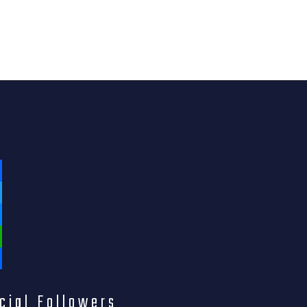
ebook
ter
enger
tsApp
e
cial Followers