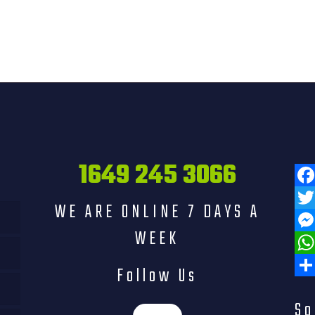
1649 245 3066
Fac
WE ARE ONLINE 7 DAYS A
Twit
WEEK
Mess
Wha
Follow Us
Shar
So