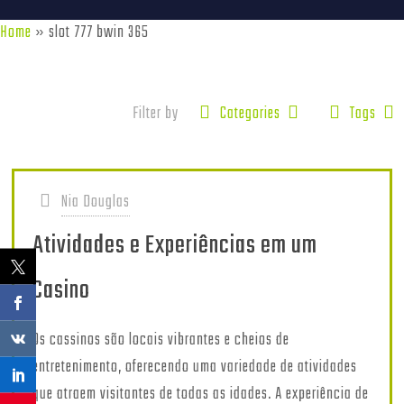
Home
»
slot 777 bwin 365
Filter by
Categories
Tags
Nia Douglas
Atividades e Experiências em um
Casino
Os cassinos são locais vibrantes e cheios de
entretenimento, oferecendo uma variedade de atividades
que atraem visitantes de todas as idades. A experiência de