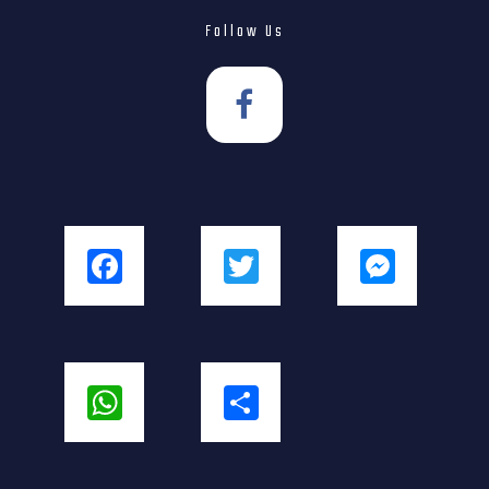
Follow Us
Facebook
Twitter
Messenger
WhatsApp
Share