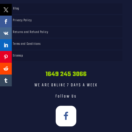
Blog
Privacy Policy
Returns and Refund Policy
Terms and Conditions
Sitemap
1649 245 3066
WE ARE ONLINE 7 DAYS A WEEK
Follow Us