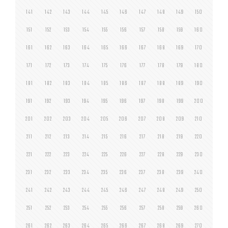
141
142
143
144
145
146
147
148
149
150
151
152
153
154
155
156
157
158
159
160
161
162
163
164
165
166
167
168
169
170
171
172
173
174
175
176
177
178
179
180
181
182
183
184
185
186
187
188
189
190
191
192
193
194
195
196
197
198
199
200
201
202
203
204
205
206
207
208
209
210
211
212
213
214
215
216
217
218
219
220
221
222
223
224
225
226
227
228
229
230
231
232
233
234
235
236
237
238
239
240
241
242
243
244
245
246
247
248
249
250
251
252
253
254
255
256
257
258
259
260
261
262
263
264
265
266
267
268
269
270