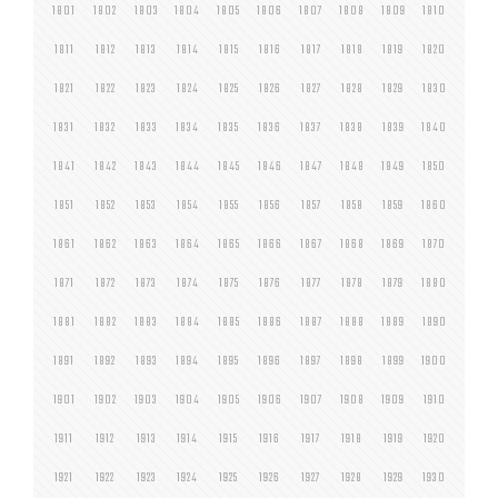
1801
1802
1803
1804
1805
1806
1807
1808
1809
1810
1811
1812
1813
1814
1815
1816
1817
1818
1819
1820
1821
1822
1823
1824
1825
1826
1827
1828
1829
1830
1831
1832
1833
1834
1835
1836
1837
1838
1839
1840
1841
1842
1843
1844
1845
1846
1847
1848
1849
1850
1851
1852
1853
1854
1855
1856
1857
1858
1859
1860
1861
1862
1863
1864
1865
1866
1867
1868
1869
1870
1871
1872
1873
1874
1875
1876
1877
1878
1879
1880
1881
1882
1883
1884
1885
1886
1887
1888
1889
1890
1891
1892
1893
1894
1895
1896
1897
1898
1899
1900
1901
1902
1903
1904
1905
1906
1907
1908
1909
1910
1911
1912
1913
1914
1915
1916
1917
1918
1919
1920
1921
1922
1923
1924
1925
1926
1927
1928
1929
1930