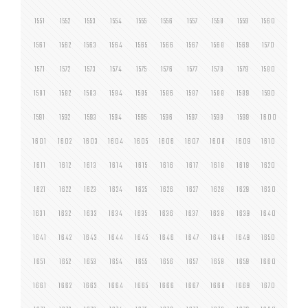
1551
1552
1553
1554
1555
1556
1557
1558
1559
1560
1561
1562
1563
1564
1565
1566
1567
1568
1569
1570
1571
1572
1573
1574
1575
1576
1577
1578
1579
1580
1581
1582
1583
1584
1585
1586
1587
1588
1589
1590
1591
1592
1593
1594
1595
1596
1597
1598
1599
1600
1601
1602
1603
1604
1605
1606
1607
1608
1609
1610
1611
1612
1613
1614
1615
1616
1617
1618
1619
1620
1621
1622
1623
1624
1625
1626
1627
1628
1629
1630
1631
1632
1633
1634
1635
1636
1637
1638
1639
1640
1641
1642
1643
1644
1645
1646
1647
1648
1649
1650
1651
1652
1653
1654
1655
1656
1657
1658
1659
1660
1661
1662
1663
1664
1665
1666
1667
1668
1669
1670