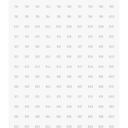
781
782
783
784
785
786
787
788
789
790
791
792
793
794
795
796
797
798
799
800
801
802
803
804
805
806
807
808
809
810
811
812
813
814
815
816
817
818
819
820
821
822
823
824
825
826
827
828
829
830
831
832
833
834
835
836
837
838
839
840
841
842
843
844
845
846
847
848
849
850
851
852
853
854
855
856
857
858
859
860
861
862
863
864
865
866
867
868
869
870
871
872
873
874
875
876
877
878
879
880
881
882
883
884
885
886
887
888
889
890
891
892
893
894
895
896
897
898
899
900
901
902
903
904
905
906
907
908
909
910