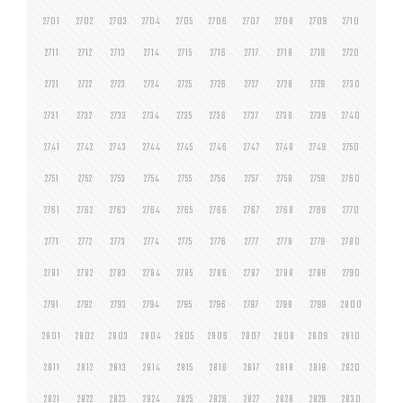
2701
2702
2703
2704
2705
2706
2707
2708
2709
2710
2711
2712
2713
2714
2715
2716
2717
2718
2719
2720
2721
2722
2723
2724
2725
2726
2727
2728
2729
2730
2731
2732
2733
2734
2735
2736
2737
2738
2739
2740
2741
2742
2743
2744
2745
2746
2747
2748
2749
2750
2751
2752
2753
2754
2755
2756
2757
2758
2759
2760
2761
2762
2763
2764
2765
2766
2767
2768
2769
2770
2771
2772
2773
2774
2775
2776
2777
2778
2779
2780
2781
2782
2783
2784
2785
2786
2787
2788
2789
2790
2791
2792
2793
2794
2795
2796
2797
2798
2799
2800
2801
2802
2803
2804
2805
2806
2807
2808
2809
2810
2811
2812
2813
2814
2815
2816
2817
2818
2819
2820
2821
2822
2823
2824
2825
2826
2827
2828
2829
2830