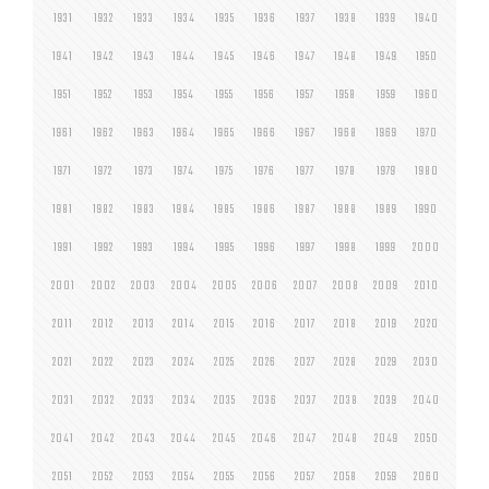
1931
1932
1933
1934
1935
1936
1937
1938
1939
1940
1941
1942
1943
1944
1945
1946
1947
1948
1949
1950
1951
1952
1953
1954
1955
1956
1957
1958
1959
1960
1961
1962
1963
1964
1965
1966
1967
1968
1969
1970
1971
1972
1973
1974
1975
1976
1977
1978
1979
1980
1981
1982
1983
1984
1985
1986
1987
1988
1989
1990
1991
1992
1993
1994
1995
1996
1997
1998
1999
2000
2001
2002
2003
2004
2005
2006
2007
2008
2009
2010
2011
2012
2013
2014
2015
2016
2017
2018
2019
2020
2021
2022
2023
2024
2025
2026
2027
2028
2029
2030
2031
2032
2033
2034
2035
2036
2037
2038
2039
2040
2041
2042
2043
2044
2045
2046
2047
2048
2049
2050
2051
2052
2053
2054
2055
2056
2057
2058
2059
2060