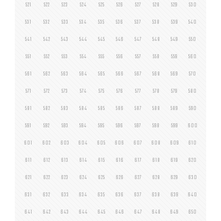
521
522
523
524
525
526
527
528
529
530
531
532
533
534
535
536
537
538
539
540
541
542
543
544
545
546
547
548
549
550
551
552
553
554
555
556
557
558
559
560
561
562
563
564
565
566
567
568
569
570
571
572
573
574
575
576
577
578
579
580
581
582
583
584
585
586
587
588
589
590
591
592
593
594
595
596
597
598
599
600
601
602
603
604
605
606
607
608
609
610
611
612
613
614
615
616
617
618
619
620
621
622
623
624
625
626
627
628
629
630
631
632
633
634
635
636
637
638
639
640
641
642
643
644
645
646
647
648
649
650