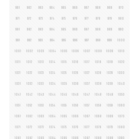
961
962
963
964
965
966
967
968
969
970
971
972
973
974
975
976
977
978
979
980
981
982
983
984
985
986
987
988
989
990
991
992
993
994
995
996
997
998
999
1000
1001
1002
1003
1004
1005
1006
1007
1008
1009
1010
1011
1012
1013
1014
1015
1016
1017
1018
1019
1020
1021
1022
1023
1024
1025
1026
1027
1028
1029
1030
1031
1032
1033
1034
1035
1036
1037
1038
1039
1040
1041
1042
1043
1044
1045
1046
1047
1048
1049
1050
1051
1052
1053
1054
1055
1056
1057
1058
1059
1060
1061
1062
1063
1064
1065
1066
1067
1068
1069
1070
1071
1072
1073
1074
1075
1076
1077
1078
1079
1080
1081
1082
1083
1084
1085
1086
1087
1088
1089
1090