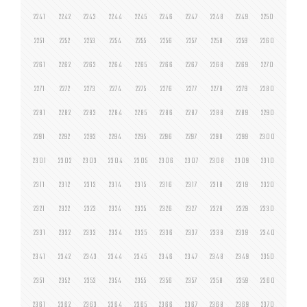
2241
2242
2243
2244
2245
2246
2247
2248
2249
2250
2251
2252
2253
2254
2255
2256
2257
2258
2259
2260
2261
2262
2263
2264
2265
2266
2267
2268
2269
2270
2271
2272
2273
2274
2275
2276
2277
2278
2279
2280
2281
2282
2283
2284
2285
2286
2287
2288
2289
2290
2291
2292
2293
2294
2295
2296
2297
2298
2299
2300
2301
2302
2303
2304
2305
2306
2307
2308
2309
2310
2311
2312
2313
2314
2315
2316
2317
2318
2319
2320
2321
2322
2323
2324
2325
2326
2327
2328
2329
2330
2331
2332
2333
2334
2335
2336
2337
2338
2339
2340
2341
2342
2343
2344
2345
2346
2347
2348
2349
2350
2351
2352
2353
2354
2355
2356
2357
2358
2359
2360
2361
2362
2363
2364
2365
2366
2367
2368
2369
2370