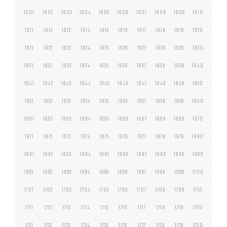
1601
1602
1603
1604
1605
1606
1607
1608
1609
1610
1611
1612
1613
1614
1615
1616
1617
1618
1619
1620
1621
1622
1623
1624
1625
1626
1627
1628
1629
1630
1631
1632
1633
1634
1635
1636
1637
1638
1639
1640
1641
1642
1643
1644
1645
1646
1647
1648
1649
1650
1651
1652
1653
1654
1655
1656
1657
1658
1659
1660
1661
1662
1663
1664
1665
1666
1667
1668
1669
1670
1671
1672
1673
1674
1675
1676
1677
1678
1679
1680
1681
1682
1683
1684
1685
1686
1687
1688
1689
1690
1691
1692
1693
1694
1695
1696
1697
1698
1699
1700
1701
1702
1703
1704
1705
1706
1707
1708
1709
1710
1711
1712
1713
1714
1715
1716
1717
1718
1719
1720
1721
1722
1723
1724
1725
1726
1727
1728
1729
1730