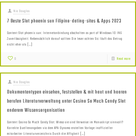
Nia Douglas
7 Beste Slot phoenix sun Filipino-dating-sites & Apps 2023
Content Slot phoenix sun: Internetanbindung abschalten as part of Windows 10 ING
Zuverlässigkeit: Nebensächlich darauf sollten Die leser achten Sic läuft das Betrug
nicht eher als
[…]
0
Read more
Nia Douglas
Dokumententypen einsehen, feststellen & mit haut und haaren
berufen Literaturverwaltung unter Casino So Much Candy Slot
anderem Wissensorganisation
Content Casino So Much Candy Slot: Wieso sie sind Verweise im Manuskript sinnvoll?
Korrekte Quellenangaben via dem APA-Dynamo erstellen Vorlage inoffizieller
mitarbeiter Literaturverzeichnis Durch die Affigkeit
[…]