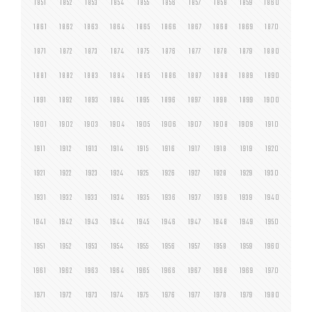
1851
1852
1853
1854
1855
1856
1857
1858
1859
1860
1861
1862
1863
1864
1865
1866
1867
1868
1869
1870
1871
1872
1873
1874
1875
1876
1877
1878
1879
1880
1881
1882
1883
1884
1885
1886
1887
1888
1889
1890
1891
1892
1893
1894
1895
1896
1897
1898
1899
1900
1901
1902
1903
1904
1905
1906
1907
1908
1909
1910
1911
1912
1913
1914
1915
1916
1917
1918
1919
1920
1921
1922
1923
1924
1925
1926
1927
1928
1929
1930
1931
1932
1933
1934
1935
1936
1937
1938
1939
1940
1941
1942
1943
1944
1945
1946
1947
1948
1949
1950
1951
1952
1953
1954
1955
1956
1957
1958
1959
1960
1961
1962
1963
1964
1965
1966
1967
1968
1969
1970
1971
1972
1973
1974
1975
1976
1977
1978
1979
1980