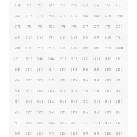
2751
2752
2753
2754
2755
2756
2757
2758
2759
2760
2761
2762
2763
2764
2765
2766
2767
2768
2769
2770
2771
2772
2773
2774
2775
2776
2777
2778
2779
2780
2781
2782
2783
2784
2785
2786
2787
2788
2789
2790
2791
2792
2793
2794
2795
2796
2797
2798
2799
2800
2801
2802
2803
2804
2805
2806
2807
2808
2809
2810
2811
2812
2813
2814
2815
2816
2817
2818
2819
2820
2821
2822
2823
2824
2825
2826
2827
2828
2829
2830
2831
2832
2833
2834
2835
2836
2837
2838
2839
2840
2841
2842
2843
2844
2845
2846
2847
2848
2849
2850
2851
2852
2853
2854
2855
2856
2857
2858
2859
2860
2861
2862
2863
2864
2865
2866
2867
2868
2869
2870
2871
2872
2873
2874
2875
2876
2877
2878
2879
2880