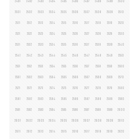
2491
2492
2493
2494
2495
2496
2497
2498
2499
2500
2501
2502
2503
2504
2505
2506
2507
2508
2509
2510
2511
2512
2513
2514
2515
2516
2517
2518
2519
2520
2521
2522
2523
2524
2525
2526
2527
2528
2529
2530
2531
2532
2533
2534
2535
2536
2537
2538
2539
2540
2541
2542
2543
2544
2545
2546
2547
2548
2549
2550
2551
2552
2553
2554
2555
2556
2557
2558
2559
2560
2561
2562
2563
2564
2565
2566
2567
2568
2569
2570
2571
2572
2573
2574
2575
2576
2577
2578
2579
2580
2581
2582
2583
2584
2585
2586
2587
2588
2589
2590
2591
2592
2593
2594
2595
2596
2597
2598
2599
2600
2601
2602
2603
2604
2605
2606
2607
2608
2609
2610
2611
2612
2613
2614
2615
2616
2617
2618
2619
2620