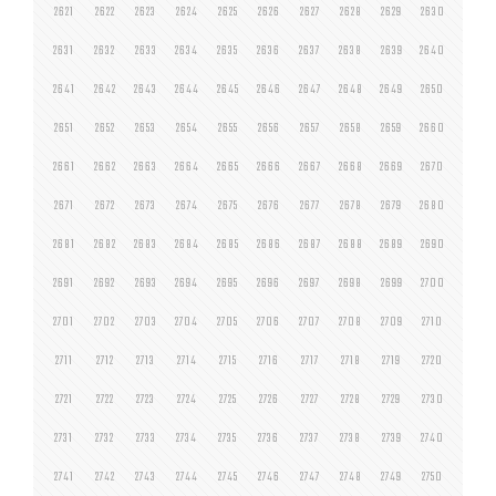
2621
2622
2623
2624
2625
2626
2627
2628
2629
2630
2631
2632
2633
2634
2635
2636
2637
2638
2639
2640
2641
2642
2643
2644
2645
2646
2647
2648
2649
2650
2651
2652
2653
2654
2655
2656
2657
2658
2659
2660
2661
2662
2663
2664
2665
2666
2667
2668
2669
2670
2671
2672
2673
2674
2675
2676
2677
2678
2679
2680
2681
2682
2683
2684
2685
2686
2687
2688
2689
2690
2691
2692
2693
2694
2695
2696
2697
2698
2699
2700
2701
2702
2703
2704
2705
2706
2707
2708
2709
2710
2711
2712
2713
2714
2715
2716
2717
2718
2719
2720
2721
2722
2723
2724
2725
2726
2727
2728
2729
2730
2731
2732
2733
2734
2735
2736
2737
2738
2739
2740
2741
2742
2743
2744
2745
2746
2747
2748
2749
2750