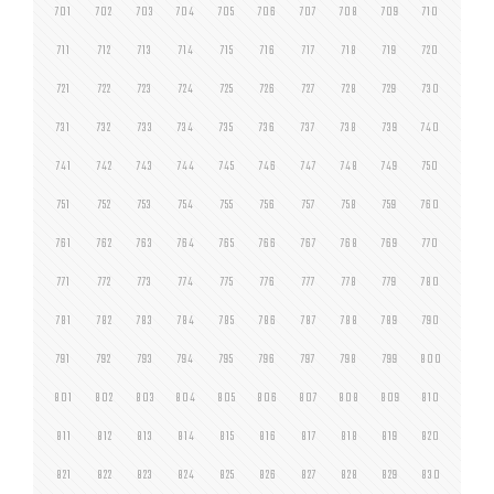
701
702
703
704
705
706
707
708
709
710
711
712
713
714
715
716
717
718
719
720
721
722
723
724
725
726
727
728
729
730
731
732
733
734
735
736
737
738
739
740
741
742
743
744
745
746
747
748
749
750
751
752
753
754
755
756
757
758
759
760
761
762
763
764
765
766
767
768
769
770
771
772
773
774
775
776
777
778
779
780
781
782
783
784
785
786
787
788
789
790
791
792
793
794
795
796
797
798
799
800
801
802
803
804
805
806
807
808
809
810
811
812
813
814
815
816
817
818
819
820
821
822
823
824
825
826
827
828
829
830