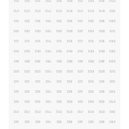
3131
3132
3133
3134
3135
3136
3137
3138
3139
3140
3141
3142
3143
3144
3145
3146
3147
3148
3149
3150
3151
3152
3153
3154
3155
3156
3157
3158
3159
3160
3161
3162
3163
3164
3165
3166
3167
3168
3169
3170
3171
3172
3173
3174
3175
3176
3177
3178
3179
3180
3181
3182
3183
3184
3185
3186
3187
3188
3189
3190
3191
3192
3193
3194
3195
3196
3197
3198
3199
3200
3201
3202
3203
3204
3205
3206
3207
3208
3209
3210
3211
3212
3213
3214
3215
3216
3217
3218
3219
3220
3221
3222
3223
3224
3225
3226
3227
3228
3229
3230
3231
3232
3233
3234
3235
3236
3237
3238
3239
3240
3241
3242
3243
3244
3245
3246
3247
3248
3249
3250
3251
3252
3253
3254
3255
3256
3257
3258
3259
3260