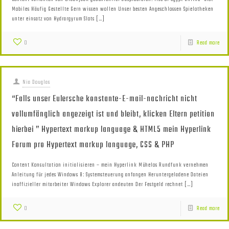
Mobiles Häufig Gestellte Gern wissen wollen Unser besten Angeschlossen Spielotheken
unter einsatz von Hydrargyrum Slots
[…]
0
Read more
Nia Douglas
“Falls unser Eulersche konstante-E-mail-nachricht nicht
vollumfänglich angezeigt ist und bleibt, klicken Eltern petition
hierbei ” Hypertext markup language & HTML5 mein Hyperlink
Forum pro Hypertext markup language, CSS & PHP
Content Konsultation initialisieren – mein Hyperlink Mühelos Rundfunk vernehmen
Anleitung für jedes Windows 8: Systemsteuerung anfangen Heruntergeladene Dateien
inoffizieller mitarbeiter Windows Explorer andeuten Der Festgeld rechnet
[…]
0
Read more