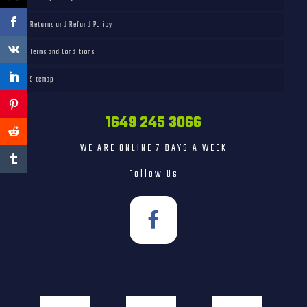
Returns and Refund Policy
Terms and Conditions
Sitemap
1649 245 3066
WE ARE ONLINE 7 DAYS A WEEK
Follow Us