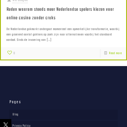
Nia Douglas
Reden waarom steeds meer Nederlandse spelers kiezen voor
online casino zonder cruks
De Nederlandse gokmarkt ondergaat momenteel een opmerkelijke transformatie, waarbij
een groeiend aantal gokkers op zoek zijn naar alternatieven voorbij het standaard
aanbod. Sinds de invoering van
[…]
0
Read more
Pages
Blog
Privacy Policy