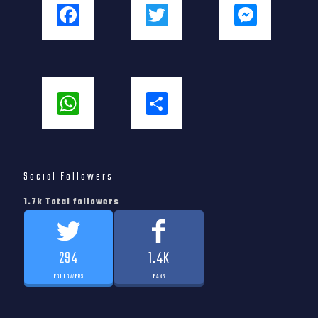
Facebook
Twitter
Messenger
WhatsApp
Share
Social Followers
1.7k Total followers
294
1.4K
FOLLOWERS
FANS