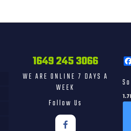
1649 245 3066
WE ARE ONLINE 7 DAYS A
So
WEEK
1.7
Follow Us