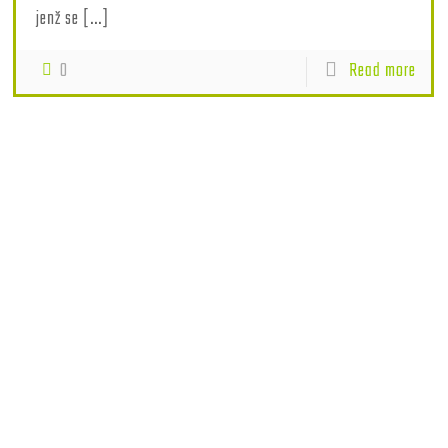
jenž se
[…]
0
Read more