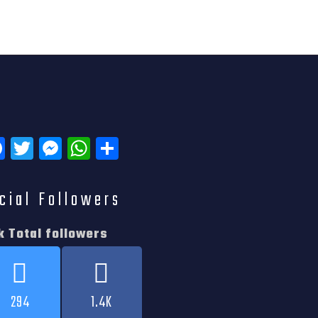
Facebook
Twitter
Messenger
WhatsApp
Share
cial Followers
k Total followers
294
1.4K