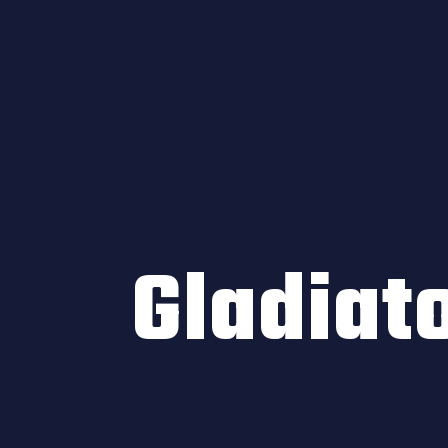
Gladiat