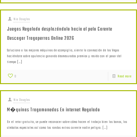
Nia Douglas
Juegas Regalado desplazándolo hacia el pelo Carente
Descagar Tragaperras Online 2026
Soluciona a los mejores máquinas de scompiglio, siente la conmoción de las Vegas
haciéndote sobre opulencia ganando desmesurados premios y resido con el pasar del
tiempo
[…]
0
Read more
Nia Douglas
M�quinas Tragamonedas En internet Regalado
En el retar gratuito, se puede reconocer sobre cómo hacen el trabajo bien las bonos, las
símbolos especiales así­ como los rondas extras carente nadie peligro.
[…]