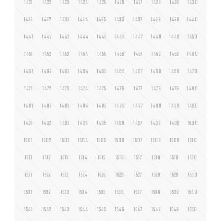
1421
1422
1423
1424
1425
1426
1427
1428
1429
1430
1431
1432
1433
1434
1435
1436
1437
1438
1439
1440
1441
1442
1443
1444
1445
1446
1447
1448
1449
1450
1451
1452
1453
1454
1455
1456
1457
1458
1459
1460
1461
1462
1463
1464
1465
1466
1467
1468
1469
1470
1471
1472
1473
1474
1475
1476
1477
1478
1479
1480
1481
1482
1483
1484
1485
1486
1487
1488
1489
1490
1491
1492
1493
1494
1495
1496
1497
1498
1499
1500
1501
1502
1503
1504
1505
1506
1507
1508
1509
1510
1511
1512
1513
1514
1515
1516
1517
1518
1519
1520
1521
1522
1523
1524
1525
1526
1527
1528
1529
1530
1531
1532
1533
1534
1535
1536
1537
1538
1539
1540
1541
1542
1543
1544
1545
1546
1547
1548
1549
1550