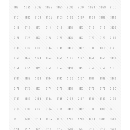
3091
3092
3093
3094
3095
3096
3097
3098
3099
3100
3101
3102
3103
3104
3105
3106
3107
3108
3109
3110
3111
3112
3113
3114
3115
3116
3117
3118
3119
3120
3121
3122
3123
3124
3125
3126
3127
3128
3129
3130
3131
3132
3133
3134
3135
3136
3137
3138
3139
3140
3141
3142
3143
3144
3145
3146
3147
3148
3149
3150
3151
3152
3153
3154
3155
3156
3157
3158
3159
3160
3161
3162
3163
3164
3165
3166
3167
3168
3169
3170
3171
3172
3173
3174
3175
3176
3177
3178
3179
3180
3181
3182
3183
3184
3185
3186
3187
3188
3189
3190
3191
3192
3193
3194
3195
3196
3197
3198
3199
3200
3201
3202
3203
3204
3205
3206
3207
3208
3209
3210
3211
3212
3213
3214
3215
3216
3217
3218
3219
3220