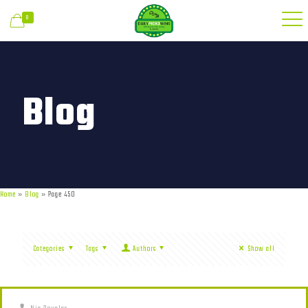
0
Blog
Home
»
Blog
»
Page 450
Categories
Tags
Authors
Show all