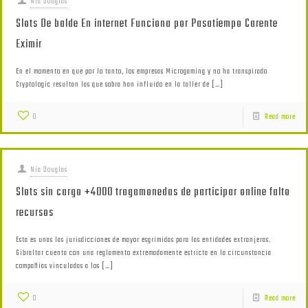
Nia Douglas
Slots De balde En internet Funciona por Pasatiempo Carente
Eximir
En el momento en que por lo tanto, los empresas Microgaming y no ha transpirado
Cryptologic resultan las que sobra han influido en la taller de
[…]
0
Read more
Nia Douglas
Slots sin cargo +4000 tragamonedas de participar online falto
recursos
Esta es unas las jurisdicciones de mayor esgrimidas para las entidades extranjeras.
Gibraltar cuenta con una reglamento extremadamente estricta en la circunstancia
compañias vinculadas a los
[…]
0
Read more