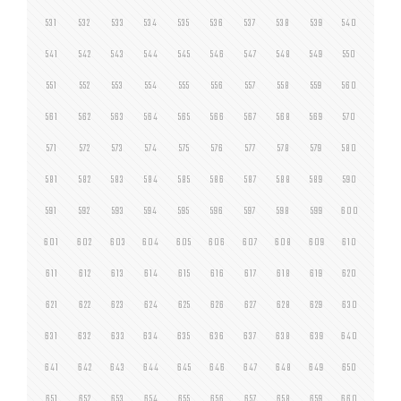
531
532
533
534
535
536
537
538
539
540
541
542
543
544
545
546
547
548
549
550
551
552
553
554
555
556
557
558
559
560
561
562
563
564
565
566
567
568
569
570
571
572
573
574
575
576
577
578
579
580
581
582
583
584
585
586
587
588
589
590
591
592
593
594
595
596
597
598
599
600
601
602
603
604
605
606
607
608
609
610
611
612
613
614
615
616
617
618
619
620
621
622
623
624
625
626
627
628
629
630
631
632
633
634
635
636
637
638
639
640
641
642
643
644
645
646
647
648
649
650
651
652
653
654
655
656
657
658
659
660