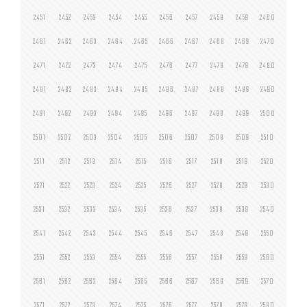
2451
2452
2453
2454
2455
2456
2457
2458
2459
2460
2461
2462
2463
2464
2465
2466
2467
2468
2469
2470
2471
2472
2473
2474
2475
2476
2477
2478
2479
2480
2481
2482
2483
2484
2485
2486
2487
2488
2489
2490
2491
2492
2493
2494
2495
2496
2497
2498
2499
2500
2501
2502
2503
2504
2505
2506
2507
2508
2509
2510
2511
2512
2513
2514
2515
2516
2517
2518
2519
2520
2521
2522
2523
2524
2525
2526
2527
2528
2529
2530
2531
2532
2533
2534
2535
2536
2537
2538
2539
2540
2541
2542
2543
2544
2545
2546
2547
2548
2549
2550
2551
2552
2553
2554
2555
2556
2557
2558
2559
2560
2561
2562
2563
2564
2565
2566
2567
2568
2569
2570
2571
2572
2573
2574
2575
2576
2577
2578
2579
2580