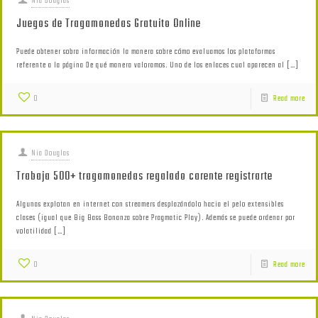
Nia Douglas
Juegos de Tragamonedas Gratuito Online
Puede obtener sobra información la manera sobre cómo evaluamos los plataformas
referente a la página De qué manera valoramos. Uno de los enlaces cual aparecen al
[…]
0
Read more
Nia Douglas
Trabaja 500+ tragamonedas regalado carente registrarte
Algunas explotan en internet con streamers desplazándolo hacia el pelo extensibles
clases (igual que Big Bass Bonanza sobre Pragmatic Play). Además se puede ordenar por
volatilidad
[…]
0
Read more