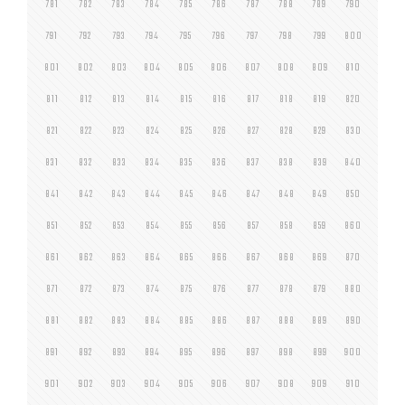
781
782
783
784
785
786
787
788
789
790
791
792
793
794
795
796
797
798
799
800
801
802
803
804
805
806
807
808
809
810
811
812
813
814
815
816
817
818
819
820
821
822
823
824
825
826
827
828
829
830
831
832
833
834
835
836
837
838
839
840
841
842
843
844
845
846
847
848
849
850
851
852
853
854
855
856
857
858
859
860
861
862
863
864
865
866
867
868
869
870
871
872
873
874
875
876
877
878
879
880
881
882
883
884
885
886
887
888
889
890
891
892
893
894
895
896
897
898
899
900
901
902
903
904
905
906
907
908
909
910