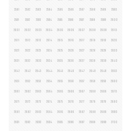
2581
2582
2583
2584
2585
2586
2587
2588
2589
2590
2591
2592
2593
2594
2595
2596
2597
2598
2599
2600
2601
2602
2603
2604
2605
2606
2607
2608
2609
2610
2611
2612
2613
2614
2615
2616
2617
2618
2619
2620
2621
2622
2623
2624
2625
2626
2627
2628
2629
2630
2631
2632
2633
2634
2635
2636
2637
2638
2639
2640
2641
2642
2643
2644
2645
2646
2647
2648
2649
2650
2651
2652
2653
2654
2655
2656
2657
2658
2659
2660
2661
2662
2663
2664
2665
2666
2667
2668
2669
2670
2671
2672
2673
2674
2675
2676
2677
2678
2679
2680
2681
2682
2683
2684
2685
2686
2687
2688
2689
2690
2691
2692
2693
2694
2695
2696
2697
2698
2699
2700