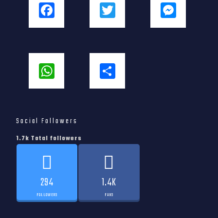
Facebook
Twitter
Messenger
WhatsApp
Share
Social Followers
1.7k Total followers
294
1.4K
FOLLOWERS
FANS