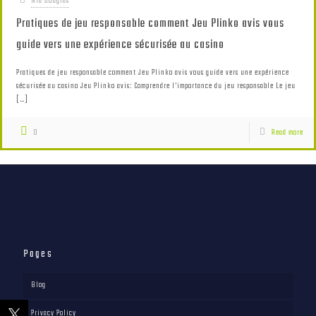
Nia Douglas
Pratiques de jeu responsable comment Jeu Plinko avis vous
guide vers une expérience sécurisée au casino
Pratiques de jeu responsable comment Jeu Plinko avis vous guide vers une expérience
sécurisée au casino Jeu Plinko avis: Comprendre l’importance du jeu responsable Le jeu
[…]
0
Read more
Pages
Blog
Privacy Policy