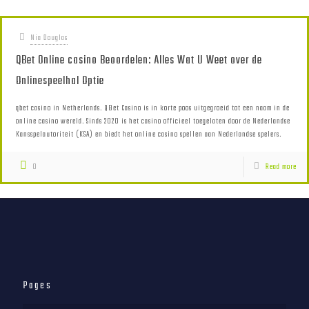
Nia Douglas
QBet Online casino Beoordelen: Alles Wat U Weet over de
Onlinespeelhal Optie
qbet casino in Netherlands. QBet Casino is in korte poos uitgegroeid tot een naam in de
online casino wereld. Sinds 2020 is het casino officieel toegelaten door de Nederlandse
Kansspelautoriteit (KSA) en biedt het online casino spellen aan Nederlandse spelers.
0
Read more
Pages