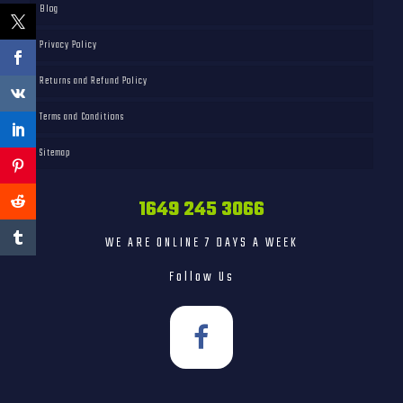
Blog
Privacy Policy
Returns and Refund Policy
Terms and Conditions
Sitemap
1649 245 3066
WE ARE ONLINE 7 DAYS A WEEK
Follow Us