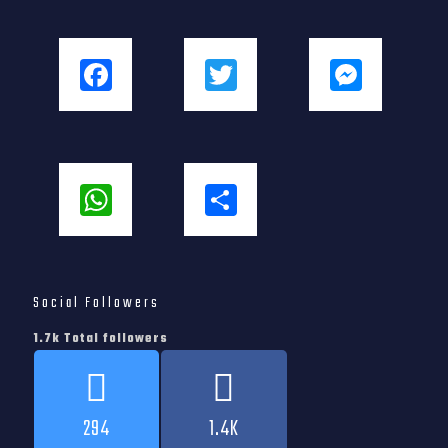
Facebook
Twitter
Messenger
WhatsApp
Share
Social Followers
1.7k Total followers
294
1.4K