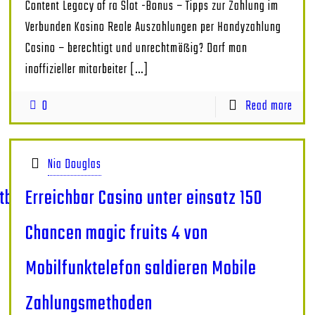
Content Legacy of ra Slot -Bonus – Tipps zur Zahlung im
Verbunden Kasino Reale Auszahlungen per Handyzahlung
Casino – berechtigt und unrechtmäßig? Darf man
inoffizieller mitarbeiter
[…]
0
Read more
Nia Douglas
bet_casino_dünyasına_xoş_gəlin_dərh
Erreichbar Casino unter einsatz 150
Chancen magic fruits 4 von
Mobilfunktelefon saldieren Mobile
Zahlungsmethoden