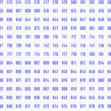
72
573
574
575
576
577
578
579
580
581
582
583
5
05
606
607
608
609
610
611
612
613
614
615
616
6
38
639
640
641
642
643
644
645
646
647
648
649
6
71
672
673
674
675
676
677
678
679
680
681
682
6
04
705
706
707
708
709
710
711
712
713
714
715
7
37
738
739
740
741
742
743
744
745
746
747
748
7
70
771
772
773
774
775
776
777
778
779
780
781
7
03
804
805
806
807
808
809
810
811
812
813
814
8
36
837
838
839
840
841
842
843
844
845
846
847
8
69
870
871
872
873
874
875
876
877
878
879
880
8
02
903
904
905
906
907
908
909
910
911
912
913
9
35
936
937
938
939
940
941
942
943
944
945
946
9
68
969
970
971
972
973
974
975
976
977
978
979
9