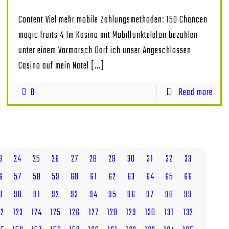
Content Viel mehr mobile Zahlungsmethoden: 150 Chancen
magic fruits 4 Im Kasino mit Mobilfunktelefon bezahlen
unter einem Vormarsch Darf ich unser Angeschlossen
Casino auf mein Natel
[…]
0
Read more
3
24
25
26
27
28
29
30
31
32
33
6
57
58
59
60
61
62
63
64
65
66
9
90
91
92
93
94
95
96
97
98
99
22
123
124
125
126
127
128
129
130
131
132