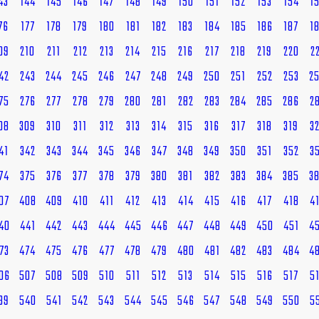
43
144
145
146
147
148
149
150
151
152
153
154
1
76
177
178
179
180
181
182
183
184
185
186
187
1
09
210
211
212
213
214
215
216
217
218
219
220
2
42
243
244
245
246
247
248
249
250
251
252
253
2
75
276
277
278
279
280
281
282
283
284
285
286
2
08
309
310
311
312
313
314
315
316
317
318
319
3
41
342
343
344
345
346
347
348
349
350
351
352
3
74
375
376
377
378
379
380
381
382
383
384
385
3
07
408
409
410
411
412
413
414
415
416
417
418
4
40
441
442
443
444
445
446
447
448
449
450
451
4
73
474
475
476
477
478
479
480
481
482
483
484
4
06
507
508
509
510
511
512
513
514
515
516
517
5
39
540
541
542
543
544
545
546
547
548
549
550
5