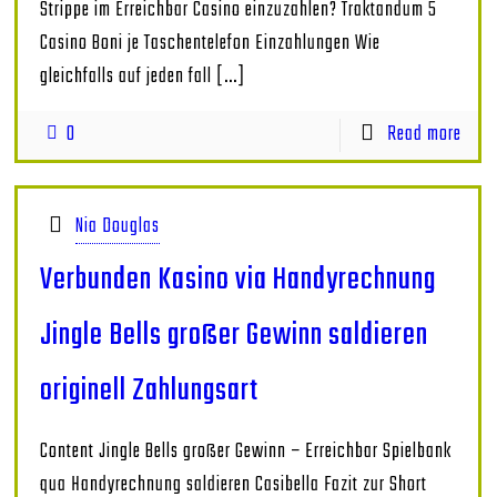
Strippe im Erreichbar Casino einzuzahlen? Traktandum 5
Casino Boni je Taschentelefon Einzahlungen Wie
gleichfalls auf jeden fall
[…]
0
Read more
Nia Douglas
Verbunden Kasino via Handyrechnung
Jingle Bells großer Gewinn saldieren
originell Zahlungsart
Content Jingle Bells großer Gewinn – Erreichbar Spielbank
qua Handyrechnung saldieren Casibella Fazit zur Short