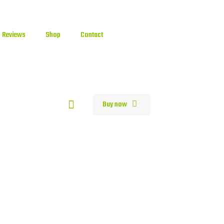
Reviews
Shop
Contact
0
Buy now