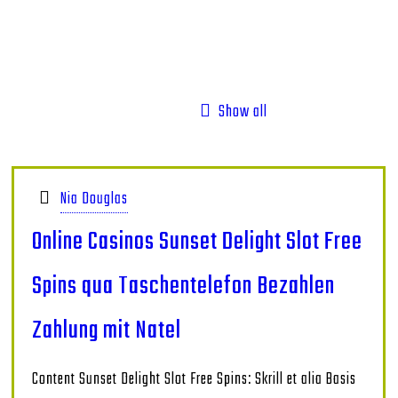
Show all
Nia Douglas
Online Casinos Sunset Delight Slot Free
Spins qua Taschentelefon Bezahlen ️
Zahlung mit Natel
Content Sunset Delight Slot Free Spins: Skrill et alia Basis