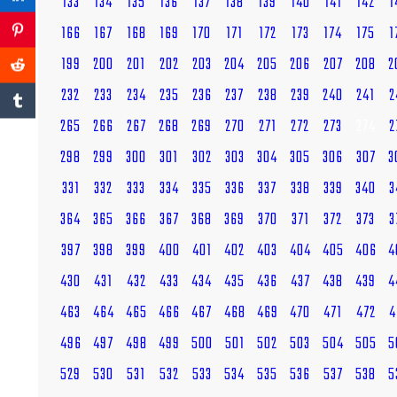
133
134
135
136
137
138
139
140
141
142
1
166
167
168
169
170
171
172
173
174
175
1
199
200
201
202
203
204
205
206
207
208
2
232
233
234
235
236
237
238
239
240
241
2
265
266
267
268
269
270
271
272
273
274
2
298
299
300
301
302
303
304
305
306
307
3
331
332
333
334
335
336
337
338
339
340
3
364
365
366
367
368
369
370
371
372
373
3
397
398
399
400
401
402
403
404
405
406
4
430
431
432
433
434
435
436
437
438
439
4
463
464
465
466
467
468
469
470
471
472
4
496
497
498
499
500
501
502
503
504
505
5
529
530
531
532
533
534
535
536
537
538
5