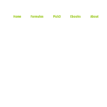
Home
Formulas
Pick3
Ebooks
About