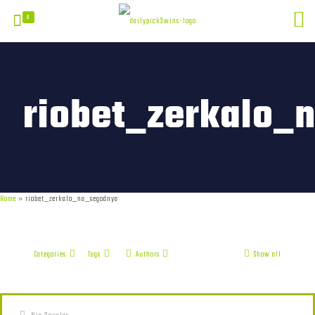
0
riobet_zerkalo_
Home
»
riobet_zerkalo_na_segodnya
Categories
Tags
Authors
Show all