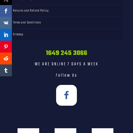
Returns and Refund Policy
Terms and Conditions
Sitemap
1649 245 3066
WE ARE ONLINE 7 DAYS A WEEK
Follow Us