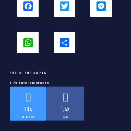
Facebook
Twitter
Messenger
WhatsApp
Share
Social Followers
1.7k Total followers
294
1.4K
FOLLOWERS
FANS