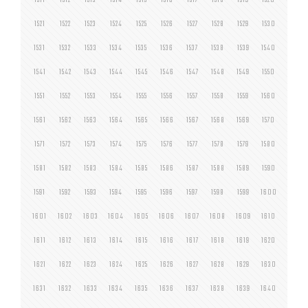
1511
1512
1513
1514
1515
1516
1517
1518
1519
1520
1521
1522
1523
1524
1525
1526
1527
1528
1529
1530
1531
1532
1533
1534
1535
1536
1537
1538
1539
1540
1541
1542
1543
1544
1545
1546
1547
1548
1549
1550
1551
1552
1553
1554
1555
1556
1557
1558
1559
1560
1561
1562
1563
1564
1565
1566
1567
1568
1569
1570
1571
1572
1573
1574
1575
1576
1577
1578
1579
1580
1581
1582
1583
1584
1585
1586
1587
1588
1589
1590
1591
1592
1593
1594
1595
1596
1597
1598
1599
1600
1601
1602
1603
1604
1605
1606
1607
1608
1609
1610
1611
1612
1613
1614
1615
1616
1617
1618
1619
1620
1621
1622
1623
1624
1625
1626
1627
1628
1629
1630
1631
1632
1633
1634
1635
1636
1637
1638
1639
1640