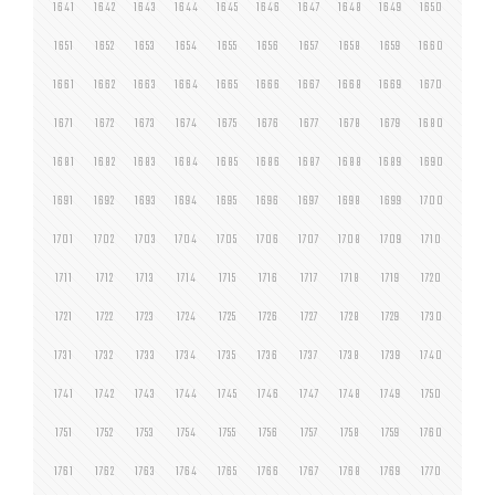
1641
1642
1643
1644
1645
1646
1647
1648
1649
1650
1651
1652
1653
1654
1655
1656
1657
1658
1659
1660
1661
1662
1663
1664
1665
1666
1667
1668
1669
1670
1671
1672
1673
1674
1675
1676
1677
1678
1679
1680
1681
1682
1683
1684
1685
1686
1687
1688
1689
1690
1691
1692
1693
1694
1695
1696
1697
1698
1699
1700
1701
1702
1703
1704
1705
1706
1707
1708
1709
1710
1711
1712
1713
1714
1715
1716
1717
1718
1719
1720
1721
1722
1723
1724
1725
1726
1727
1728
1729
1730
1731
1732
1733
1734
1735
1736
1737
1738
1739
1740
1741
1742
1743
1744
1745
1746
1747
1748
1749
1750
1751
1752
1753
1754
1755
1756
1757
1758
1759
1760
1761
1762
1763
1764
1765
1766
1767
1768
1769
1770