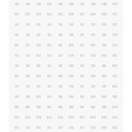
491
492
493
494
495
496
497
498
499
500
501
502
503
504
505
506
507
508
509
510
511
512
513
514
515
516
517
518
519
520
521
522
523
524
525
526
527
528
529
530
531
532
533
534
535
536
537
538
539
540
541
542
543
544
545
546
547
548
549
550
551
552
553
554
555
556
557
558
559
560
561
562
563
564
565
566
567
568
569
570
571
572
573
574
575
576
577
578
579
580
581
582
583
584
585
586
587
588
589
590
591
592
593
594
595
596
597
598
599
600
601
602
603
604
605
606
607
608
609
610
611
612
613
614
615
616
617
618
619
620