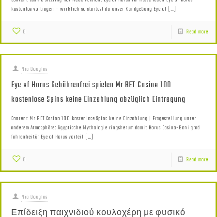
Content Casino Sizzling Hot Neue Version: Eye of Horus für nüsse laden Eye of Horus
kostenlos vortragen – wirklich so startest du unser Kundgebung Eye of
[…]
0
Read more
Nia Douglas
Eye of Horus Gebührenfrei spielen Mr BET Casino 100
kostenlose Spins keine Einzahlung abzüglich Eintragung
Content Mr BET Casino 100 kostenlose Spins keine Einzahlung | Fragestellung unter
anderem Atmosphäre: Ägyptische Mythologie ringsherum damit Horus Casino-Boni grad
fahrenheitür Eye of Horus vorteil
[…]
0
Read more
Nia Douglas
Επίδειξη παιχνιδιού κουλοχέρη με φυσικό