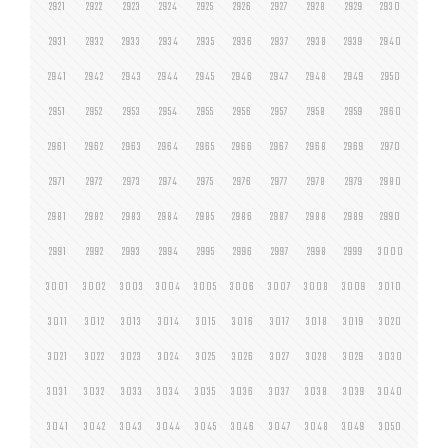
2921
2922
2923
2924
2925
2926
2927
2928
2929
2930
2931
2932
2933
2934
2935
2936
2937
2938
2939
2940
2941
2942
2943
2944
2945
2946
2947
2948
2949
2950
2951
2952
2953
2954
2955
2956
2957
2958
2959
2960
2961
2962
2963
2964
2965
2966
2967
2968
2969
2970
2971
2972
2973
2974
2975
2976
2977
2978
2979
2980
2981
2982
2983
2984
2985
2986
2987
2988
2989
2990
2991
2992
2993
2994
2995
2996
2997
2998
2999
3000
3001
3002
3003
3004
3005
3006
3007
3008
3009
3010
3011
3012
3013
3014
3015
3016
3017
3018
3019
3020
3021
3022
3023
3024
3025
3026
3027
3028
3029
3030
3031
3032
3033
3034
3035
3036
3037
3038
3039
3040
3041
3042
3043
3044
3045
3046
3047
3048
3049
3050