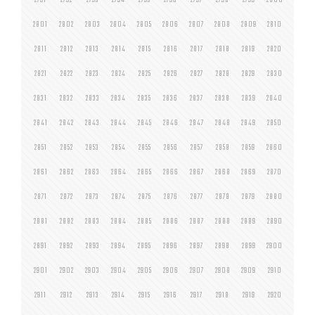
2791
2792
2793
2794
2795
2796
2797
2798
2799
2800
2801
2802
2803
2804
2805
2806
2807
2808
2809
2810
2811
2812
2813
2814
2815
2816
2817
2818
2819
2820
2821
2822
2823
2824
2825
2826
2827
2828
2829
2830
2831
2832
2833
2834
2835
2836
2837
2838
2839
2840
2841
2842
2843
2844
2845
2846
2847
2848
2849
2850
2851
2852
2853
2854
2855
2856
2857
2858
2859
2860
2861
2862
2863
2864
2865
2866
2867
2868
2869
2870
2871
2872
2873
2874
2875
2876
2877
2878
2879
2880
2881
2882
2883
2884
2885
2886
2887
2888
2889
2890
2891
2892
2893
2894
2895
2896
2897
2898
2899
2900
2901
2902
2903
2904
2905
2906
2907
2908
2909
2910
2911
2912
2913
2914
2915
2916
2917
2918
2919
2920