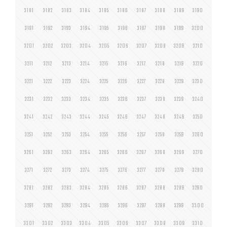
3181
3182
3183
3184
3185
3186
3187
3188
3189
3190
3191
3192
3193
3194
3195
3196
3197
3198
3199
3200
3201
3202
3203
3204
3205
3206
3207
3208
3209
3210
3211
3212
3213
3214
3215
3216
3217
3218
3219
3220
3221
3222
3223
3224
3225
3226
3227
3228
3229
3230
3231
3232
3233
3234
3235
3236
3237
3238
3239
3240
3241
3242
3243
3244
3245
3246
3247
3248
3249
3250
3251
3252
3253
3254
3255
3256
3257
3258
3259
3260
3261
3262
3263
3264
3265
3266
3267
3268
3269
3270
3271
3272
3273
3274
3275
3276
3277
3278
3279
3280
3281
3282
3283
3284
3285
3286
3287
3288
3289
3290
3291
3292
3293
3294
3295
3296
3297
3298
3299
3300
3301
3302
3303
3304
3305
3306
3307
3308
3309
3310