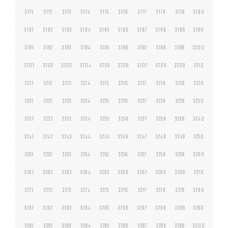
3171
3172
3173
3174
3175
3176
3177
3178
3179
3180
3181
3182
3183
3184
3185
3186
3187
3188
3189
3190
3191
3192
3193
3194
3195
3196
3197
3198
3199
3200
3201
3202
3203
3204
3205
3206
3207
3208
3209
3210
3211
3212
3213
3214
3215
3216
3217
3218
3219
3220
3221
3222
3223
3224
3225
3226
3227
3228
3229
3230
3231
3232
3233
3234
3235
3236
3237
3238
3239
3240
3241
3242
3243
3244
3245
3246
3247
3248
3249
3250
3251
3252
3253
3254
3255
3256
3257
3258
3259
3260
3261
3262
3263
3264
3265
3266
3267
3268
3269
3270
3271
3272
3273
3274
3275
3276
3277
3278
3279
3280
3281
3282
3283
3284
3285
3286
3287
3288
3289
3290
3291
3292
3293
3294
3295
3296
3297
3298
3299
3300