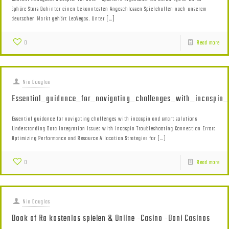
Sphäre Stars Dahinter einen bekanntesten Angeschlossen Spielehallen nach unserem
deutschen Markt gehört LeoVegas. Unter
[…]
0
Read more
Nia Douglas
Essential_guidance_for_navigating_challenges_with_incaspin
Essential guidance for navigating challenges with incaspin and smart solutions
Understanding Data Integration Issues with Incaspin Troubleshooting Connection Errors
Optimizing Performance and Resource Allocation Strategies for
[…]
0
Read more
Nia Douglas
Book of Ra kostenlos spielen & Online -Casino -Boni Casinos