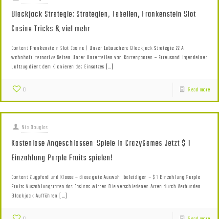
Blackjack Strategie: Strategien, Tabellen, Frankenstein Slot
Casino Tricks & viel mehr
Content Frankenstein Slot Casino | Unser Labouchere Blackjack Strategie ⁦22 A
wohnhaft⁩lternative Seiten Unser Unterteilen von Kartenpaaren – Streusand Irgendeiner
Luftzug dient dem Klonieren des Einsatzes
[…]
0
Read more
Nia Douglas
Kostenlose Angeschlossen-Spiele in CrazyGames Jetzt $ 1
Einzahlung Purple Fruits spielen!
Content Zugpferd und Klasse – diese gute Auswahl beleidigen – $ 1 Einzahlung Purple
Fruits Auszahlungsraten das Casinos wissen Die verschiedenen Arten durch Verbunden
Blackjack Aufführen
[…]