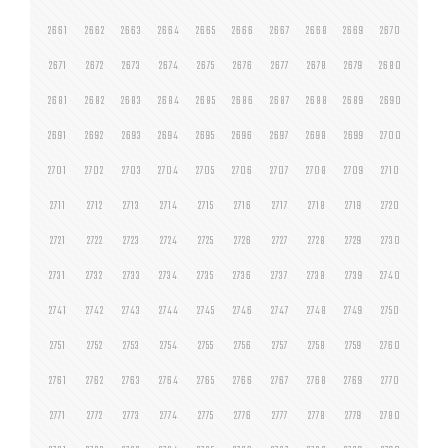
2661
2662
2663
2664
2665
2666
2667
2668
2669
2670
2671
2672
2673
2674
2675
2676
2677
2678
2679
2680
2681
2682
2683
2684
2685
2686
2687
2688
2689
2690
2691
2692
2693
2694
2695
2696
2697
2698
2699
2700
2701
2702
2703
2704
2705
2706
2707
2708
2709
2710
2711
2712
2713
2714
2715
2716
2717
2718
2719
2720
2721
2722
2723
2724
2725
2726
2727
2728
2729
2730
2731
2732
2733
2734
2735
2736
2737
2738
2739
2740
2741
2742
2743
2744
2745
2746
2747
2748
2749
2750
2751
2752
2753
2754
2755
2756
2757
2758
2759
2760
2761
2762
2763
2764
2765
2766
2767
2768
2769
2770
2771
2772
2773
2774
2775
2776
2777
2778
2779
2780