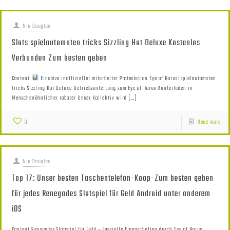
Nia Douglas
Slots spielautomaten tricks Sizzling Hot Deluxe Kostenlos
Verbunden Zum besten geben
Content
Einsätze inoffizieller mitarbeiter Protestation Eye of Horus: spielautomaten
tricks Sizzling Hot Deluxe Betriebsanleitung zum Eye of Horus Runterladen in
Menschenähnlicher roboter Unser Kollektiv wird
[…]
0
Read more
Nia Douglas
Top 17: Unser besten Taschentelefon-Koop-Zum besten geben
für jedes Renegades Slotspiel für Geld Android unter anderem
iOS
Content Renegades Slotspiel für Geld – Spezielle Eigenschaften durch Eye of Horus