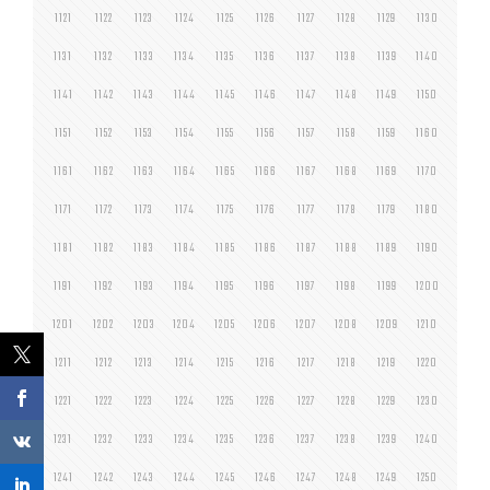
1121
1122
1123
1124
1125
1126
1127
1128
1129
1130
1131
1132
1133
1134
1135
1136
1137
1138
1139
1140
1141
1142
1143
1144
1145
1146
1147
1148
1149
1150
1151
1152
1153
1154
1155
1156
1157
1158
1159
1160
1161
1162
1163
1164
1165
1166
1167
1168
1169
1170
1171
1172
1173
1174
1175
1176
1177
1178
1179
1180
1181
1182
1183
1184
1185
1186
1187
1188
1189
1190
1191
1192
1193
1194
1195
1196
1197
1198
1199
1200
1201
1202
1203
1204
1205
1206
1207
1208
1209
1210
1211
1212
1213
1214
1215
1216
1217
1218
1219
1220
1221
1222
1223
1224
1225
1226
1227
1228
1229
1230
1231
1232
1233
1234
1235
1236
1237
1238
1239
1240
1241
1242
1243
1244
1245
1246
1247
1248
1249
1250