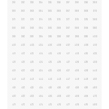
351
352
353
354
355
356
357
358
359
360
361
362
363
364
365
366
367
368
369
370
371
372
373
374
375
376
377
378
379
380
381
382
383
384
385
386
387
388
389
390
391
392
393
394
395
396
397
398
399
400
401
402
403
404
405
406
407
408
409
410
411
412
413
414
415
416
417
418
419
420
421
422
423
424
425
426
427
428
429
430
431
432
433
434
435
436
437
438
439
440
441
442
443
444
445
446
447
448
449
450
451
452
453
454
455
456
457
458
459
460
461
462
463
464
465
466
467
468
469
470
471
472
473
474
475
476
477
478
479
480