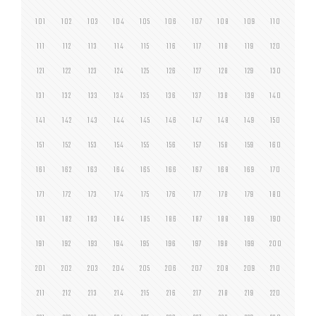
101
102
103
104
105
106
107
108
109
110
111
112
113
114
115
116
117
118
119
120
121
122
123
124
125
126
127
128
129
130
131
132
133
134
135
136
137
138
139
140
141
142
143
144
145
146
147
148
149
150
151
152
153
154
155
156
157
158
159
160
161
162
163
164
165
166
167
168
169
170
171
172
173
174
175
176
177
178
179
180
181
182
183
184
185
186
187
188
189
190
191
192
193
194
195
196
197
198
199
200
201
202
203
204
205
206
207
208
209
210
211
212
213
214
215
216
217
218
219
220