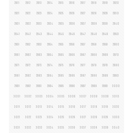
2911
2912
2913
2914
2915
2916
2917
2918
2919
2920
2921
2922
2923
2924
2925
2926
2927
2928
2929
2930
2931
2932
2933
2934
2935
2936
2937
2938
2939
2940
2941
2942
2943
2944
2945
2946
2947
2948
2949
2950
2951
2952
2953
2954
2955
2956
2957
2958
2959
2960
2961
2962
2963
2964
2965
2966
2967
2968
2969
2970
2971
2972
2973
2974
2975
2976
2977
2978
2979
2980
2981
2982
2983
2984
2985
2986
2987
2988
2989
2990
2991
2992
2993
2994
2995
2996
2997
2998
2999
3000
3001
3002
3003
3004
3005
3006
3007
3008
3009
3010
3011
3012
3013
3014
3015
3016
3017
3018
3019
3020
3021
3022
3023
3024
3025
3026
3027
3028
3029
3030
3031
3032
3033
3034
3035
3036
3037
3038
3039
3040