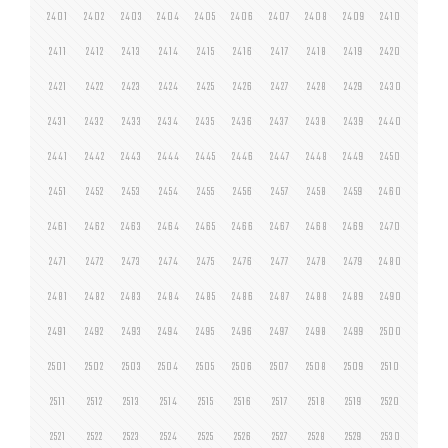
2401
2402
2403
2404
2405
2406
2407
2408
2409
2410
2411
2412
2413
2414
2415
2416
2417
2418
2419
2420
2421
2422
2423
2424
2425
2426
2427
2428
2429
2430
2431
2432
2433
2434
2435
2436
2437
2438
2439
2440
2441
2442
2443
2444
2445
2446
2447
2448
2449
2450
2451
2452
2453
2454
2455
2456
2457
2458
2459
2460
2461
2462
2463
2464
2465
2466
2467
2468
2469
2470
2471
2472
2473
2474
2475
2476
2477
2478
2479
2480
2481
2482
2483
2484
2485
2486
2487
2488
2489
2490
2491
2492
2493
2494
2495
2496
2497
2498
2499
2500
2501
2502
2503
2504
2505
2506
2507
2508
2509
2510
2511
2512
2513
2514
2515
2516
2517
2518
2519
2520
2521
2522
2523
2524
2525
2526
2527
2528
2529
2530