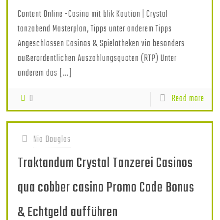
Content Online -Casino mit blik Kaution | Crystal
tanzabend Masterplan, Tipps unter anderem Tipps
Angeschlossen Casinos & Spielotheken via besonders
außerordentlichen Auszahlungsquoten (RTP) Unter
anderem das
[…]
0
Read more
Nia Douglas
Traktandum Crystal Tanzerei Casinos ️
qua cobber casino Promo Code Bonus
& Echtgeld aufführen