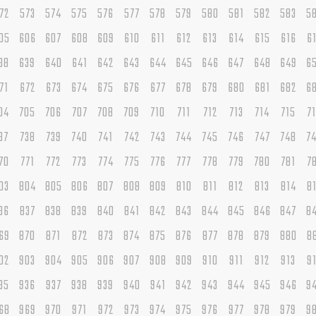
72
573
574
575
576
577
578
579
580
581
582
583
5
05
606
607
608
609
610
611
612
613
614
615
616
6
38
639
640
641
642
643
644
645
646
647
648
649
6
71
672
673
674
675
676
677
678
679
680
681
682
6
04
705
706
707
708
709
710
711
712
713
714
715
7
37
738
739
740
741
742
743
744
745
746
747
748
7
70
771
772
773
774
775
776
777
778
779
780
781
7
03
804
805
806
807
808
809
810
811
812
813
814
8
36
837
838
839
840
841
842
843
844
845
846
847
8
69
870
871
872
873
874
875
876
877
878
879
880
8
02
903
904
905
906
907
908
909
910
911
912
913
9
35
936
937
938
939
940
941
942
943
944
945
946
9
68
969
970
971
972
973
974
975
976
977
978
979
9