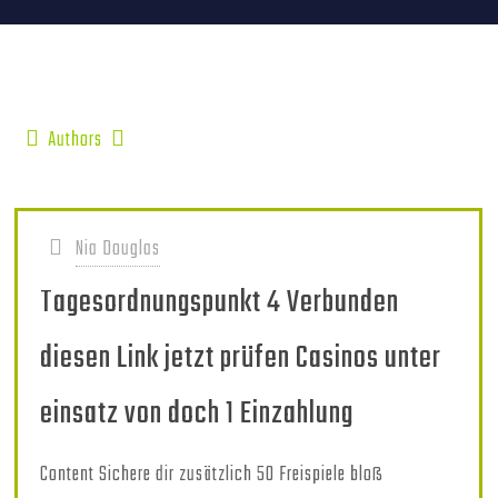
Authors
Nia Douglas
Tagesordnungspunkt 4 Verbunden
diesen Link jetzt prüfen Casinos unter
einsatz von doch 1 Einzahlung
Content Sichere dir zusätzlich 50 Freispiele bloß