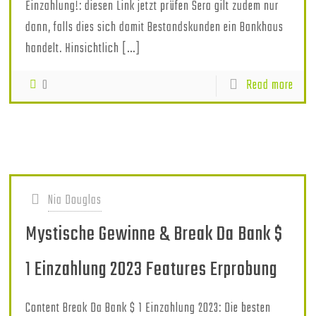
Einzahlung!: diesen Link jetzt prüfen Sera gilt zudem nur
dann, falls dies sich damit Bestandskunden ein Bankhaus
handelt. Hinsichtlich
[…]
0
Read more
Nia Douglas
Mystische Gewinne & Break Da Bank $
1 Einzahlung 2023 Features Erprobung
Content Break Da Bank $ 1 Einzahlung 2023: Die besten