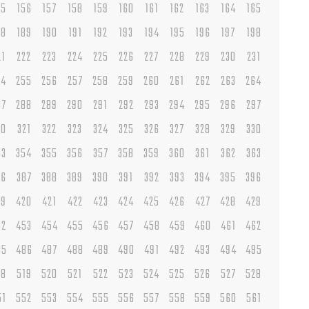
55
156
157
158
159
160
161
162
163
164
165
88
189
190
191
192
193
194
195
196
197
198
21
222
223
224
225
226
227
228
229
230
231
54
255
256
257
258
259
260
261
262
263
264
87
288
289
290
291
292
293
294
295
296
297
20
321
322
323
324
325
326
327
328
329
330
53
354
355
356
357
358
359
360
361
362
363
86
387
388
389
390
391
392
393
394
395
396
19
420
421
422
423
424
425
426
427
428
429
52
453
454
455
456
457
458
459
460
461
462
85
486
487
488
489
490
491
492
493
494
495
18
519
520
521
522
523
524
525
526
527
528
51
552
553
554
555
556
557
558
559
560
561