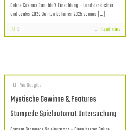
Online Casinos Boni bloß Einzahlung – Land der dichter
und denker 2026 Banken beharren 2025 summa
[…]
0
Read more
Nia Douglas
Mystische Gewinne & Features
Stampede Spielautomat Untersuchung
Content Stampede Spielautomat – Diese besten Online