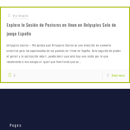
Nia Douglas
Explora la Sesión de Posturas en línea en Onlyspins Sala de
juego España
onlyspins casino — Me parece que Onlyspins Casino es una elección en aumento
atractiva para los apasionados de las puestas en línea en España. Acto seguido de probar
el portal y la aplicación móvil, puedo decir que solo hay una razón por la que
recomiendo a mis amigos al igual que familiares que se...
0
Read more
Pages