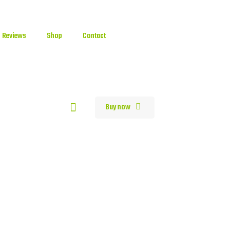
Reviews
Shop
Contact
0
Buy now