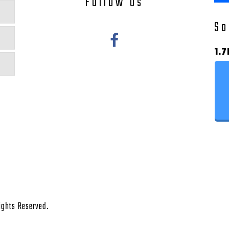
Follow Us
Shar
So
1.7
Rights Reserved.