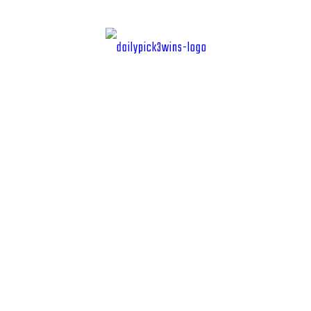
avia ma