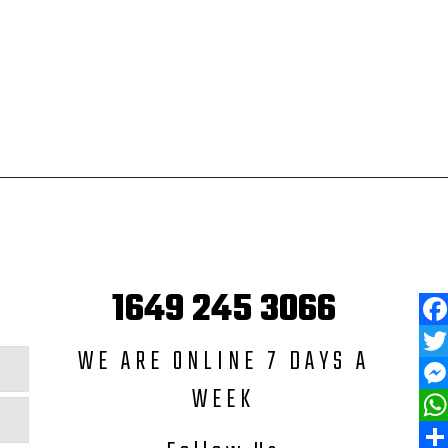
1649 245 3066
Fac
WE ARE ONLINE 7 DAYS A
Twit
WEEK
Mess
Wha