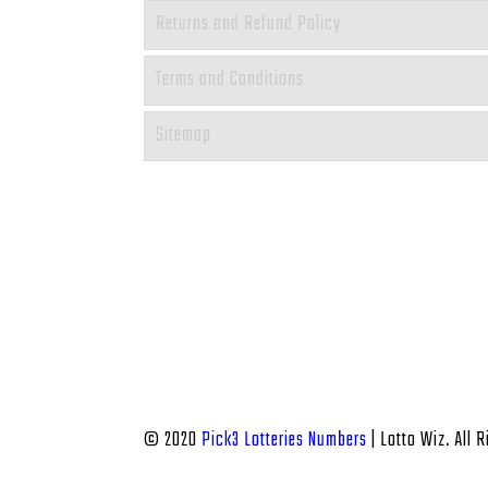
Returns and Refund Policy
Terms and Conditions
Sitemap
© 2020
Pick3 Lotteries Numbers
| Lotto Wiz. All 