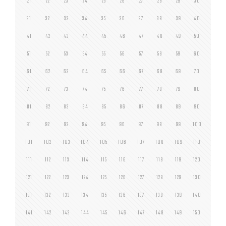
21
22
23
24
25
26
27
28
29
30
31
32
33
34
35
36
37
38
39
40
41
42
43
44
45
46
47
48
49
50
51
52
53
54
55
56
57
58
59
60
61
62
63
64
65
66
67
68
69
70
71
72
73
74
75
76
77
78
79
80
81
82
83
84
85
86
87
88
89
90
91
92
93
94
95
96
97
98
99
100
101
102
103
104
105
106
107
108
109
110
111
112
113
114
115
116
117
118
119
120
121
122
123
124
125
126
127
128
129
130
131
132
133
134
135
136
137
138
139
140
141
142
143
144
145
146
147
148
149
150