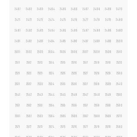
2461
2462
2463
2464
2465
2466
2467
2468
2469
2470
2471
2472
2473
2474
2475
2476
2477
2478
2479
2480
2481
2482
2483
2484
2485
2486
2487
2488
2489
2490
2491
2492
2493
2494
2495
2496
2497
2498
2499
2500
2501
2502
2503
2504
2505
2506
2507
2508
2509
2510
2511
2512
2513
2514
2515
2516
2517
2518
2519
2520
2521
2522
2523
2524
2525
2526
2527
2528
2529
2530
2531
2532
2533
2534
2535
2536
2537
2538
2539
2540
2541
2542
2543
2544
2545
2546
2547
2548
2549
2550
2551
2552
2553
2554
2555
2556
2557
2558
2559
2560
2561
2562
2563
2564
2565
2566
2567
2568
2569
2570
2571
2572
2573
2574
2575
2576
2577
2578
2579
2580