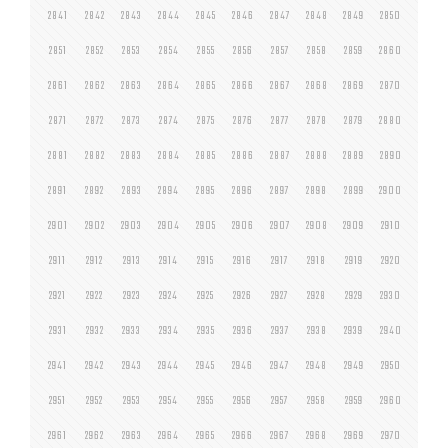
2841
2842
2843
2844
2845
2846
2847
2848
2849
2850
2851
2852
2853
2854
2855
2856
2857
2858
2859
2860
2861
2862
2863
2864
2865
2866
2867
2868
2869
2870
2871
2872
2873
2874
2875
2876
2877
2878
2879
2880
2881
2882
2883
2884
2885
2886
2887
2888
2889
2890
2891
2892
2893
2894
2895
2896
2897
2898
2899
2900
2901
2902
2903
2904
2905
2906
2907
2908
2909
2910
2911
2912
2913
2914
2915
2916
2917
2918
2919
2920
2921
2922
2923
2924
2925
2926
2927
2928
2929
2930
2931
2932
2933
2934
2935
2936
2937
2938
2939
2940
2941
2942
2943
2944
2945
2946
2947
2948
2949
2950
2951
2952
2953
2954
2955
2956
2957
2958
2959
2960
2961
2962
2963
2964
2965
2966
2967
2968
2969
2970