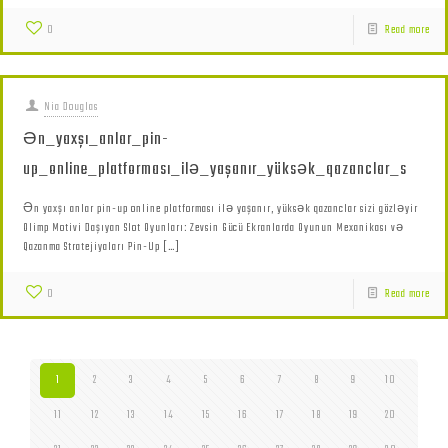
0
Read more
Nia Douglas
Ən_yaxşı_anlar_pin-
up_online_platforması_ilə_yaşanır_yüksək_qazanclar_s
Ən yaxşı anlar pin-up online platforması ilə yaşanır, yüksək qazanclar sizi gözləyir
Olimp Motivi Daşıyan Slot Oyunları: Zevsin Gücü Ekranlarda Oyunun Mexanikası və
Qazanma Stratejiyaları Pin-Up
[…]
0
Read more
1
2
3
4
5
6
7
8
9
10
11
12
13
14
15
16
17
18
19
20