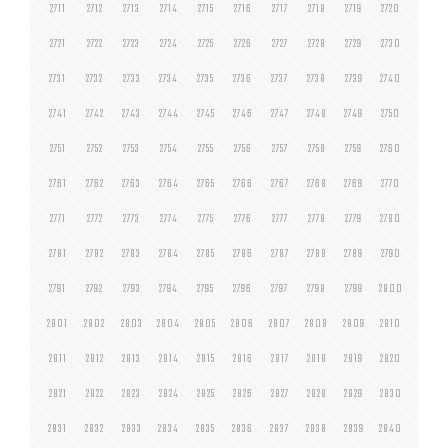
2711
2712
2713
2714
2715
2716
2717
2718
2719
2720
2721
2722
2723
2724
2725
2726
2727
2728
2729
2730
2731
2732
2733
2734
2735
2736
2737
2738
2739
2740
2741
2742
2743
2744
2745
2746
2747
2748
2749
2750
2751
2752
2753
2754
2755
2756
2757
2758
2759
2760
2761
2762
2763
2764
2765
2766
2767
2768
2769
2770
2771
2772
2773
2774
2775
2776
2777
2778
2779
2780
2781
2782
2783
2784
2785
2786
2787
2788
2789
2790
2791
2792
2793
2794
2795
2796
2797
2798
2799
2800
2801
2802
2803
2804
2805
2806
2807
2808
2809
2810
2811
2812
2813
2814
2815
2816
2817
2818
2819
2820
2821
2822
2823
2824
2825
2826
2827
2828
2829
2830
2831
2832
2833
2834
2835
2836
2837
2838
2839
2840