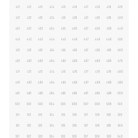
411
412
413
414
415
416
417
418
419
420
421
422
423
424
425
426
427
428
429
430
431
432
433
434
435
436
437
438
439
440
441
442
443
444
445
446
447
448
449
450
451
452
453
454
455
456
457
458
459
460
461
462
463
464
465
466
467
468
469
470
471
472
473
474
475
476
477
478
479
480
481
482
483
484
485
486
487
488
489
490
491
492
493
494
495
496
497
498
499
500
501
502
503
504
505
506
507
508
509
510
511
512
513
514
515
516
517
518
519
520
521
522
523
524
525
526
527
528
529
530
531
532
533
534
535
536
537
538
539
540