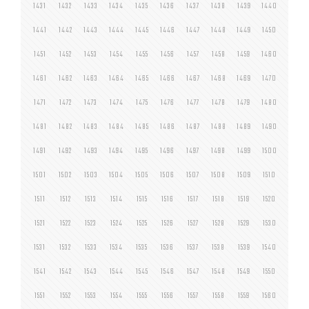
1431
1432
1433
1434
1435
1436
1437
1438
1439
1440
1441
1442
1443
1444
1445
1446
1447
1448
1449
1450
1451
1452
1453
1454
1455
1456
1457
1458
1459
1460
1461
1462
1463
1464
1465
1466
1467
1468
1469
1470
1471
1472
1473
1474
1475
1476
1477
1478
1479
1480
1481
1482
1483
1484
1485
1486
1487
1488
1489
1490
1491
1492
1493
1494
1495
1496
1497
1498
1499
1500
1501
1502
1503
1504
1505
1506
1507
1508
1509
1510
1511
1512
1513
1514
1515
1516
1517
1518
1519
1520
1521
1522
1523
1524
1525
1526
1527
1528
1529
1530
1531
1532
1533
1534
1535
1536
1537
1538
1539
1540
1541
1542
1543
1544
1545
1546
1547
1548
1549
1550
1551
1552
1553
1554
1555
1556
1557
1558
1559
1560