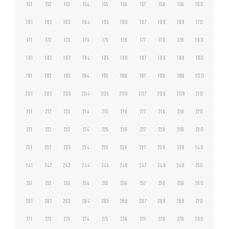
151
152
153
154
155
156
157
158
159
160
161
162
163
164
165
166
167
168
169
170
171
172
173
174
175
176
177
178
179
180
181
182
183
184
185
186
187
188
189
190
191
192
193
194
195
196
197
198
199
200
201
202
203
204
205
206
207
208
209
210
211
212
213
214
215
216
217
218
219
220
221
222
223
224
225
226
227
228
229
230
231
232
233
234
235
236
237
238
239
240
241
242
243
244
245
246
247
248
249
250
251
252
253
254
255
256
257
258
259
260
261
262
263
264
265
266
267
268
269
270
271
272
273
274
275
276
277
278
279
280